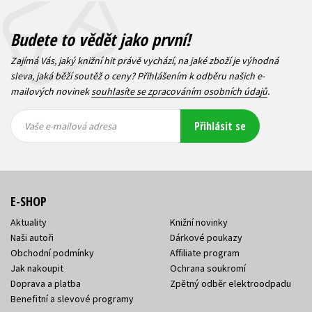
Budete to vědět jako první!
Zajímá Vás, jaký knižní hit právě vychází, na jaké zboží je výhodná
sleva, jaká běží soutěž o ceny? Přihlášením k odběru našich e-
mailových novinek
souhlasíte se zpracováním osobních údajů
.
Vaše e-
Vaše e-
Přihlásit se
mailová
mailová
Vaše e-mailová adresa
adresa
adresa
E-SHOP
Aktuality
Knižní novinky
Naši autoři
Dárkové poukazy
Obchodní podmínky
Affiliate program
Jak nakoupit
Ochrana soukromí
Doprava a platba
Zpětný odběr elektroodpadu
Benefitní a slevové programy