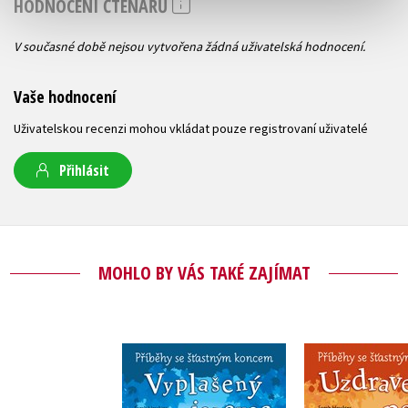
HODNOCENÍ ČTENÁŘŮ
V současné době nejsou vytvořena žádná uživatelská hodnocení.
Vaše hodnocení
Uživatelskou recenzi mohou vkládat pouze registrovaní uživatelé
Přihlásit
MOHLO BY VÁS TAKÉ ZAJÍMAT
Příběhy se šťastným
Příběhy se 
koncem - Vyplašený
koncem - U
jezevec
poní