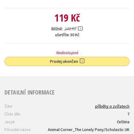
119 Kč
149 Kč
Běžně
ušetříte 30 Kč
Nedostupné
Prodej ukončen
DETAILNÍ INFORMACE
Žánr
příběhy o zvířatech
Číslo dílu
7
Jazyk
čeština
Původní název
Animal Corner_The Lonely Pony/Scholastic UK