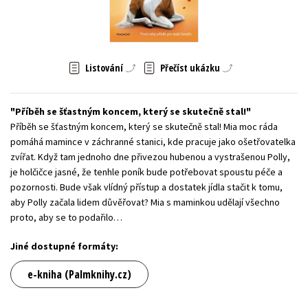
Young adult (SK)
Zahraniční literatura
Zdraví a životní styl
Všechny tituly
Listování
Přečíst ukázku
Příběh se šťastným koncem, který se skutečně stal!
Příběh se šťastným koncem, který se skutečně stal! Mia moc ráda
pomáhá mamince v záchranné stanici, kde pracuje jako ošetřovatelka
zvířat. Když tam jednoho dne přivezou hubenou a vystrašenou Polly,
je holčičce jasné, že tenhle poník bude potřebovat spoustu péče a
pozornosti. Bude však vlídný přístup a dostatek jídla stačit k tomu,
aby Polly začala lidem důvěřovat? Mia s maminkou udělají všechno
proto, aby se to podařilo…
Jiné dostupné formáty:
e-kniha (Palmknihy.cz)