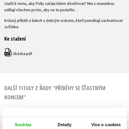
stačit k tomu, aby Polly začala lidem důvěřovat? Mia s maminkou
udělají všechno proto, aby se to podařilo…
Krásný příběh o lidech s dobrým srdcem, kteří pomáhají zachraňovat
zvířátka.
Ke stažení
Ukázka.pdf
PDF
DALŠÍ TITULY Z ŘADY "PŘÍBĚHY SE ŠŤASTNÝM
KONCEM"
Příběhy se šťastným
Souhlas
Detaily
Více o cookies
Příběhy se 