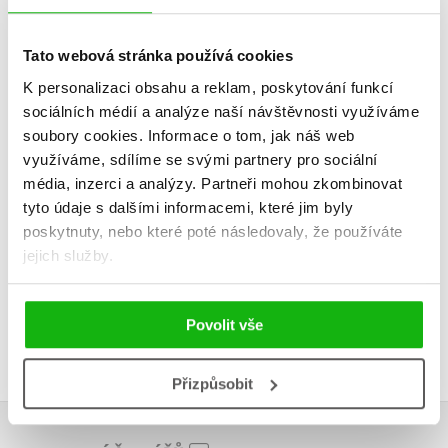
koncem - Zatoulané
koncem - 
štěňátko
králí
Sue Mongredien
Tato webová stránka používá cookies
Jill Huck
K personalizaci obsahu a reklam, poskytování funkcí
sociálních médií a analýze naší návštěvnosti využíváme
soubory cookies.
Informace o tom, jak náš web
využíváme, sdílíme se svými partnery pro sociální
média, inzerci a analýzy.
Partneři mohou zkombinovat
Do košík
Do košíku
tyto údaje s dalšími informacemi, které jim byly
183 Kč
2
183 Kč
229 Kč
poskytnuty, nebo které poté následovaly, že používáte
jejich služby.
Povolit vše
Přizpůsobit