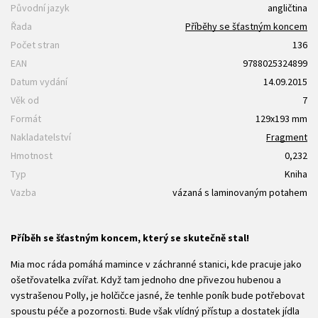
Původní jazyk
angličtina
Řada
Příběhy se šťastným koncem
Počet stran
136
EAN
9788025324899
Datum vydání
14.09.2015
Věk od
7
Formát
129x193 mm
Nakladatelství
Fragment
Hmotnost
0,232
Typ
Kniha
Vazba
vázaná s laminovaným potahem
Příběh se šťastným koncem, který se skutečně stal!
Mia moc ráda pomáhá mamince v záchranné stanici, kde pracuje jako
ošetřovatelka zvířat. Když tam jednoho dne přivezou hubenou a
vystrašenou Polly, je holčičce jasné, že tenhle poník bude potřebovat
spoustu péče a pozornosti. Bude však vlídný přístup a dostatek jídla