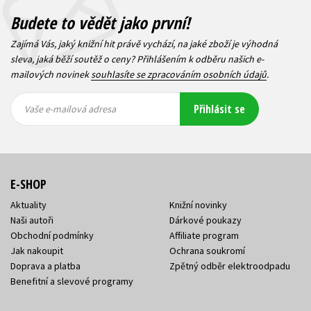
Budete to vědět jako první!
Zajímá Vás, jaký knižní hit právě vychází, na jaké zboží je výhodná
sleva, jaká běží soutěž o ceny? Přihlášením k odběru našich e-
mailových novinek
souhlasíte se zpracováním osobních údajů
.
Vaše e-
Vaše e-
Přihlásit se
mailová
mailová
Vaše e-mailová adresa
adresa
adresa
E-SHOP
Aktuality
Knižní novinky
Naši autoři
Dárkové poukazy
Obchodní podmínky
Affiliate program
Jak nakoupit
Ochrana soukromí
Doprava a platba
Zpětný odběr elektroodpadu
Benefitní a slevové programy