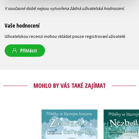
V současné době nejsou vytvořena žádná uživatelská hodnocení.
Vaše hodnocení
Uživatelskou recenzi mohou vkládat pouze registrovaní uživatelé
Přihlásit
MOHLO BY VÁS TAKÉ ZAJÍMAT
Příběhy se šťastným
Příběhy se 
koncem - Zasněžená
koncem - 
červenka
kůzlá
Mary Kelly
Mary Ke