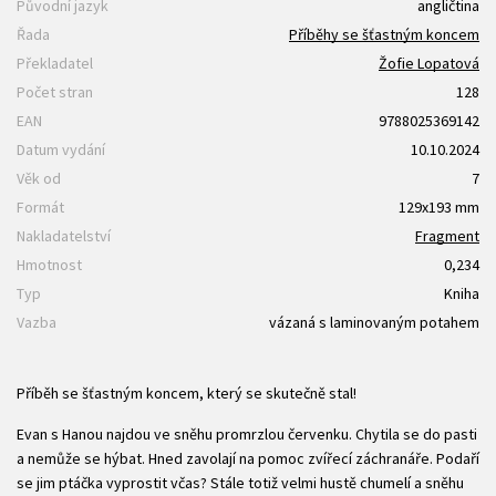
Původní jazyk
angličtina
Řada
Příběhy se šťastným koncem
Překladatel
Žofie Lopatová
Počet stran
128
EAN
9788025369142
Datum vydání
10.10.2024
Věk od
7
Formát
129x193 mm
Nakladatelství
Fragment
Hmotnost
0,234
Typ
Kniha
Vazba
vázaná s laminovaným potahem
Příběh se šťastným koncem, který se skutečně stal!
Evan s Hanou najdou ve sněhu promrzlou červenku. Chytila se do pasti
a nemůže se hýbat. Hned zavolají na pomoc zvířecí záchranáře. Podaří
se jim ptáčka vyprostit včas? Stále totiž velmi hustě chumelí a sněhu