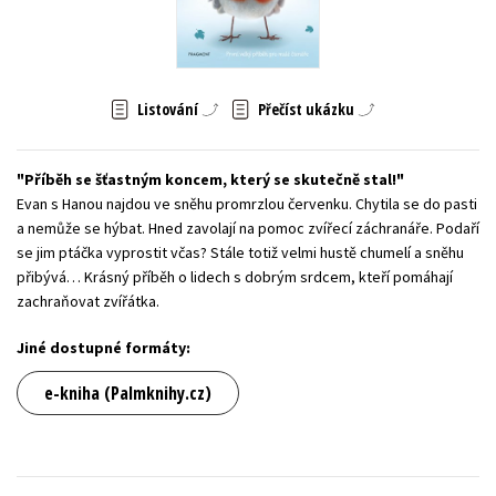
Young adult (SK)
Zahraniční literatura
Zdraví a životní styl
Všechny tituly
Listování
Přečíst ukázku
Příběh se šťastným koncem, který se skutečně stal!
Evan s Hanou najdou ve sněhu promrzlou červenku. Chytila se do pasti
a nemůže se hýbat. Hned zavolají na pomoc zvířecí záchranáře. Podaří
se jim ptáčka vyprostit včas? Stále totiž velmi hustě chumelí a sněhu
přibývá… Krásný příběh o lidech s dobrým srdcem, kteří pomáhají
zachraňovat zvířátka.
Jiné dostupné formáty:
e-kniha (Palmknihy.cz)