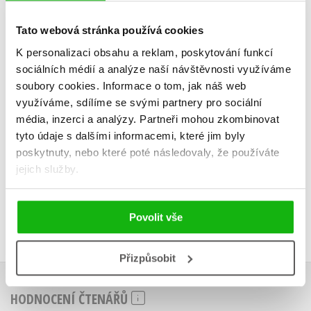
štěňátko
králí
Sue Mongredien
Jill Huck
Tato webová stránka používá cookies
K personalizaci obsahu a reklam, poskytování funkcí
sociálních médií a analýze naší návštěvnosti využíváme
soubory cookies.
Informace o tom, jak náš web
využíváme, sdílíme se svými partnery pro sociální
Do košík
Do košíku
média, inzerci a analýzy.
Partneři mohou zkombinovat
183 Kč
tyto údaje s dalšími informacemi, které jim byly
2
183 Kč
229 Kč
poskytnuty, nebo které poté následovaly, že používáte
jejich služby.
Povolit vše
Přizpůsobit
HODNOCENÍ ČTENÁŘŮ