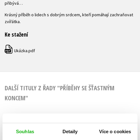
přibývá…
Krásný příběh o lidech s dobrým srdcem, kteří pomáhají zachraňovat
zvířátka.
Ke stažení
Ukázka.pdf
PDF
DALŠÍ TITULY Z ŘADY "PŘÍBĚHY SE ŠŤASTNÝM
KONCEM"
Příběhy se šťastným
Příběhy se 
Souhlas
Detaily
Více o cookies
koncem - Zatoulané
koncem - 