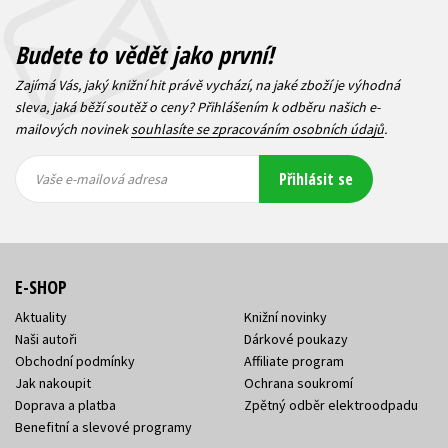
Budete to vědět jako první!
Zajímá Vás, jaký knižní hit právě vychází, na jaké zboží je výhodná
sleva, jaká běží soutěž o ceny? Přihlášením k odběru našich e-
mailových novinek
souhlasíte se zpracováním osobních údajů
.
Vaše e-
Vaše e-
Přihlásit se
mailová
mailová
Vaše e-mailová adresa
adresa
adresa
E-SHOP
Aktuality
Knižní novinky
Naši autoři
Dárkové poukazy
Obchodní podmínky
Affiliate program
Jak nakoupit
Ochrana soukromí
Doprava a platba
Zpětný odběr elektroodpadu
Benefitní a slevové programy