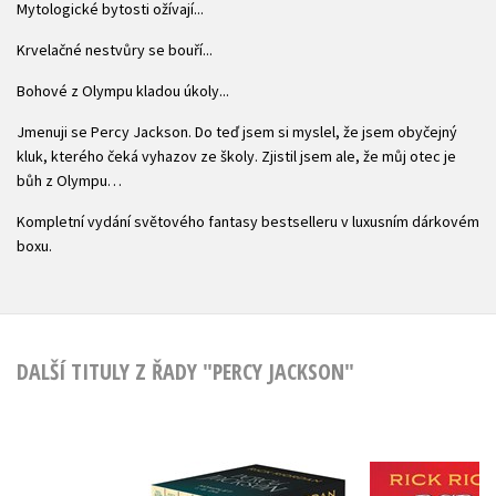
Mytologické bytosti ožívají...
Krvelačné nestvůry se bouří...
Bohové z Olympu kladou úkoly...
Jmenuji se Percy Jackson. Do teď jsem si myslel, že jsem obyčejný
kluk, kterého čeká vyhazov ze školy. Zjistil jsem ale, že můj otec je
bůh z Olympu…
Kompletní vydání světového fantasy bestselleru v luxusním dárkovém
boxu.
DALŠÍ TITULY Z ŘADY "PERCY JACKSON"
Percy Jac