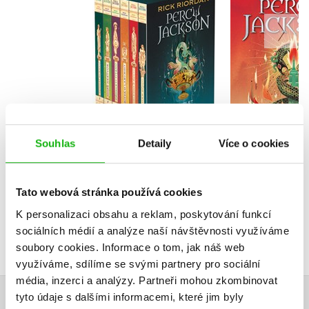
PERCY JACKSON -
Poslední 
komplet - box
Rick Rio
Rick Riordan
Do košíku
Do košík
1 912 Kč
Souhlas
Detaily
Více o cookies
2 390 Kč
359 Kč
4
Tato webová stránka používá cookies
K personalizaci obsahu a reklam, poskytování funkcí
sociálních médií a analýze naší návštěvnosti využíváme
soubory cookies.
Informace o tom, jak náš web
využíváme, sdílíme se svými partnery pro sociální
média, inzerci a analýzy.
Partneři mohou zkombinovat
tyto údaje s dalšími informacemi, které jim byly