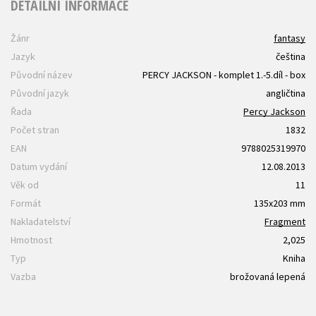
DETAILNÍ INFORMACE
Žánr
fantasy
Jazyk
čeština
Původní název
PERCY JACKSON - komplet 1.-5.díl - box
Původní jazyk
angličtina
Řada
Percy Jackson
Počet stran
1832
EAN
9788025319970
Datum vydání
12.08.2013
Věk od
11
Formát
135x203 mm
Nakladatelství
Fragment
Hmotnost
2,025
Typ
Kniha
Vazba
brožovaná lepená