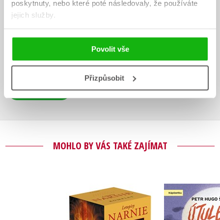
HODNOCENÍ ČTENÁŘŮ
poskytnuty, nebo které poté následovaly, že používáte
jejich služby.
V současné době nejsou vytvořena žádná uživatelská hodnocení.
Povolit vše
Vaše hodnocení
Uživatelskou recenzi mohou vkládat pouze registrovaní uživatelé
Přizpůsobit
Přihlásit
MOHLO BY VÁS TAKÉ ZAJÍMAT
NARNIE – komplet
Útulek 
1.-7.díl – box
Petr Hugo