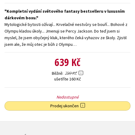
Young adult (SK)
Zahraniční literatura
Zdraví a životní styl
Kompletní vydání světového fantasy bestselleru v luxusním
dárkovém boxu.
Všechny tituly
Mytologické bytosti ožívají... Krvelačné nestvůry se bouří... Bohové z
Olympu kladou úkoly... Jmenuji se Percy Jackson. Do teď jsem si
myslel, že jsem obyčejný kluk, kterého čeká vyhazov ze školy. Zjistil
jsem ale, že můj otec je bůh z Olympu…
639 Kč
799 Kč
Běžně
ušetříte 160 Kč
Nedostupné
Prodej ukončen