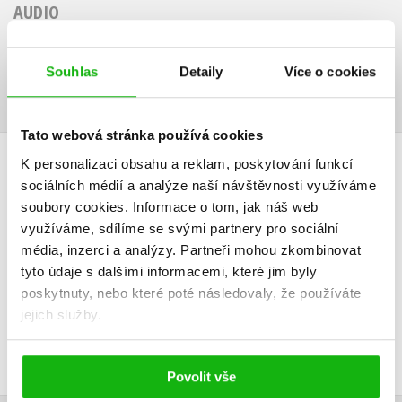
AUDIO
Souhlas
Detaily
Více o cookies
Tato webová stránka používá cookies
K personalizaci obsahu a reklam, poskytování funkcí
HODNOCENÍ ČTENÁŘŮ
sociálních médií a analýze naší návštěvnosti využíváme
soubory cookies.
Informace o tom, jak náš web
V současné době nejsou vytvořena žádná uživatelská hodnocení.
využíváme, sdílíme se svými partnery pro sociální
média, inzerci a analýzy.
Partneři mohou zkombinovat
Vaše hodnocení
tyto údaje s dalšími informacemi, které jim byly
poskytnuty, nebo které poté následovaly, že používáte
Uživatelskou recenzi mohou vkládat pouze registrovaní uživatelé
jejich služby.
Přihlásit
Povolit vše