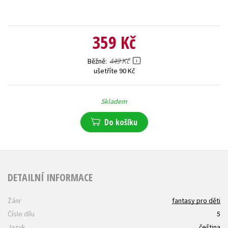
359 Kč
449 Kč
Běžně
ušetříte 90 Kč
Skladem
Do košíku
DETAILNÍ INFORMACE
Žánr
fantasy pro děti
Číslo dílu
5
Jazyk
čeština