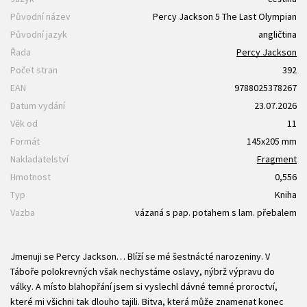
Původní název
Percy Jackson 5 The Last Olympian
Původní jazyk
angličtina
Řada
Percy Jackson
Počet stran
392
EAN
9788025378267
Datum vydání
23.07.2026
Věk od
11
Formát
145x205 mm
Nakladatelství
Fragment
Hmotnost
0,556
Typ
Kniha
Vazba
vázaná s pap. potahem s lam. přebalem
Jmenuji se Percy Jackson… Blíží se mé šestnácté narozeniny. V
Táboře polokrevných však nechystáme oslavy, nýbrž výpravu do
války. A místo blahopřání jsem si vyslechl dávné temné proroctví,
které mi všichni tak dlouho tajili. Bitva, která může znamenat konec