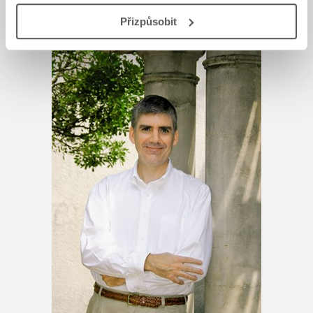
AUTOR KNIHY
Přizpůsobit