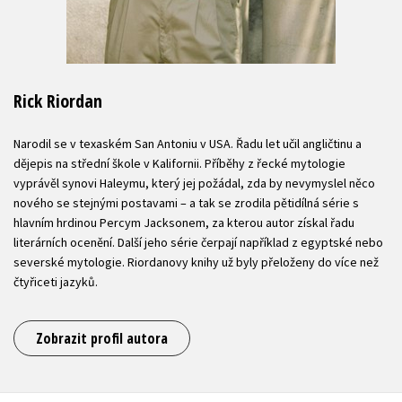
Rick Riordan
Narodil se v texaském San Antoniu v USA. Řadu let učil angličtinu a
dějepis na střední škole v Kalifornii. Příběhy z řecké mytologie
vyprávěl synovi Haleymu, který jej požádal, zda by nevymyslel něco
nového se stejnými postavami – a tak se zrodila pětidílná série s
hlavním hrdinou Percym Jacksonem, za kterou autor získal řadu
literárních ocenění. Další jeho série čerpají například z egyptské nebo
severské mytologie. Riordanovy knihy už byly přeloženy do více než
čtyřiceti jazyků.
Zobrazit profil autora