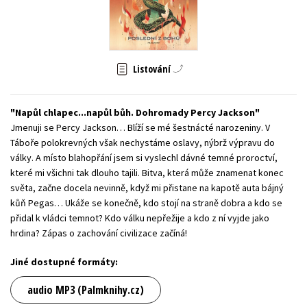
Young adult (SK)
Zahraniční literatura
Zdraví a životní styl
Všechny tituly
Listování
Napůl chlapec...napůl bůh. Dohromady Percy Jackson
Jmenuji se Percy Jackson… Blíží se mé šestnácté narozeniny. V
Táboře polokrevných však nechystáme oslavy, nýbrž výpravu do
války. A místo blahopřání jsem si vyslechl dávné temné proroctví,
které mi všichni tak dlouho tajili. Bitva, která může znamenat konec
světa, začne docela nevinně, když mi přistane na kapotě auta bájný
kůň Pegas… Ukáže se konečně, kdo stojí na straně dobra a kdo se
přidal k vládci temnot? Kdo válku nepřežije a kdo z ní vyjde jako
hrdina? Zápas o zachování civilizace začíná!
Jiné dostupné formáty:
audio MP3 (Palmknihy.cz)