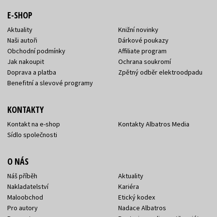
E-SHOP
Aktuality
Knižní novinky
Naši autoři
Dárkové poukazy
Obchodní podmínky
Affiliate program
Jak nakoupit
Ochrana soukromí
Doprava a platba
Zpětný odběr elektroodpadu
Benefitní a slevové programy
KONTAKTY
Kontakt na e-shop
Kontakty Albatros Media
Sídlo společnosti
O NÁS
Náš příběh
Aktuality
Nakladatelství
Kariéra
Maloobchod
Etický kodex
Pro autory
Nadace Albatros