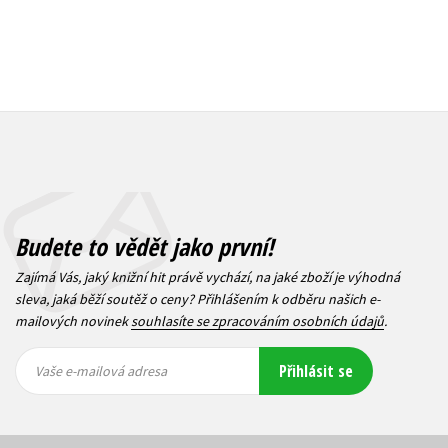
Budete to vědět jako první!
Zajímá Vás, jaký knižní hit právě vychází, na jaké zboží je výhodná
sleva, jaká běží soutěž o ceny? Přihlášením k odběru našich e-
mailových novinek
souhlasíte se zpracováním osobních údajů
.
Vaše e-
Vaše e-
Přihlásit se
mailová
mailová
Vaše e-mailová adresa
adresa
adresa