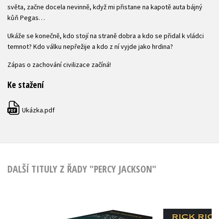
světa, začne docela nevinně, když mi přistane na kapotě auta bájný
kůň Pegas…
Ukáže se konečně, kdo stojí na straně dobra a kdo se přidal k vládci
temnot? Kdo válku nepřežije a kdo z ní vyjde jako hrdina?
Zápas o zachování civilizace začíná!
Ke stažení
Ukázka.pdf
PDF
DALŠÍ TITULY Z ŘADY "PERCY JACKSON"