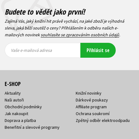
Budete to vědět jako první!
Zajímá Vás, jaký knižní hit právě vychází, na jaké zboží je výhodná
sleva, jaká běží soutěž o ceny? Přihlášením k odběru našich e-
mailových novinek
souhlasíte se zpracováním osobních údajů
.
Vaše e-
Vaše e-
Přihlásit se
mailová
mailová
Vaše e-mailová adresa
adresa
adresa
E-SHOP
Aktuality
Knižní novinky
Naši autoři
Dárkové poukazy
Obchodní podmínky
Affiliate program
Jak nakoupit
Ochrana soukromí
Doprava a platba
Zpětný odběr elektroodpadu
Benefitní a slevové programy