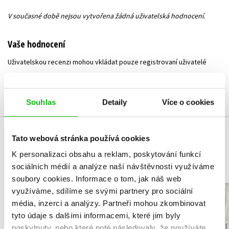
V současné době nejsou vytvořena žádná uživatelská hodnocení.
Vaše hodnocení
Uživatelskou recenzi mohou vkládat pouze registrovaní uživatelé
Přihlásit
Souhlas
Detaily
Více o cookies
Tato webová stránka používá cookies
MOHLO BY VÁS TAKÉ ZAJÍMAT
K personalizaci obsahu a reklam, poskytování funkcí
sociálních médií a analýze naší návštěvnosti využíváme
soubory cookies.
Informace o tom, jak náš web
využíváme, sdílíme se svými partnery pro sociální
NARNIE – komplet
Čarodějn
média, inzerci a analýzy.
Partneři mohou zkombinovat
1.-7.díl – box
Frýval
tyto údaje s dalšími informacemi, které jim byly
C. S. Lewis
Izabela Mi
poskytnuty, nebo které poté následovaly, že používáte