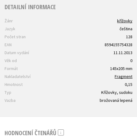
DETAILNÍ INFORMACE
Žánr
křížovky
Jazyk
čeština
Počet stran
128
EAN
8594155754328
Datum vydání
11.11.2013
Věk od
0
Formát
145x205 mm
Nakladatelství
Fragment
Hmotnost
0,15
Typ
Křížovky, sudoku
Vazba
brožovaná lepená
HODNOCENÍ ČTENÁŘŮ