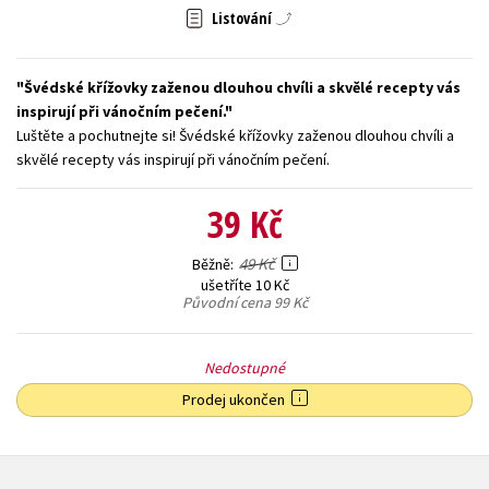
Listování
Young adult (SK)
Zahraniční literatura
Zdraví a životní styl
Všechny tituly
Švédské křížovky zaženou dlouhou chvíli a skvělé recepty vás
inspirují při vánočním pečení.
Luštěte a pochutnejte si! Švédské křížovky zaženou dlouhou chvíli a
skvělé recepty vás inspirují při vánočním pečení.
39 Kč
49 Kč
Běžně
ušetříte 10 Kč
Původní cena
99 Kč
Nedostupné
Prodej ukončen