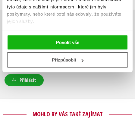
tyto údaje s dalšími informacemi, které jim byly
poskytnuty, nebo které poté následovaly, že používáte
jejich služby.
HODNOCENÍ ČTENÁŘŮ
V současné době nejsou vytvořena žádná uživatelská hodnocení.
Povolit vše
Vaše hodnocení
Přizpůsobit
Uživatelskou recenzi mohou vkládat pouze registrovaní uživatelé
Přihlásit
MOHLO BY VÁS TAKÉ ZAJÍMAT