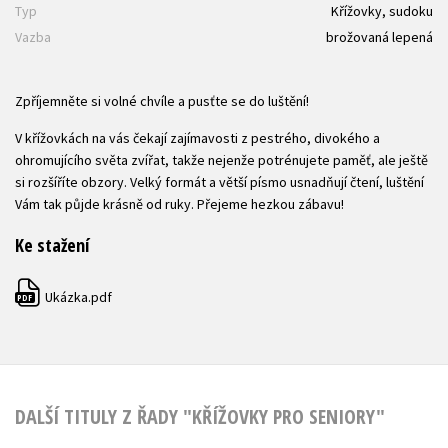
Typ
Křížovky, sudoku
Vazba
brožovaná lepená
Zpříjemněte si volné chvíle a pusťte se do luštění!
V křížovkách na vás čekají zajímavosti z pestrého, divokého a
ohromujícího světa zvířat, takže nejenže potrénujete paměť, ale ještě
si rozšíříte obzory. Velký formát a větší písmo usnadňují čtení, luštění
Vám tak půjde krásně od ruky. Přejeme hezkou zábavu!
Ke stažení
Ukázka.pdf
PDF
DALŠÍ TITULY Z ŘADY "KŘÍŽOVKY PRO SENIORY"