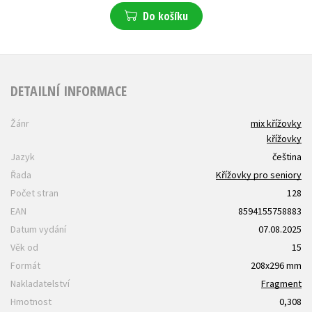
Do košíku
DETAILNÍ INFORMACE
Žánr
mix křížovky
křížovky
Jazyk
čeština
Řada
Křížovky pro seniory
Počet stran
128
EAN
8594155758883
Datum vydání
07.08.2025
Věk od
15
Formát
208x296 mm
Nakladatelství
Fragment
Hmotnost
0,308