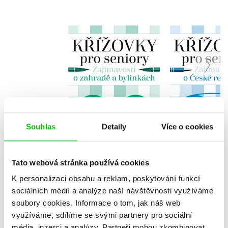
Křížovky pro seniory
Křížovky pr
– Zajímavosti o
– Zajímav
zahradě a bylinkách
České rep
Kolektiv
Kolekt
Souhlas
Detaily
Více o cookies
Do košíku
Do košík
103 Kč
103 Kč
129 Kč
1
Tato webová stránka používá cookies
K personalizaci obsahu a reklam, poskytování funkcí
sociálních médií a analýze naší návštěvnosti využíváme
soubory cookies.
Informace o tom, jak náš web
využíváme, sdílíme se svými partnery pro sociální
média, inzerci a analýzy.
Partneři mohou zkombinovat