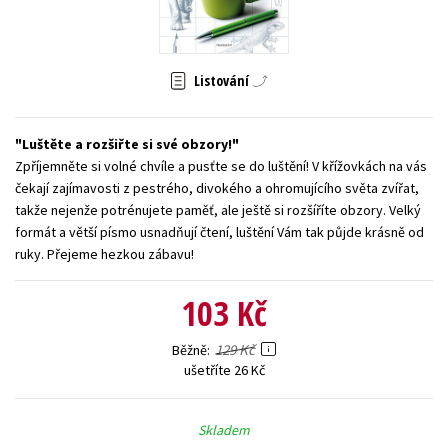
Young adult (SK)
Zahraniční literatura
Zdraví a životní styl
Všechny tituly
Listování
Luštěte a rozšiřte si své obzory!
Zpříjemněte si volné chvíle a pusťte se do luštění! V křížovkách na vás
čekají zajímavosti z pestrého, divokého a ohromujícího světa zvířat,
takže nejenže potrénujete paměť, ale ještě si rozšíříte obzory. Velký
formát a větší písmo usnadňují čtení, luštění Vám tak půjde krásně od
ruky. Přejeme hezkou zábavu!
103 Kč
129 Kč
Běžně
ušetříte 26 Kč
Skladem