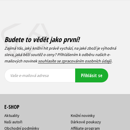
Budete to vědět jako první!
Zajímá Vás, jaký knižní hit právě vychází, na jaké zboží je výhodná
sleva, jaká běží soutěž o ceny? Přihlášením k odběru našich e-
mailových novinek
souhlasíte se zpracováním osobních údajů
.
Vaše e-
Vaše e-
Přihlásit se
mailová
mailová
Vaše e-mailová adresa
adresa
adresa
E-SHOP
Aktuality
Knižní novinky
Naši autoři
Dárkové poukazy
Obchodní podmínky
Affiliate program