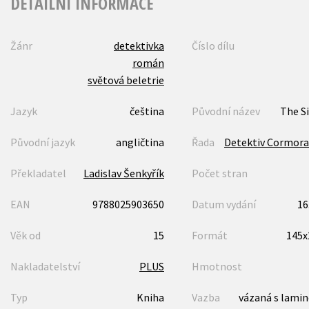
DETAILNÍ INFORMACE
Žánr
detektivka
Číslo dílu
román
světová beletrie
Jazyk
čeština
Původní název
The S
Původní jazyk
angličtina
Řada
Detektiv Cormora
Překladatel
Ladislav Šenkyřík
Počet stran
EAN
9788025903650
Datum vydání
16
Věk od
15
Formát
145
Nakladatelství
PLUS
Hmotnost
Typ
Kniha
Vazba
vázaná s lami