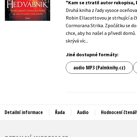
Kam se ztratil autor rukopisu, 
Auto - moto
Druhá kniha z řady vysoce oceňo
Jazyky
Beletrie pro děti
Robin Ellacottovou je strhující a 
Kalendáře
Cormorana Strika. Zpočátku se domn
Beletrie pro dospělé
chce, aby ho našel a přivedl domů
Kariéra a osobní rozvoj
Byznys a ekonomie
skrývá víc...
Komiks
Jiné dostupné formáty:
V
audio MP3 (Palmknihy.cz)
Detailní informace
Řada
Audio
Hodnocení čtenář