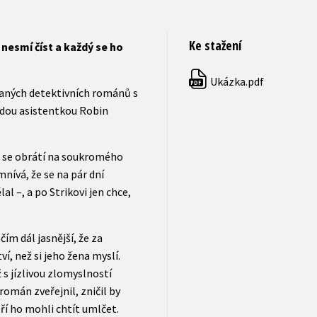
Ke stažení
 nesmí číst a každý se ho
Ukázka.pdf
PDF
vaných detektivních románů s
dou asistentkou Robin
a se obrátí na soukromého
nívá, že se na pár dní
al –, a po Strikovi jen chce,
ím dál jasnější, že za
, než si jeho žena myslí.
s jízlivou zlomyslností
román zveřejnil, zničil by
eří ho mohli chtít umlčet.