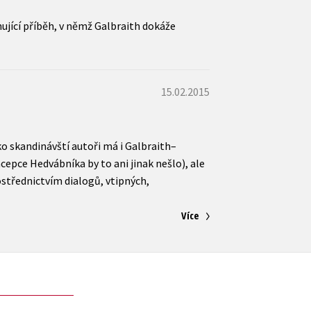
ující příběh, v němž Galbraith dokáže
15.02.2015
o skandinávští autoři má i Galbraith–
epce Hedvábníka by to ani jinak nešlo), ale
ostřednictvím dialogů, vtipných,
Více