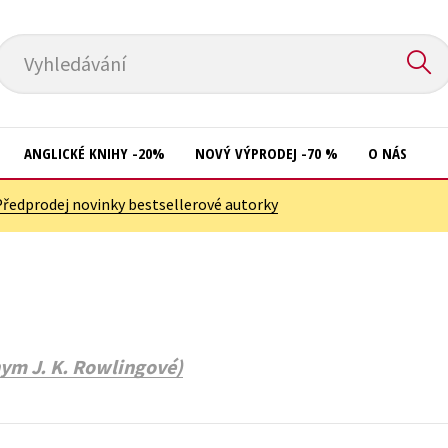
Vyhledávání
ANGLICKÉ KNIHY -20%
NOVÝ VÝPRODEJ -70 %
O NÁS
Předprodej novinky bestsellerové autorky
Přírodní vědy
Křížovky
Společnost, politika
Kuchařky
Technika a věda
New Adult
Učebnice
Ostatní
ym J. K. Rowlingové)
Umění a kultura
Počítače
Výchova a pedagogika
Poezie
Young adult