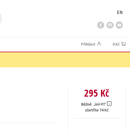
EN
Přihlásit
0 Kč
295 Kč
369 Kč
Běžně
ušetříte 74 Kč