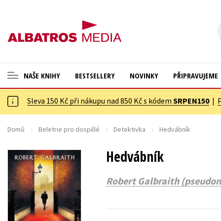
NAŠE KNIHY
BESTSELLERY
NOVINKY
PŘIPRAVUJEME
Sleva 150 Kč při nákupu nad 850 Kč s kódem
SRPEN150
|
ANGLICKÉ KNIHY -20 %
Cestování
NOVÝ VÝPRODEJ -70 %
Dárkové publikace
Domů
Beletrie pro dospělé
Detektivka
Hedvábník
KNIHY S DÁRKEM
Dárkové zboží
Hedvábník
ASTERIX S DÁRKEM
Digitální fotografie
Robert Galbraith (pseudon
🎁DÁRKOVÉ PUBLIKACE
Esoterika a duchovní svět
✉️ DÁRKOVÉ POUKAZY
Historie a military
Hobby