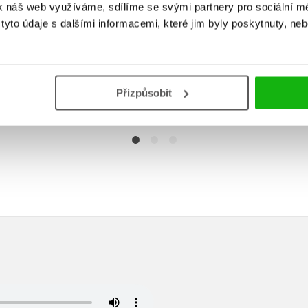
k náš web využíváme, sdílíme se svými partnery pro sociální méd
yto údaje s dalšími informacemi, které jim byly poskytnuty, neb
Do košíku
Do košík
Do košíku
Přizpůsobit
615 Kč
559 Kč
769 Kč
6
15 Kč
769 Kč