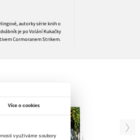
lingové, autorky série knih o
dvábník je po Volání Kukačky
ektivem Cormoranem Strikem.
Více o cookies
 krev
Černočerné srdce
Hedvábník
niha)
Robert Galbraith
Robert Galbraith
(pseudonym J. K.
(pseudonym J. K.
braith
Rowlingové)
Rowlingové)
 J. K.
ové)
ěvnosti využíváme soubory