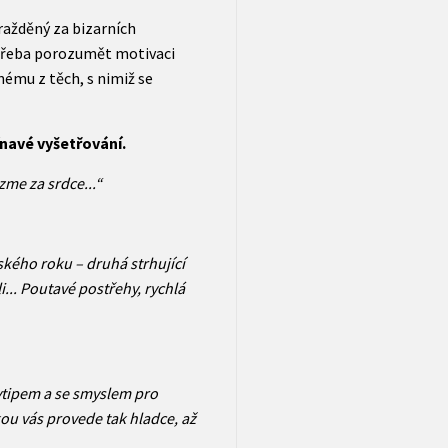
vražděný za bizarních
 třeba porozumět motivaci
nému z těch, s nimiž se
navé vyšetřování.
zme za srdce...“
ského roku – druhá strhující
... Poutavé postřehy, rychlá
důvtipem a se smyslem pro
ou vás provede tak hladce, až