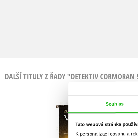
DALŠÍ TITULY Z ŘADY "DETEKTIV CORMORAN 
H
Souhlas
Ve službách zla
(
Robert Galbraith
Ro
(pseudonym J. K.
(p
Tato webová stránka použív
Rowlingové)
K personalizaci obsahu a re