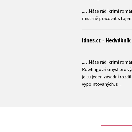
„…Máte rádi krimi romány
mistrně pracovat s tajem
idnes.cz - Hedvábník 
„…Máte rádi krimi romány
Rowlingová smysl pro výs
je tu jeden zásadní rozd