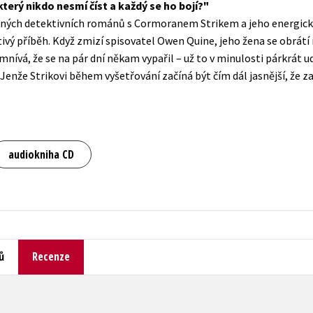
který nikdo nesmí číst a každý se ho bojí?
Populárně - naučná pro dospělé
vaných detektivních románů s Cormoranem Strikem a jeho energic
Young adult (SK)
Populárně - naučné pro děti
čtivý příběh. Když zmizí spisovatel Owen Quine, jeho žena se obrá
Zahraniční literatura
ívá, že se na pár dní někam vypařil – už to v minulosti párkrát udě
Předškoláci
. Jenže Strikovi během vyšetřování začíná být čím dál jasnější, že
Zdraví a životní styl
Příroda a zahrada
šechny tituly
audiokniha CD
ů
Recenze