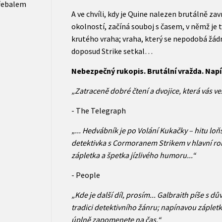
řebalem
A ve chvíli, kdy je Quine nalezen brutálně za
okolností, začíná souboj s časem, v němž je
krutého vraha; vraha, který se nepodobá žád
doposud Strike setkal…
Nebezpečný rukopis. Brutální vražda. Napí
„Zatraceně dobré čtení a dvojice, která vás ve
- The Telegraph
„... Hedvábník je po Volání Kukačky – hitu loň
detektivka s Cormoranem Strikem v hlavní roli
zápletka a špetka jízlivého humoru...“
- People
„Kde je další díl, prosím... Galbraith píše s 
tradici detektivního žánru; napínavou zápletk
úplně zapomenete na čas.“