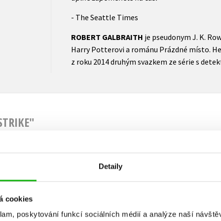
- The Seattle Times
ROBERT GALBRAITH
je pseudonym J. K. Row
Harry Potterovi a románu Prázdné místo. He
z roku 2014 druhým svazkem ze série s det
STRIKE"
ladový hrob
Detaily
Neklidná
Hladový hrob
audiokniha)
(audiok
Robert Galbraith
bert Galbraith
(pseudonym J. K.
Robert Gal
seudonym J. K.
á cookies
Rowlingové)
(pseudonym
Rowlingové)
Rowling
klam, poskytování funkcí sociálních médií a analýze naší návšt