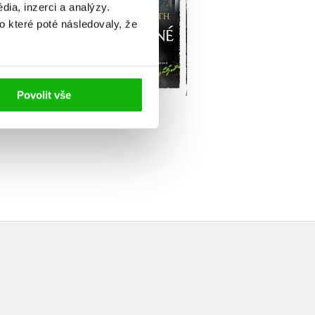
ia, inzerci a analýzy.
o které poté následovaly, že
Do košíku
Do košíku
u
Povolit vše
719 Kč
439 Kč
899 Kč
549 Kč
99 Kč