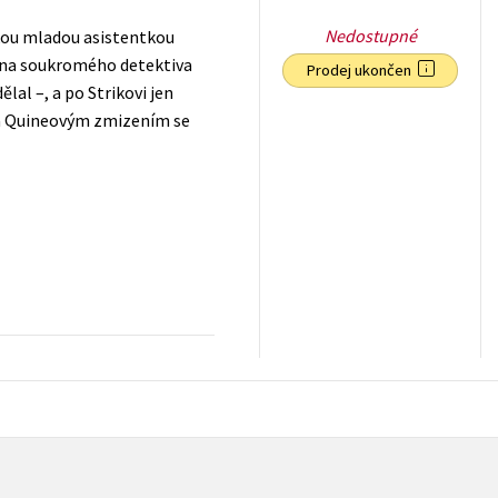
Nedostupné
kou mladou asistentkou
tí na soukromého detektiva
Prodej ukončen
lal –, a po Strikovi jen
 za Quineovým zmizením se
295
Kč
s DPH