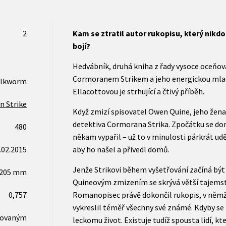
2
Kam se ztratil autor rukopisu, který nikdo
bojí?
Hedvábník, druhá kniha z řady vysoce oceňo
Cormoranem Strikem a jeho energickou mla
ilkworm
Ellacottovou je strhující a čtivý příběh.
n Strike
Když zmizí spisovatel Owen Quine, jeho žen
detektiva Cormorana Strika. Zpočátku se dom
480
někam vypařil – už to v minulosti párkrát uděl
.02.2015
aby ho našel a přivedl domů.
Jenže Strikovi během vyšetřování začíná být č
x205 mm
Quineovým zmizením se skrývá větší tajemství
0,757
Romanopisec právě dokončil rukopis, v němž 
vykreslil téměř všechny své známé. Kdyby se 
novaným
leckomu život. Existuje tudíž spousta lidí, kt