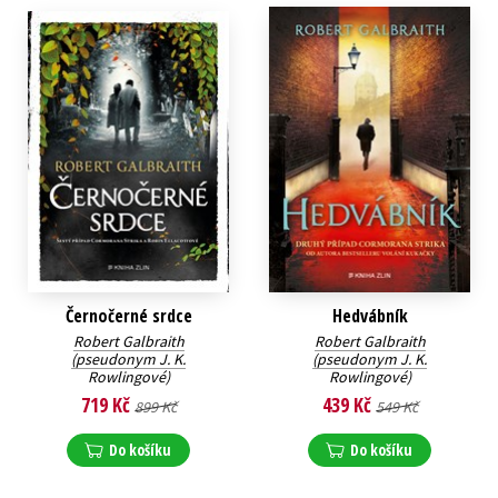
Černočerné srdce
Hedvábník
Robert Galbraith
Robert Galbraith
(pseudonym J. K.
(pseudonym J. K.
Rowlingové)
Rowlingové)
719 Kč
439 Kč
899 Kč
549 Kč
Do košíku
Do košíku