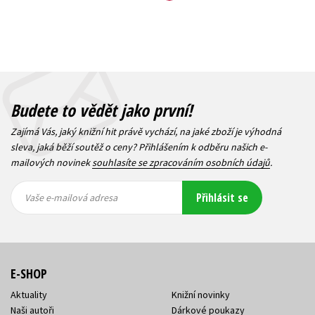
Budete to vědět jako první!
Zajímá Vás, jaký knižní hit právě vychází, na jaké zboží je výhodná
sleva, jaká běží soutěž o ceny? Přihlášením k odběru našich e-
mailových novinek
souhlasíte se zpracováním osobních údajů
.
Vaše e-
Vaše e-
Přihlásit se
mailová
mailová
Vaše e-mailová adresa
adresa
adresa
E-SHOP
Aktuality
Knižní novinky
Naši autoři
Dárkové poukazy