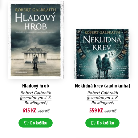
Hladový hrob
Neklidná krev (audiokniha)
Robert Galbraith
Robert Galbraith
(pseudonym J. K.
(pseudonym J. K.
Rowlingové)
Rowlingové)
615 Kč
559 Kč
769 Kč
699 Kč
Do košíku
Do košíku