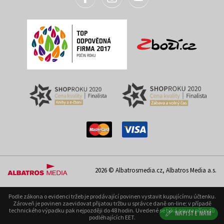
2026 © Albatrosmedia.cz, Albatros Media a.s.
Podle zákona o evidenci tržeb je prodávající povinen vystavit kupujícímu účtenku.
Zároveň je povinen zaevidovat přijatou tržbu u správce daně on-line; v případě
technického výpadku pak nejpozději do 48 hodin. Uvedené se týká pouze případů
NAPIŠTE NÁM
podléhajících EET.