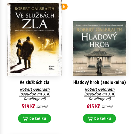
N
Young adult (SK)
Zahraniční literatura
Zdraví a životní styl
Všechny tituly
Ve službách zla
Hladový hrob (audiokniha)
Robert Galbraith
Robert Galbraith
(pseudonym J. K.
(pseudonym J. K.
Rowlingové)
Rowlingové)
519 Kč
615 Kč
649 Kč
769 Kč
Do košíku
Do košíku