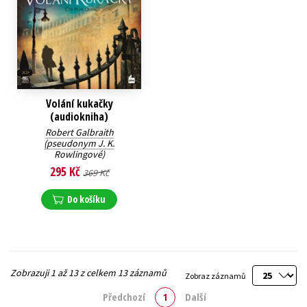
Volání kukačky
(audiokniha)
Robert Galbraith
(pseudonym J. K.
Rowlingové)
295 Kč
369 Kč
Do košíku
Zobrazuji 1 až 13 z celkem 13 záznamů
Zobraz záznamů
Předchozí
1
Další