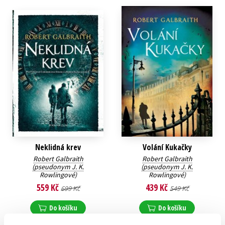
Neklidná krev
Volání Kukačky
Robert Galbraith
Robert Galbraith
(pseudonym J. K.
(pseudonym J. K.
Rowlingové)
Rowlingové)
559 Kč
439 Kč
699 Kč
549 Kč
Do košíku
Do košíku