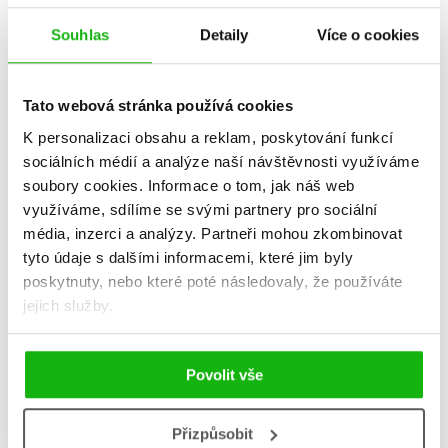
Souhlas
Detaily
Více o cookies
Tato webová stránka používá cookies
K personalizaci obsahu a reklam, poskytování funkcí
sociálních médií a analýze naší návštěvnosti využíváme
soubory cookies.
Informace o tom, jak náš web
využíváme, sdílíme se svými partnery pro sociální
média, inzerci a analýzy.
Partneři mohou zkombinovat
tyto údaje s dalšími informacemi, které jim byly
poskytnuty, nebo které poté následovaly, že používáte
Smrtící bílá (audiokniha)
Smrtící bílá
jejich služby.
Robert Galbraith
Robert Galbraith
(pseudonym J. K.
(pseudonym J. K.
Rowlingové)
Rowlingové)
Povolit vše
399 Kč
439 Kč
499 Kč
549 Kč
Do košíku
Do košíku
Přizpůsobit