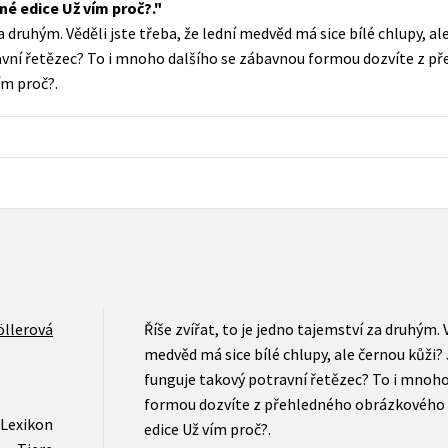
né edice Už vím proč?.
Populárně - naučná pro dospělé
za druhým. Věděli jste třeba, že lední medvěd má sice bílé chlupy, al
Young adult (SK)
Populárně - naučné pro děti
avní řetězec? To i mnoho dalšího se zábavnou formou dozvíte z 
Zahraniční literatura
ím proč?.
Předškoláci
Zdraví a životní styl
Příroda a zahrada
šechny tituly
llerová
Říše zvířat, to je jedno tajemství za druhým. V
medvěd má sice bílé chlupy, ale černou kůži? 
funguje takový potravní řetězec? To i mnoh
formou dozvíte z přehledného obrázkového a
-Lexikon
edice Už vím proč?.