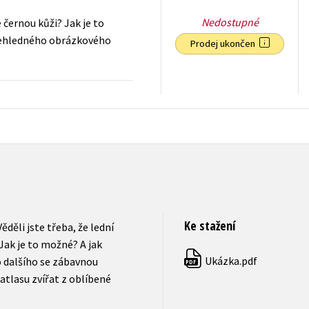
Nedostupné
e černou kůži? Jak je to
přehledného obrázkového
Prodej ukončen
159
Kč
s DPH
Ke stažení
ěděli jste třeba, že lední
Jak je to možné? A jak
Ukázka.pdf
o dalšího se zábavnou
PDF
tlasu zvířat z oblíbené