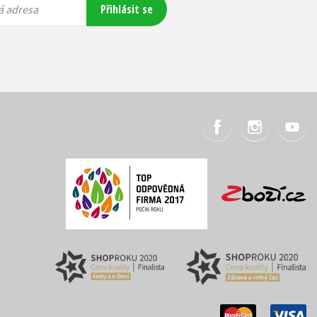
Přihlásit se
á adresa