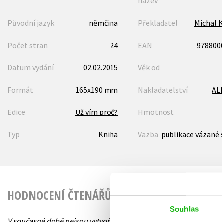
název
Původní jazyk
němčina
Překladatel
Michal 
Počet stran
24
EAN
978800
Datum vydání
02.02.2015
Věk od
Formát
165x190 mm
Nakladatelství
AL
Edice
Už vím proč?
Hmotnost
Typ
Kniha
Vazba
publikace vázané 
HODNOCENÍ ČTENÁŘŮ
Souhlas
V současné době nejsou vytvořena žádná