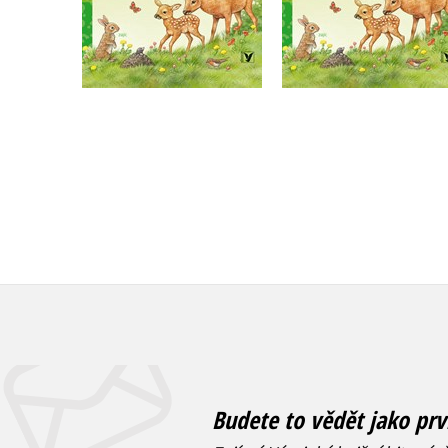
Do košíku
Do košíku
215 Kč
183 Kč
269 Kč
229 Kč
Budete to vědět jako prv