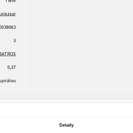
Tiere
Kolezsar
0038063
3
BATROS
0,37
spirálou
Detaily
Vaše hodnocení