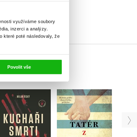
elé
ěvnosti využíváme soubory
ia, inzerci a analýzy.
o které poté následovaly, že
Povolit vše
Kuchaři smrti –
autorská edice s
Tatér z Osvětimi
podpisem
,
Ma
Heather Morrisová
Milan Říský