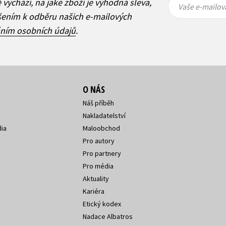
ě vychází, na jaké zboží je výhodná sleva,
mailová
mailová
Vaše e-mailov
adresa
adresa
ášením k odběru našich e-mailových
áním osobních údajů
.
O NÁS
Náš příběh
Nakladatelství
ia
Maloobchod
Pro autory
Pro partnery
Pro média
Aktuality
Kariéra
Etický kodex
Nadace Albatros