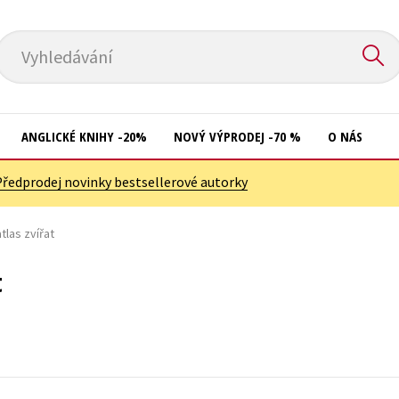
Vyhledávání
ANGLICKÉ KNIHY -20%
NOVÝ VÝPRODEJ -70 %
O NÁS
Předprodej novinky bestsellerové autorky
Přírodní vědy
Křížovky
Společnost, politika
tlas zvířat
Kuchařky
Technika a věda
New Adult
t
Učebnice
Ostatní
Umění a kultura
Počítače
Výchova a pedagogika
Poezie
Young adult