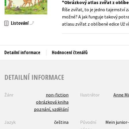
Obrázkový atlas zvířat z oblíbe
Auto - moto
Říše zvířat, to je jedno tajemství 
Jazyky
Beletrie pro děti
možné? A jak funguje takový potr
Kalendáře
Listování
atlasu zvířat z oblíbené edice Už v
Beletrie pro dospělé
Kariéra a osobní rozvoj
Byznys a ekonomie
Komiks
Detailní informace
Hodnocení čtenářů
V
DETAILNÍ INFORMACE
Žánr
non-fiction
Ilustrátor
Anne Mö
obrázková kniha
poznání, vzdělání
Jazyk
čeština
Původní
Mein junior