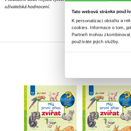
uživatelská hodnocení.
Tato webová stránka použív
K personalizaci obsahu a re
cookies.
Informace o tom, ja
Partneři mohou zkombinovat t
používáte jejich služby.
Můj první atlas zvířat
Můj první atlas zvíř
Anne Möllerová
Anne Möllerová