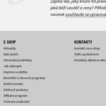
Zajímá Vás, jaký knižní hit práv
jaká běží soutěž o ceny? Přihl
novinek
souhlasíte se zpracov
E-SHOP
KONTAKTY
Aktuality
Kontakt na e-shop
Naši autoři
Sídlo společnosti
Obchodní podmínky
Kontakty Albatros Med
Jak nakoupit
Doprava a platba
Benefitní a slevové programy
Knižní novinky
Dárkové poukazy
Affiliate program
Ochrana soukromí