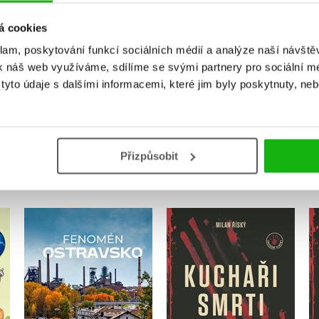
Uživatelskou recenzi mohou vkládat pouze registrovaní uživat
á cookies
klam, poskytování funkcí sociálních médií a analýze naší návšt
Přihlásit
k náš web využíváme, sdílíme se svými partnery pro sociální méd
yto údaje s dalšími informacemi, které jim byly poskytnuty, neb
MOHLO BY VÁS TAKÉ ZAJÍMAT
Přizpůsobit
Kuchaři smrti
at
Fenomén Ostravsko
Milan Říský
Tomáš Majliš
,
Jan Lenart