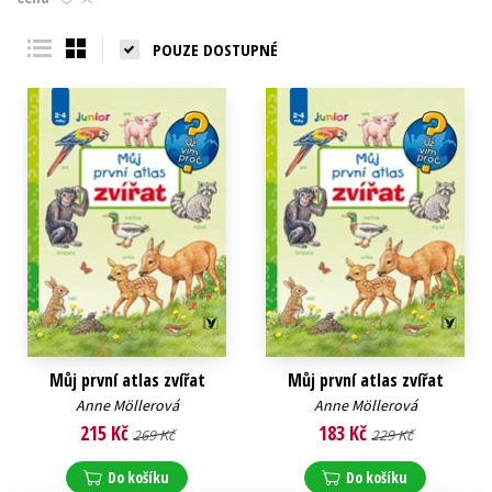
Young adult (SK)
Zahraniční literatura
Zdraví a životní styl
POUZE DOSTUPNÉ
Všechny tituly
Můj první atlas zvířat
Můj první atlas zvířat
Anne Möllerová
Anne Möllerová
215 Kč
183 Kč
269 Kč
229 Kč
Do košíku
Do košíku