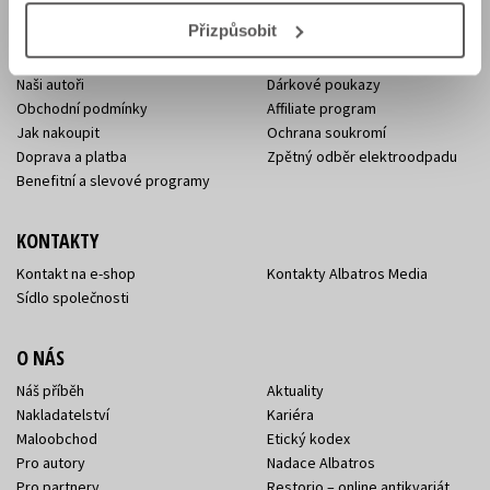
E-SHOP
Přizpůsobit
Aktuality
Knižní novinky
Naši autoři
Dárkové poukazy
Obchodní podmínky
Affiliate program
Jak nakoupit
Ochrana soukromí
Doprava a platba
Zpětný odběr elektroodpadu
Benefitní a slevové programy
KONTAKTY
Kontakt na e-shop
Kontakty Albatros Media
Sídlo společnosti
O NÁS
Náš příběh
Aktuality
Nakladatelství
Kariéra
Maloobchod
Etický kodex
Pro autory
Nadace Albatros
Pro partnery
Restorio – online antikvariát