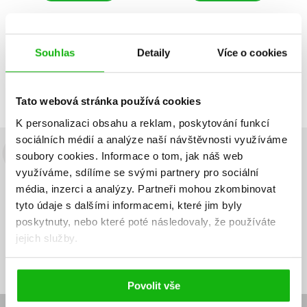
Souhlas
Detaily
Více o cookies
Zobrazuji 1 až 2 z celkem 2 záznamů
Zobraz záznamů
Předchozí
1
Další
Tato webová stránka používá cookies
K personalizaci obsahu a reklam, poskytování funkcí
sociálních médií a analýze naší návštěvnosti využíváme
soubory cookies.
Informace o tom, jak náš web
Budete to vědět jako první!
využíváme, sdílíme se svými partnery pro sociální
Zajímá Vás, jaký knižní hit právě vychází, na jaké zboží je výhodná
média, inzerci a analýzy.
Partneři mohou zkombinovat
sleva, jaká běží soutěž o ceny? Přihlášením k odběru našich e-
tyto údaje s dalšími informacemi, které jim byly
mailových novinek
souhlasíte se zpracováním osobních údajů
.
poskytnuty, nebo které poté následovaly, že používáte
jejich služby.
Vaše e-
Vaše e-
Přihlásit se
mailová
mailová
Vaše e-mailová adresa
adresa
adresa
Povolit vše