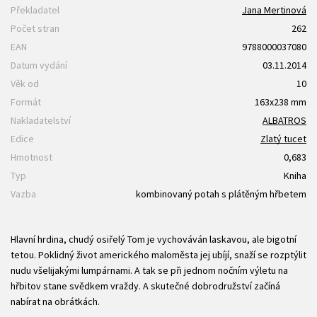
Překladatel
Jana Mertinová
Počet stran
262
EAN
9788000037080
Datum vydání
03.11.2014
Věk od
10
Formát
163x238 mm
Nakladatelství
ALBATROS
Edice
Zlatý tucet
Hmotnost
0,683
Typ
Kniha
Vazba
kombinovaný potah s plátěným hřbetem
Hlavní hrdina, chudý osiřelý Tom je vychováván laskavou, ale bigotní
tetou. Poklidný život amerického maloměsta jej ubíjí, snaží se rozptýlit
nudu všelijakými lumpárnami. A tak se při jednom nočním výletu na
hřbitov stane svědkem vraždy. A skutečné dobrodružství začíná
nabírat na obrátkách.