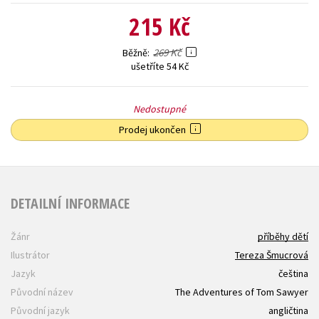
215 Kč
269 Kč
Běžně
ušetříte 54 Kč
Nedostupné
Prodej ukončen
DETAILNÍ INFORMACE
Žánr
příběhy dětí
Ilustrátor
Tereza Šmucrová
Jazyk
čeština
Původní název
The Adventures of Tom Sawyer
Původní jazyk
angličtina