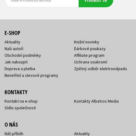
adresa
adresa
E-SHOP
Aktuality
Knižní novinky
Naši autoři
Dárkové poukazy
Obchodní podmínky
Affiliate program
Jak nakoupit
Ochrana soukromí
Doprava a platba
Zpětný odběr elektroodpadu
Benefitní a slevové programy
KONTAKTY
Kontakt na e-shop
Kontakty Albatros Media
Sídlo společnosti
O NÁS
Náš příběh
Aktuality