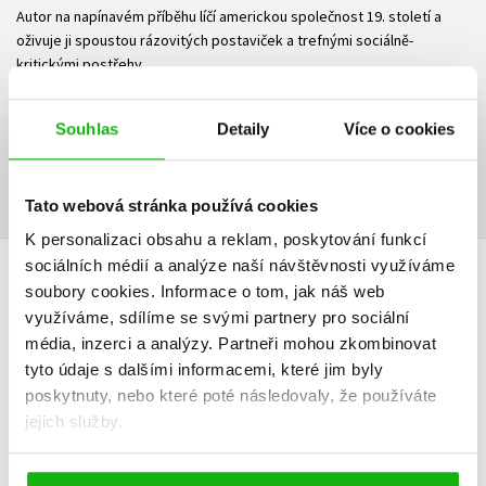
Autor na napínavém příběhu líčí americkou společnost 19. století a
oživuje ji spoustou rázovitých postaviček a trefnými sociálně-
kritickými postřehy.
Ke stažení
Souhlas
Detaily
Více o cookies
Ukázka.pdf
Ukázka.pdf
PDF
PDF
Tato webová stránka používá cookies
K personalizaci obsahu a reklam, poskytování funkcí
sociálních médií a analýze naší návštěvnosti využíváme
HODNOCENÍ ČTENÁŘŮ
soubory cookies.
Informace o tom, jak náš web
využíváme, sdílíme se svými partnery pro sociální
V současné době nejsou vytvořena žádná uživatelská hodnocení.
média, inzerci a analýzy.
Partneři mohou zkombinovat
tyto údaje s dalšími informacemi, které jim byly
poskytnuty, nebo které poté následovaly, že používáte
Vaše hodnocení
jejich služby.
Uživatelskou recenzi mohou vkládat pouze registrovaní uživatelé