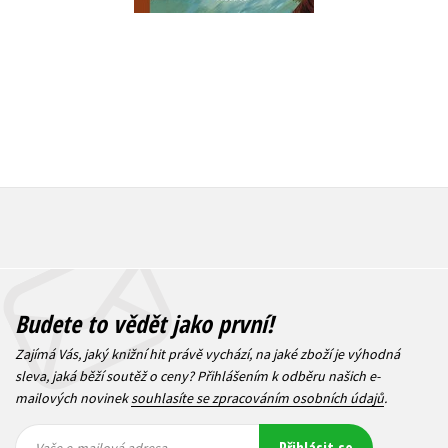
Budete to vědět jako první!
Zajímá Vás, jaký knižní hit právě vychází, na jaké zboží je výhodná
sleva, jaká běží soutěž o ceny? Přihlášením k odběru našich e-
mailových novinek
souhlasíte se zpracováním osobních údajů
.
Vaše e-
Vaše e-
Přihlásit se
mailová
mailová
Vaše e-mailová adresa