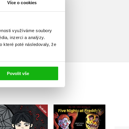
Více o cookies
elé
ěvnosti využíváme soubory
ia, inzerci a analýzy.
o které poté následovaly, že
Povolit vše
Five Nights at
Ar
Wednesday – kvízy pro
Freddy's: Čtvrtá šatna
St
fanoušky seriálu
(grafický román)
A