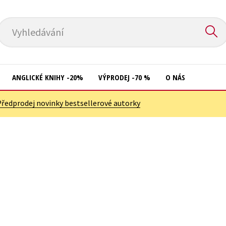
Vyhledávání
ANGLICKÉ KNIHY -20%
VÝPRODEJ -70 %
O NÁS
Předprodej novinky bestsellerové autorky
Přírodní vědy
Křížovky
Společnost, politika
Kuchařky
Technika a věda
New Adult
Učebnice
Ostatní
Umění a kultura
Počítače
Výchova a pedagogika
Poezie
Young adult