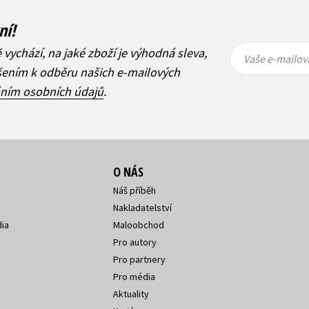
ní!
Vaše e-
Vaše e-
ě vychází, na jaké zboží je výhodná sleva,
mailová
mailová
Vaše e-mailov
adresa
adresa
ášením k odběru našich e-mailových
áním osobních údajů
.
O NÁS
Náš příběh
Nakladatelství
ia
Maloobchod
Pro autory
Pro partnery
Pro média
Aktuality