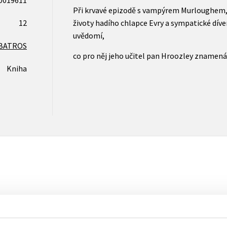
Při krvavé epizodě s vampýrem Murloughem, 
12
životy hadího chlapce Evry a sympatické díve
uvědomí,
BATROS
co pro něj jeho učitel pan Hroozley znamená 
Kniha