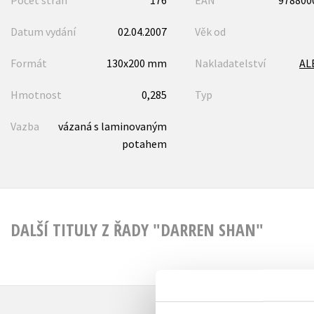
Datum vydání
02.04.2007
Věk od
Formát
130x200 mm
Nakladatelství
AL
Hmotnost
0,285
Typ
Vazba
vázaná s laminovaným
potahem
DALŠÍ TITULY Z ŘADY "DARREN SHAN"