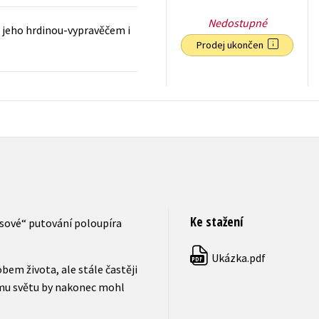
Nedostupné
iž jeho hrdinou-vypravěčem i
Prodej ukončen
159
Kč
s DPH
Ke stažení
usové“ putování poloupíra
Ukázka.pdf
PDF
bem života, ale stále častěji
ému světu by nakonec mohl