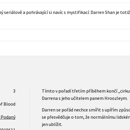
Populárně - naučná pro dospělé
Young adult (SK)
 seriálově a pohrávající si navíc s mystifikací: Darren Shan je tot
Populárně - naučné pro děti
Zahraniční literatura
Předškoláci
Zdraví a životní styl
Příroda a zahrada
šechny tituly
3
Tímto v pořadí třetím příběhem končí „cirk
Darrena s jeho učitelem panem Hroozleym.
of Blood
Darren se pořád nechce smířit s upířím způso
 Podaný
se přesvědčuje o tom, že normálnímu lidsk
jen ublížit.
0019611