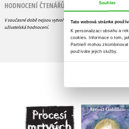
Souhlas
HODNOCENÍ ČTENÁŘŮ
V současné době nejsou vytvořena žádná
Tato webová stránka použív
uživatelská hodnocení.
K personalizaci obsahu a re
cookies.
Informace o tom, ja
Partneři mohou zkombinovat t
používáte jejich služby.
Procesí mrtvých
Strašidelné dětstv
Darren Shan
Arnošt Goldflam