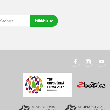
Přihlásit se
á adresa