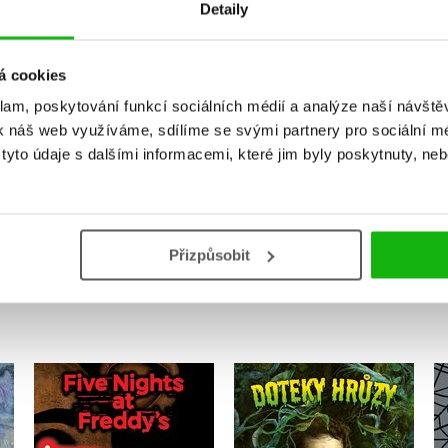
Detaily
Vaše hodnocení
á cookies
Uživatelskou recenzi mohou vkládat pouze registrovaní uživat
klam, poskytování funkcí sociálních médií a analýze naší návšt
k náš web využíváme, sdílíme se svými partnery pro sociální méd
Přihlásit
yto údaje s dalšími informacemi, které jim byly poskytnuty, neb
Přizpůsobit
MOHLO BY VÁS TAKÉ ZAJÍMAT
Five Nights at Freddy's
1: Stříbrné oči
í
Doteky hrůzy
,
Scott Cawthon
R LStine
Kira Breed Wrisley