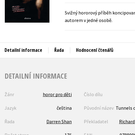
Auto - moto
Jazyky
Svižný hororový příběh koncipovaný
Beletrie pro děti
autorem v jedné osobě.
Kalendáře
Beletrie pro dospělé
Kariéra a osobní rozvoj
Byznys a ekonomie
Komiks
Detailní informace
Řada
Hodnocení čtenářů
V
DETAILNÍ INFORMACE
Žánr
horor pro děti
Číslo dílu
Jazyk
čeština
Původní název
Tunnels 
Řada
Darren Shan
Překladatel
Richard
Počet stran
176
EAN
978800