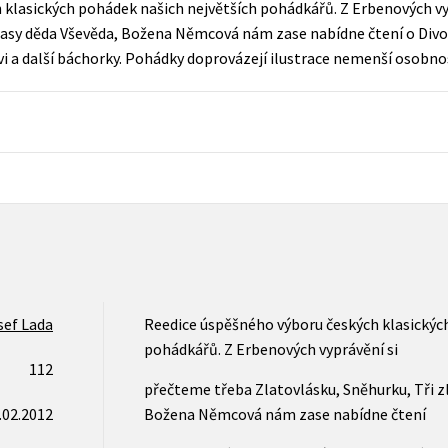
 klasických pohádek našich největších pohádkářů. Z Erbenových vy
Populárně - naučná pro dospělé
vlasy děda Vševěda, Božena Němcová nám zase nabídne čtení o Div
Young adult (SK)
Populárně - naučné pro děti
i a další báchorky. Pohádky doprovázejí ilustrace nemenší osobnos
Zahraniční literatura
Předškoláci
Zdraví a životní styl
Příroda a zahrada
šechny tituly
sef Lada
Reedice úspěšného výboru českých klasickýc
pohádkářů. Z Erbenových vyprávění si
112
přečteme třeba Zlatovlásku, Sněhurku, Tři zl
.02.2012
Božena Němcová nám zase nabídne čtení