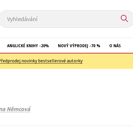
Vyhledávání
ANGLICKÉ KNIHY -20%
NOVÝ VÝPRODEJ -70 %
O NÁS
Předprodej novinky bestsellerové autorky
Přírodní vědy
Křížovky
Společnost, politika
Kuchařky
Technika a věda
New Adult
Učebnice
Ostatní
na Němcová
Umění a kultura
Počítače
Výchova a pedagogika
Poezie
Young adult