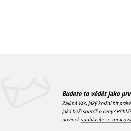
Budete to vědět jako prv
Zajímá Vás, jaký knižní hit práv
jaká běží soutěž o ceny? Přihl
novinek
souhlasíte se zpracov