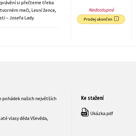
právění si přečteme třeba
Nedostupné
otvorném meči, Lesní žence,
ti – Josefa Lady.
Prodej ukončen
183
Kč
s DPH
Ke stažení
h pohádek našich největších
Ukázka.pdf
PDF
até vlasy děda Vševěda,