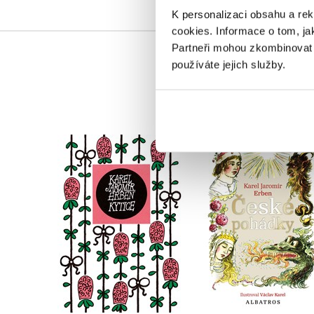
K personalizaci obsahu a re
cookies.
Informace o tom, ja
Partneři mohou zkombinovat t
používáte jejich služby.
České pohádky K. J
Kytice
Erbena
Karel Jaromír Erben
Karel Jaromír Erben
Do košíku
Do košíku
183 Kč
229 Kč
279 Kč
349 Kč