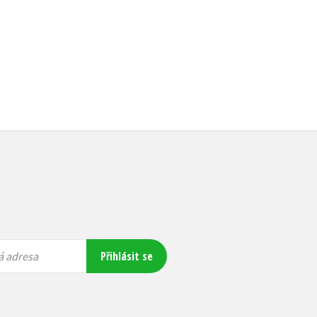
399 Kč
499 Kč
Do košíku
159 Kč
199 Kč
Přihlásit se
á adresa