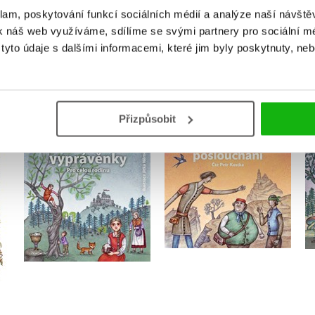
klam, poskytování funkcí sociálních médií a analýze naší návšt
k náš web využíváme, sdílíme se svými partnery pro sociální méd
yto údaje s dalšími informacemi, které jim byly poskytnuty, neb
MOHLO BY VÁS TAKÉ ZAJÍMAT
Přizpůsobit
Pohádkové vyprávěnky
Pohádkové
pro celou rodinu
poslouchání
.
(audiokniha)
,
František Bartoš
,
Karel Jaromír Erben
,
Karel Jaromír Erben
,
Adolf Wenig
,
Jan Karafiát
,
Božena Němcová
,
Beneš Method Kulda
Václav Beneš Třebízský
Božena Němcová