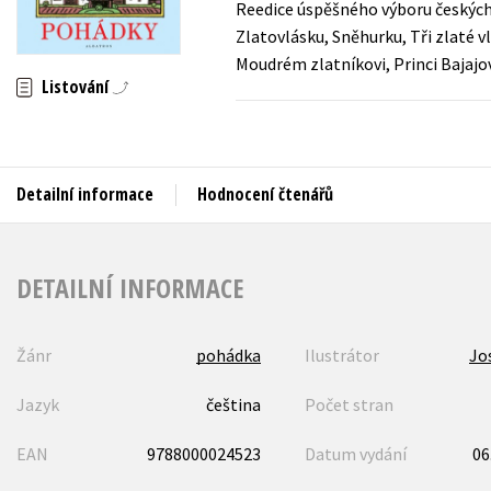
Reedice úspěšného výboru českých
Auto - moto
Zlatovlásku, Sněhurku, Tři zlaté 
Jazyky
Beletrie pro děti
Moudrém zlatníkovi, Princi Bajajov
Kalendáře
Listování
Beletrie pro dospělé
Kariéra a osobní rozvoj
Byznys a ekonomie
Komiks
Detailní informace
Hodnocení čtenářů
V
DETAILNÍ INFORMACE
Žánr
pohádka
Ilustrátor
Jo
Jazyk
čeština
Počet stran
EAN
9788000024523
Datum vydání
06