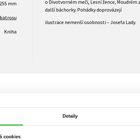
o Divotvorném meči, Lesní žence, Moudrém zla
x255 mm
další báchorky. Pohádky doprovázejí
lbatrosu
ilustrace nemenší osobnosti – Josefa Lady.
Kniha
Vaše hodnocení
Detaily
Uživatelskou recenzi mohou vkládat pouze registrovaní uživat
Přihlásit
á cookies