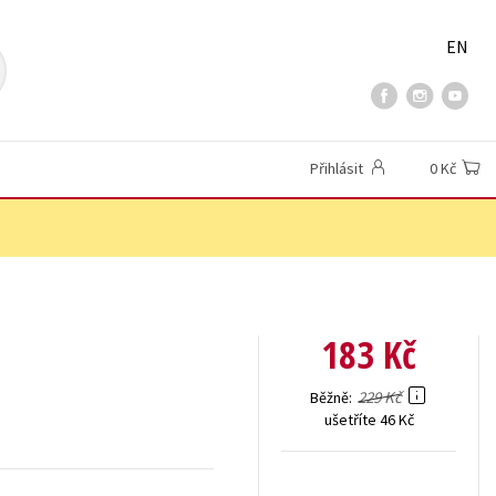
EN
Přihlásit
0 Kč
183 Kč
229 Kč
Běžně
ušetříte 46 Kč