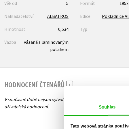
Věk od
5
Formát
195
Nakladatelství
ALBATROS
Edice
Pokladnice A
Hmotnost
0,534
Typ
Vazba
vázaná s laminovaným
potahem
HODNOCENÍ ČTENÁŘŮ
V současné době nejsou vytvořena žádná
uživatelská hodnocení.
Souhlas
Tato webová stránka použív