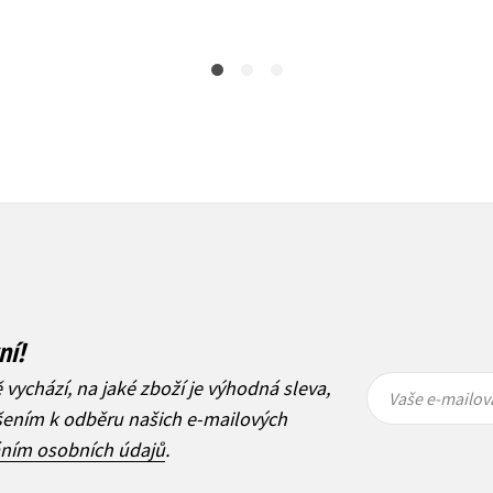
Do košíku
Do košíku
199 Kč
183 Kč
249 Kč
229 Kč
ní!
Vaše e-
Vaše e-
ě vychází, na jaké zboží je výhodná sleva,
mailová
mailová
Vaše e-mailov
adresa
adresa
ášením k odběru našich e-mailových
áním osobních údajů
.