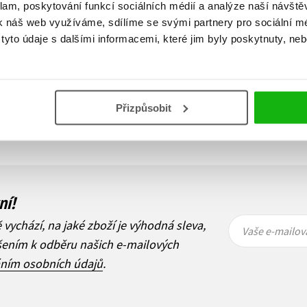
klam, poskytování funkcí sociálních médií a analýze naší návšt
celkem 3 záznamů
k náš web využíváme, sdílíme se svými partnery pro sociální méd
yto údaje s dalšími informacemi, které jim byly poskytnuty, neb
Předchozí
1
Dal
Přizpůsobit
ní!
Vaše e-
Vaše e-
ě vychází, na jaké zboží je výhodná sleva,
mailová
mailová
Vaše e-mailov
adresa
adresa
ášením k odběru našich e-mailových
áním osobních údajů
.