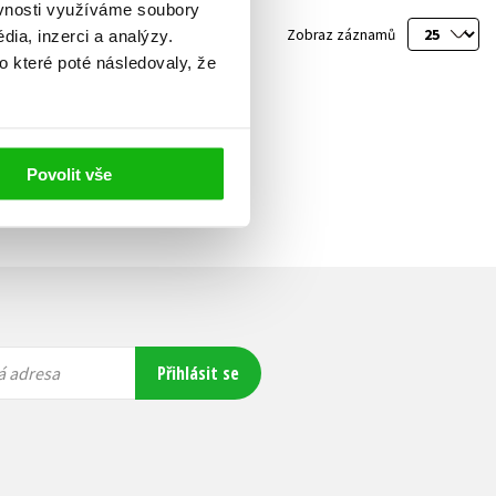
ěvnosti využíváme soubory
Zobraz záznamů
ia, inzerci a analýzy.
o které poté následovaly, že
ší
Povolit vše
Přihlásit se
á adresa