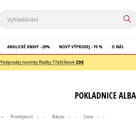
Vyhledávání
ANGLICKÉ KNIHY -20%
NOVÝ VÝPRODEJ -70 %
O NÁS
Předprodej novinky Radky Třeštíkové
ZDE
Přírodní vědy
Křížovky
Společnost, politika
Kuchařky
Technika a věda
New Adult
POKLADNICE ALB
Učebnice
Ostatní
Umění a kultura
Počítače
Prodejnost
Název
Cena
Výchova a pedagogika
Poezie
Young adult