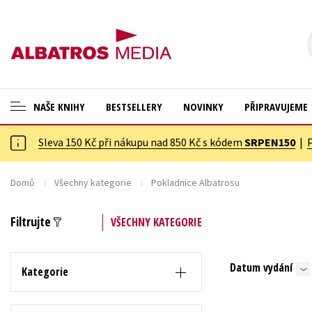
NAŠE KNIHY
BESTSELLERY
NOVINKY
PŘIPRAVUJEME
Sleva 150 Kč při nákupu nad 850 Kč s kódem
SRPEN150
|
ANGLICKÉ KNIHY -20 %
Cestování
NOVÝ VÝPRODEJ -70 %
Dárkové publikace
Domů
Všechny kategorie
Pokladnice Albatrosu
KNIHY S DÁRKEM
Dárkové zboží
Filtrujte
VŠECHNY KATEGORIE
ASTERIX S DÁRKEM
Digitální fotografie
🎁DÁRKOVÉ PUBLIKACE
Esoterika a duchovní svět
Datum vydání
Kategorie
✉️ DÁRKOVÉ POUKAZY
Historie a military
Hobby