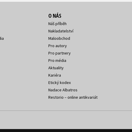
O NÁS
Náš příběh
Nakladatelství
ia
Maloobchod
Pro autory
Pro partnery
Pro média
Aktuality
Kariéra
Etický kodex
Nadace Albatros
Restorio – online antikvariát