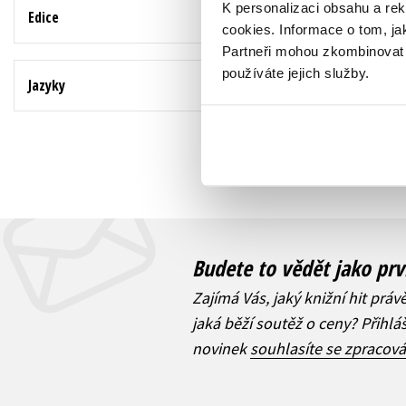
K personalizaci obsahu a re
Edice
Zobrazuji 1 až 3 z 
cookies.
Informace o tom, ja
Partneři mohou zkombinovat t
používáte jejich služby.
Jazyky
Budete to vědět jako prv
Zajímá Vás, jaký knižní hit práv
jaká běží soutěž o ceny? Přihl
novinek
souhlasíte se zpracov