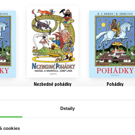
Populárně - naučná pro dospělé
Young adult (SK)
Populárně - naučné pro děti
Zahraniční literatura
Předškoláci
Zdraví a životní styl
Příroda a zahrada
šechny tituly
Nezbedné pohádky
Pohádky
Josef Lada
Kolektiv
239 Kč
215 Kč
Kč
299 Kč
269 Kč
Detaily
u
Do košíku
Do košíku
á cookies