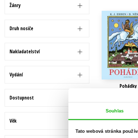
Auto - moto
Žánry
Jazyky
Beletrie pro děti
Kalendáře
Beletrie pro dospělé
Druh nosiče
Kariéra a osobní rozvoj
Byznys a ekonomie
Komiks
Nakladatelství
V
Vydání
Pohádky
Kolektiv
Dostupnost
239 Kč
299 
Souhlas
Do košík
Věk
Tato webová stránka použív