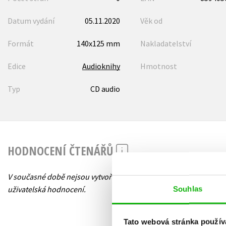
Datum vydání
05.11.2020
Věk od
Formát
140x125 mm
Nakladatelství
Edice
Audioknihy
Hmotnost
Typ
CD audio
HODNOCENÍ ČTENÁŘŮ
V současné době nejsou vytvořena žádná
uživatelská hodnocení.
Souhlas
Tato webová stránka použív