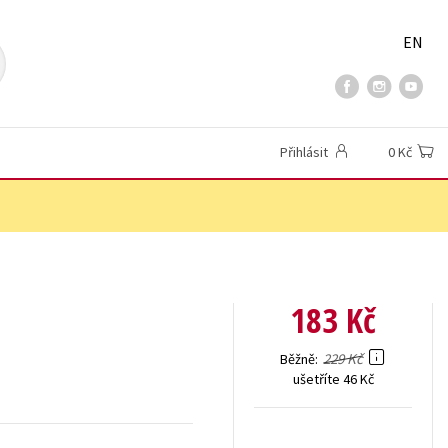
EN
Přihlásit
0 Kč
183 Kč
229 Kč
Běžně
ušetříte 46 Kč