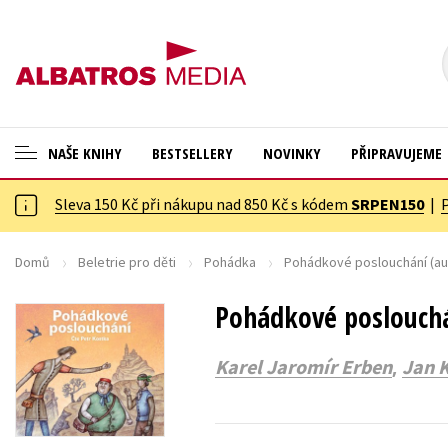
NAŠE KNIHY
BESTSELLERY
NOVINKY
PŘIPRAVUJEME
Sleva 150 Kč při nákupu nad 850 Kč s kódem
SRPEN150
|
ANGLICKÉ KNIHY -20 %
Cestování
NOVÝ VÝPRODEJ -70 %
Dárkové publikace
Domů
Beletrie pro děti
Pohádka
Pohádkové poslouchání (au
KNIHY S DÁRKEM
Dárkové zboží
Pohádkové poslouchá
ASTERIX S DÁRKEM
Digitální fotografie
,
Karel Jaromír Erben
Jan K
🎁DÁRKOVÉ PUBLIKACE
Esoterika a duchovní svět
✉️ DÁRKOVÉ POUKAZY
Historie a military
Hobby