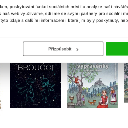
klam, poskytování funkcí sociálních médií a analýze naší návšt
k náš web využíváme, sdílíme se svými partnery pro sociální méd
yto údaje s dalšími informacemi, které jim byly poskytnuty, neb
MOHLO BY VÁS TAKÉ ZAJÍMAT
Přizpůsobit
Pohádkové vyprávěnky
pro celou rodinu
.
Broučci
,
František Bartoš
Jan Karafiát
,
Karel Jaromír Erben
,
Adolf Wenig
,
Božena Němcová
Václav Beneš Třebízský
Do košíku
105 Kč
349 Kč