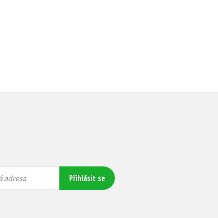
399 Kč
499 Kč
Do košíku
159 Kč
199 Kč
Přihlásit se
á adresa