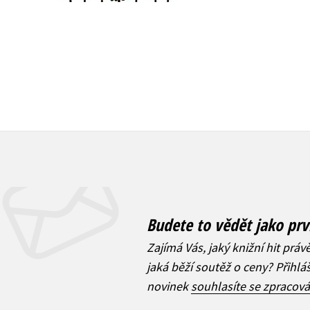
Budete to vědět jako prv
Zajímá Vás, jaký knižní hit práv
jaká běží soutěž o ceny? Přihl
novinek
souhlasíte se zpracov