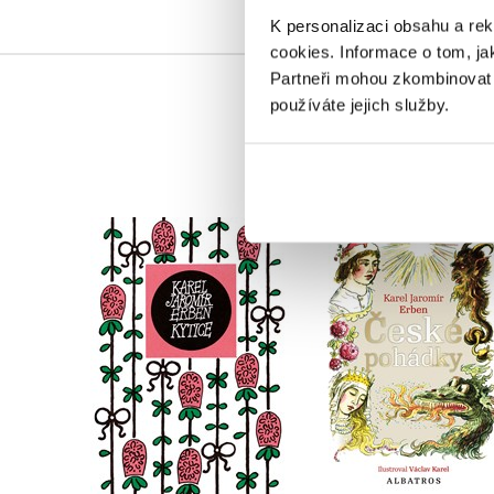
K personalizaci obsahu a re
cookies.
Informace o tom, ja
Partneři mohou zkombinovat t
používáte jejich služby.
České pohádky K. J
Kytice
Erbena
Karel Jaromír Erben
Karel Jaromír Erben
Do košíku
Do košíku
183 Kč
229 Kč
279 Kč
349 Kč