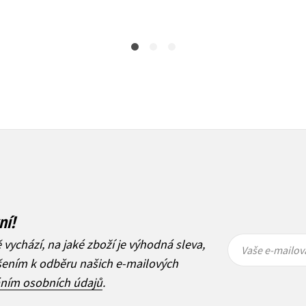
Do košíku
199 Kč
249 Kč
ní!
Vaše e-
Vaše e-
ě vychází, na jaké zboží je výhodná sleva,
mailová
mailová
Vaše e-mailov
adresa
adresa
ášením k odběru našich e-mailových
áním osobních údajů
.