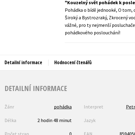
Kouzelný svět pohádek k posle
Auto - moto
Pohádka o bídě jednooké, O tom, c
Jazyky
Beletrie pro děti
Široký a Bystrozraký, Zkrocený vodn
Kalendáře
vážné, pro ty nejmenší posluchače
Beletrie pro dospělé
pohádkového poslouchání!
Kariéra a osobní rozvoj
Byznys a ekonomie
Komiks
Detailní informace
Hodnocení čtenářů
V
DETAILNÍ INFORMACE
Žánr
pohádka
Interpret
Petr
Délka
2 hodin 48 minut
Jazyk
Počet stran
0
EAN
859405