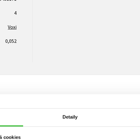
4
Voxi
0,052
Vaše hodnocení
Detaily
Uživatelskou recenzi mohou vkládat pouze registrovaní uživat
Přihlásit
á cookies