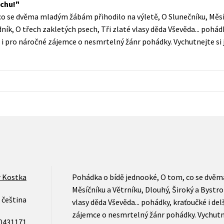
chu!
Populárně - naučná pro dospělé
o se dvěma mladým žábám přihodilo na výletě, O Slunečníku, Měsíč
Young adult (SK)
Populárně - naučné pro děti
ík, O třech zakletých psech, Tři zlaté vlasy děda Vševěda... pohádky
Zahraniční literatura
 i pro náročné zájemce o nesmrtelný žánr pohádky. Vychutnejte si
Předškoláci
Zdraví a životní styl
Příroda a zahrada
šechny tituly
 Kostka
Pohádka o bídě jednooké, O tom, co se dvěm
Měsíčníku a Větrníku, Dlouhý, Široký a Bystro
čeština
vlasy děda Vševěda... pohádky, kraťoučké i del
zájemce o nesmrtelný žánr pohádky. Vychutn
0431171