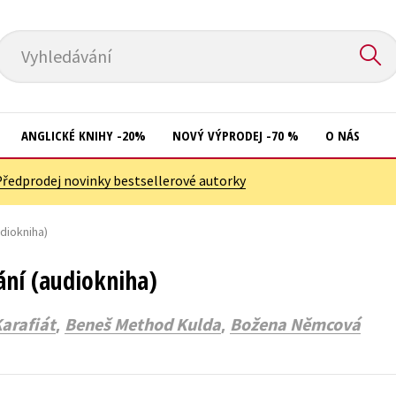
Vyhledávání
ANGLICKÉ KNIHY -20%
NOVÝ VÝPRODEJ -70 %
O NÁS
Předprodej novinky bestsellerové autorky
Přírodní vědy
Křížovky
Společnost, politika
diokniha)
Kuchařky
Technika a věda
New Adult
ní (audiokniha)
Učebnice
Ostatní
,
,
arafiát
Beneš Method Kulda
Božena Němcová
Umění a kultura
Počítače
Výchova a pedagogika
Poezie
Young adult