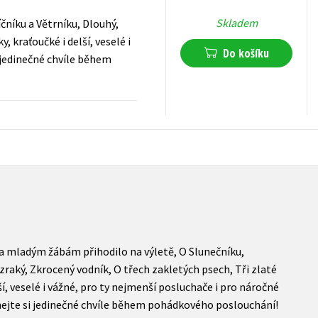
Skladem
níku a Větrníku, Dlouhý,
, kraťoučké i delší, veselé i
Do košíku
 jedinečné chvíle během
183
Kč
s DPH
a mladým žábám přihodilo na výletě, O Slunečníku,
zraký, Zkrocený vodník, O třech zakletých psech, Tři zlaté
ší, veselé i vážné, pro ty nejmenší posluchače i pro náročné
ejte si jedinečné chvíle během pohádkového poslouchání!