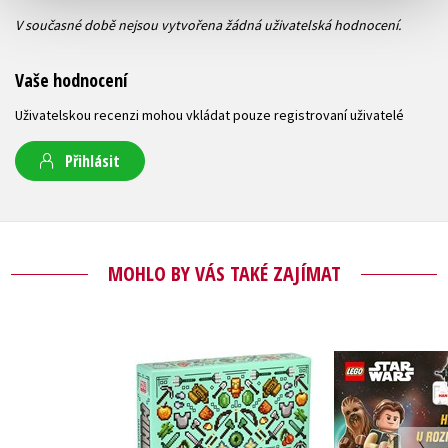
V současné době nejsou vytvořena žádná uživatelská hodnocení.
Vaše hodnocení
Uživatelskou recenzi mohou vkládat pouze registrovaní uživatelé
Přihlásit
MOHLO BY VÁS TAKÉ ZAJÍMAT
LEGO® Sta
Minecraft - Dárková
Han Solo a 
kolekce pro přežití
akc
Kolektiv
Kolekt