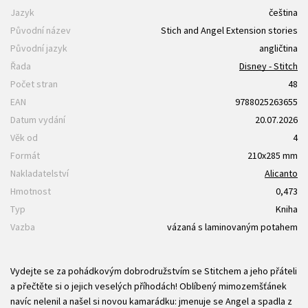
Jazyk
čeština
Původní název
Stich and Angel Extension stories
Původní jazyk
angličtina
Řada
Disney - Stitch
Počet stran
48
EAN
9788025263655
Datum vydání
20.07.2026
Věk od
4
Formát
210x285 mm
Nakladatelství
Alicanto
Hmotnost
0,473
Typ
Kniha
Vazba
vázaná s laminovaným potahem
Vydejte se za pohádkovým dobrodružstvím se Stitchem a jeho přáteli
a přečtěte si o jejich veselých příhodách! Oblíbený mimozemšťánek
navíc nelenil a našel si novou kamarádku: jmenuje se Angel a spadla z