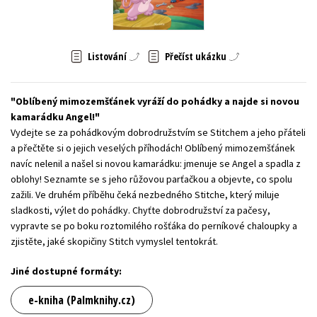
Young adult (SK)
Zahraniční literatura
Zdraví a životní styl
Všechny tituly
Listování
Přečíst ukázku
Oblíbený mimozemšťánek vyráží do pohádky a najde si novou
kamarádku Angel!
Vydejte se za pohádkovým dobrodružstvím se Stitchem a jeho přáteli
a přečtěte si o jejich veselých příhodách! Oblíbený mimozemšťánek
navíc nelenil a našel si novou kamarádku: jmenuje se Angel a spadla z
oblohy! Seznamte se s jeho růžovou parťačkou a objevte, co spolu
zažili. Ve druhém příběhu čeká nezbedného Stitche, který miluje
sladkosti, výlet do pohádky. Chyťte dobrodružství za pačesy,
vypravte se po boku roztomilého rošťáka do perníkové chaloupky a
zjistěte, jaké skopičiny Stitch vymyslel tentokrát.
Jiné dostupné formáty:
e-kniha (Palmknihy.cz)