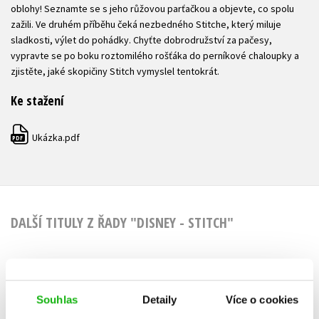
oblohy! Seznamte se s jeho růžovou parťačkou a objevte, co spolu
zažili. Ve druhém příběhu čeká nezbedného Stitche, který miluje
sladkosti, výlet do pohádky. Chyťte dobrodružství za pačesy,
vypravte se po boku roztomilého rošťáka do perníkové chaloupky a
zjistěte, jaké skopičiny Stitch vymyslel tentokrát.
Ke stažení
Ukázka.pdf
PDF
DALŠÍ TITULY Z ŘADY "DISNEY - STITCH"
Stitch - Svítící
Stitch - 
Souhlas
Detaily
Více o cookies
knížka do postýlky
dení