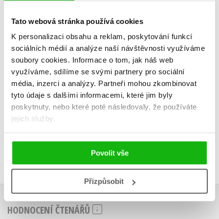
Kolektiv
Kolekt
Tato webová stránka používá cookies
K personalizaci obsahu a reklam, poskytování funkcí
sociálních médií a analýze naší návštěvnosti využíváme
soubory cookies.
Informace o tom, jak náš web
využíváme, sdílíme se svými partnery pro sociální
Do košíku
Do košík
média, inzerci a analýzy.
Partneři mohou zkombinovat
319 Kč
319 Kč
tyto údaje s dalšími informacemi, které jim byly
399 Kč
3
poskytnuty, nebo které poté následovaly, že používáte
jejich služby.
Povolit vše
Přizpůsobit
HODNOCENÍ ČTENÁŘŮ