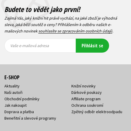
Budete to vědět jako první!
Zajímá Vás, jaký knižní hit právě vychází, na jaké zboží je výhodná
sleva, jaká běží soutěž o ceny? Přihlášením k odběru našich e-
mailových novinek
souhlasíte se zpracováním osobních údajů
.
Vaše e-
Vaše e-
Přihlásit se
mailová
mailová
Vaše e-mailová adresa
adresa
adresa
E-SHOP
Aktuality
Knižní novinky
Naši autoři
Dárkové poukazy
Obchodní podmínky
Affiliate program
Jak nakoupit
Ochrana soukromí
Doprava a platba
Zpětný odběr elektroodpadu
Benefitní a slevové programy