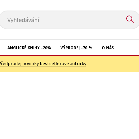
Vyhledávání
ANGLICKÉ KNIHY -20%
VÝPRODEJ -70 %
O NÁS
Předprodej novinky bestsellerové autorky
Přírodní vědy
Křížovky
Společnost, politika
Kuchařky
Technika a věda
New Adult
Učebnice
Ostatní
Umění a kultura
Počítače
Výchova a pedagogika
Poezie
Young adult