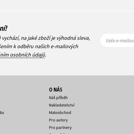
ní!
Vaše e-
Vaše e-
ě vychází, na jaké zboží je výhodná sleva,
mailová
mailová
Vaše e-mailov
adresa
adresa
ášením k odběru našich e-mailových
áním osobních údajů
.
O NÁS
Náš příběh
Nakladatelství
ia
Maloobchod
Pro autory
Pro partnery