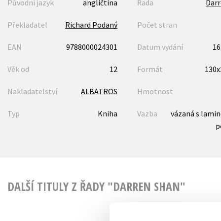
Původní jazyk
angličtina
Řada
Darr
Překladatel
Richard Podaný
Počet stran
EAN
9788000024301
Datum vydání
16
Věk od
12
Formát
130
Nakladatelství
ALBATROS
Hmotnost
Typ
Kniha
Vazba
vázaná s lami
p
DALŠÍ TITULY Z ŘADY "DARREN SHAN"