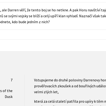
Populárně - naučná pro dospělé
Young adult (SK)
, ale Darren věří, že tento boj se ho netkne. A pak Horu navštíví t
Populárně - naučné pro děti
 se svými vojsky se blíží a celý upíří klan vyhladí. Naznačí však také,
Zahraniční literatura
Předškoláci
dnete, kdo bude jedním z nich?
Zdraví a životní styl
Příroda a zahrada
šechny tituly
7
Vstupujeme do druhé poloviny Darrenovy hor
prověřovacích zkoušek a od bouřlivých událos
s of the
velmi zlých let,
Dusk
která za celá staletí patřila pro upíry k těm 