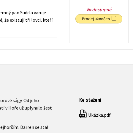
Nedostupné
ajemný pan Sudd a varuje
Prodej ukončen
 že existují tři lovci, kteří
63
Kč
s DPH
Ke stažení
orové ságy. Od jeho
tí v Hoře už uplynulo šest
Ukázka.pdf
PDF
nejhorším. Darren se stal