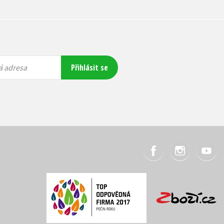
Přihlásit se
á adresa