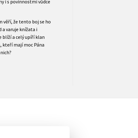
ny i s povinnostmi vůdce
n věří, že tento boj se ho
a varuje knížata i
blíží a celý upíří klan
ci, kteří mají moc Pána
 nich?