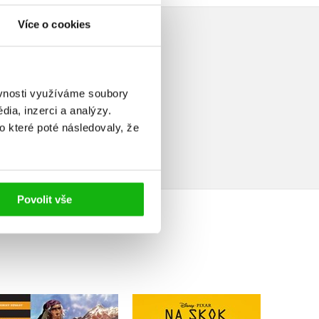
Více o cookies
ěvnosti využíváme soubory
ia, inzerci a analýzy.
elé
o které poté následovaly, že
Povolit vše
Old Surehand - Ve
Na skok do divočiny -