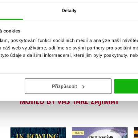
Detaily
á cookies
Vaše hodnocení
klam, poskytování funkcí sociálních médií a analýze naší návšt
k náš web využíváme, sdílíme se svými partnery pro sociální méd
Uživatelskou recenzi mohou vkládat pouze registrovaní uživat
yto údaje s dalšími informacemi, které jim byly poskytnuty, neb
Přihlásit
Přizpůsobit
MOHLO BY VÁS TAKÉ ZAJÍMAT
ění
Ikabog s ilustracemi