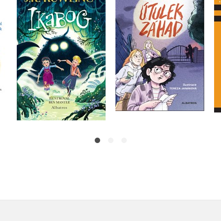
Útulek záhad
Bena Mantla
Petr Hugo Šlik
J.K. Rowling
Do košíku
Do košíku
279 Kč
349 Kč
359 Kč
449 Kč