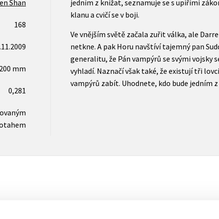
en Shan
jedním z knížat, seznamuje se s upířími záko
klanu a cvičí se v boji.
168
Ve vnějším světě začala zuřit válka, ale Darre
.11.2009
netkne. A pak Horu navštíví tajemný pan Sudd 
generalitu, že Pán vampýrů se svými vojsky se 
x200 mm
vyhladí. Naznačí však také, že existují tři lov
vampýrů zabít. Uhodnete, kdo bude jedním z
0,281
novaným
otahem