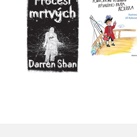
Procesí mrtvých
bývalého piráta
Kolíska
Darren Shan
Václav Čtvrtek
Do košíku
Do košíku
119 Kč
149 Kč
263 Kč
329 Kč