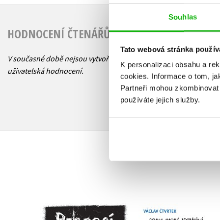
Souhlas
HODNOCENÍ ČTENÁŘŮ
Tato webová stránka použív
V současné době nejsou vytvořena žádná
K personalizaci obsahu a re
uživatelská hodnocení.
cookies.
Informace o tom, ja
Partneři mohou zkombinovat t
používáte jejich služby.
Podivuhodné vypráv