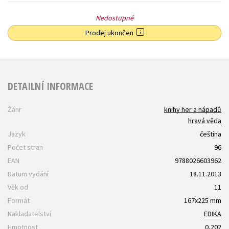
Nedostupné
Prodej ukončen
DETAILNÍ INFORMACE
Žánr
knihy her a nápadů
hravá věda
Jazyk
čeština
Počet stran
96
EAN
9788026603962
Datum vydání
18.11.2013
Věk od
11
Formát
167x225 mm
Nakladatelství
EDIKA
Hmotnost
0,202