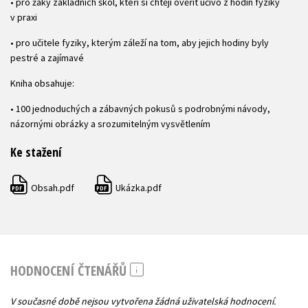
• pro žáky základních škol, kteří si chtějí ověřit učivo z hodin fyziky
v praxi
• pro učitele fyziky, kterým záleží na tom, aby jejich hodiny byly
pestré a zajímavé
Kniha obsahuje:
• 100 jednoduchých a zábavných pokusů s podrobnými návody,
názornými obrázky a srozumitelným vysvětlením
Ke stažení
Obsah.pdf
Ukázka.pdf
PDF
PDF
HODNOCENÍ ČTENÁŘŮ
V současné době nejsou vytvořena žádná uživatelská hodnocení.