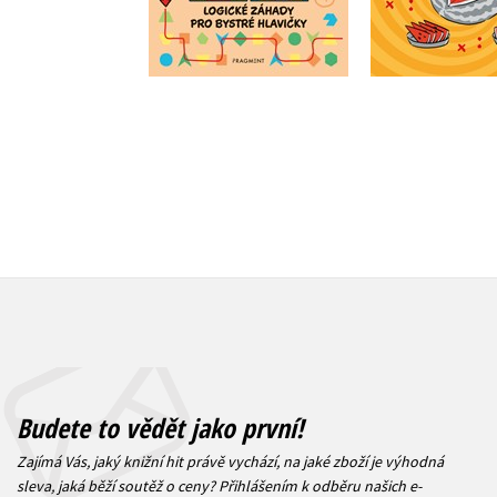
Do košíku
Do košík
183 Kč
183 Kč
229 Kč
2
Budete to vědět jako první!
Zajímá Vás, jaký knižní hit právě vychází, na jaké zboží je výhodná
sleva, jaká běží soutěž o ceny? Přihlášením k odběru našich e-