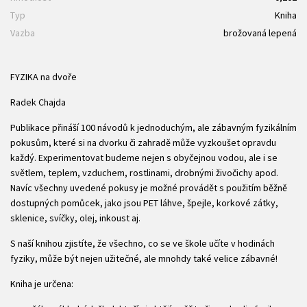
Typ
Kniha
Vazba
brožovaná lepená
FYZIKA na dvoře
Radek Chajda
Publikace přináší 100 návodů k jednoduchým, ale zábavným fyzikálním
pokusům, které si na dvorku či zahradě může vyzkoušet opravdu
každý. Experimentovat budeme nejen s obyčejnou vodou, ale i se
světlem, teplem, vzduchem, rostlinami, drobnými živočichy apod.
Navíc všechny uvedené pokusy je možné provádět s použitím běžně
dostupných pomůcek, jako jsou PET láhve, špejle, korkové zátky,
sklenice, svíčky, olej, inkoust aj.
S naší knihou zjistíte, že všechno, co se ve škole učíte v hodinách
fyziky, může být nejen užitečné, ale mnohdy také velice zábavné!
Kniha je určena: