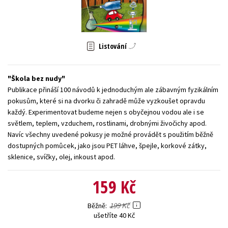
Young adult (SK)
Zahraniční literatura
Zdraví a životní styl
Všechny tituly
Listování
Škola bez nudy
Publikace přináší 100 návodů k jednoduchým ale zábavným fyzikálním
pokusům, které si na dvorku či zahradě může vyzkoušet opravdu
každý. Experimentovat budeme nejen s obyčejnou vodou ale i se
světlem, teplem, vzduchem, rostlinami, drobnými živočichy apod.
Navíc všechny uvedené pokusy je možné provádět s použitím běžně
dostupných pomůcek, jako jsou PET láhve, špejle, korkové zátky,
sklenice, svíčky, olej, inkoust apod.
159 Kč
199 Kč
Běžně
ušetříte 40 Kč