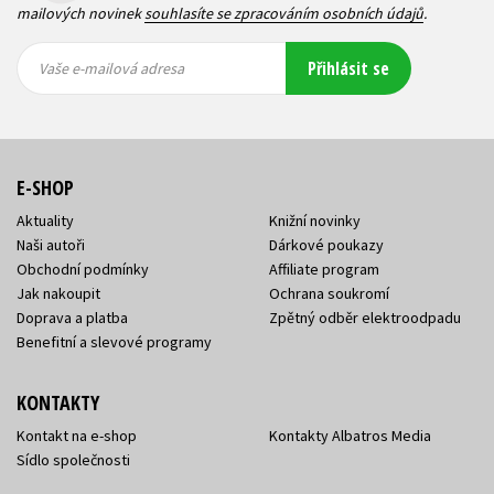
mailových novinek
souhlasíte se zpracováním osobních údajů
.
Vaše e-
Vaše e-
Přihlásit se
mailová
mailová
Vaše e-mailová adresa
adresa
adresa
E-SHOP
Aktuality
Knižní novinky
Naši autoři
Dárkové poukazy
Obchodní podmínky
Affiliate program
Jak nakoupit
Ochrana soukromí
Doprava a platba
Zpětný odběr elektroodpadu
Benefitní a slevové programy
KONTAKTY
Kontakt na e-shop
Kontakty Albatros Media
Sídlo společnosti