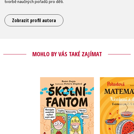
tvorbě naučných pořadů pro děti.
Zobrazit profil autora
MOHLO BY VÁS TAKÉ ZAJÍMAT
Školní fantom –
Pohod
logické záhady pro
matemat
bystré hlavičky
Násobení a
Radek Chajda
Radek C