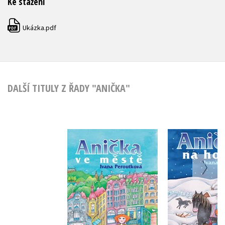
Ke stažení
Ukázka.pdf
PDF
DALŠÍ TITULY Z ŘADY "ANIČKA"
Anička na
Anička ve městě
Ivana Per
Ivana Peroutková