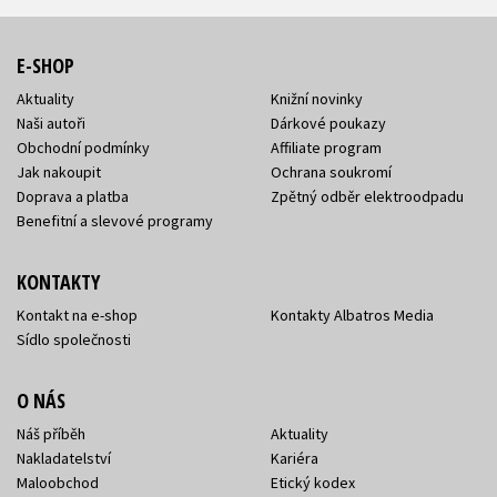
E-SHOP
Aktuality
Knižní novinky
Naši autoři
Dárkové poukazy
Obchodní podmínky
Affiliate program
Jak nakoupit
Ochrana soukromí
Doprava a platba
Zpětný odběr elektroodpadu
Benefitní a slevové programy
KONTAKTY
Kontakt na e-shop
Kontakty Albatros Media
Sídlo společnosti
O NÁS
Náš příběh
Aktuality
Nakladatelství
Kariéra
Maloobchod
Etický kodex