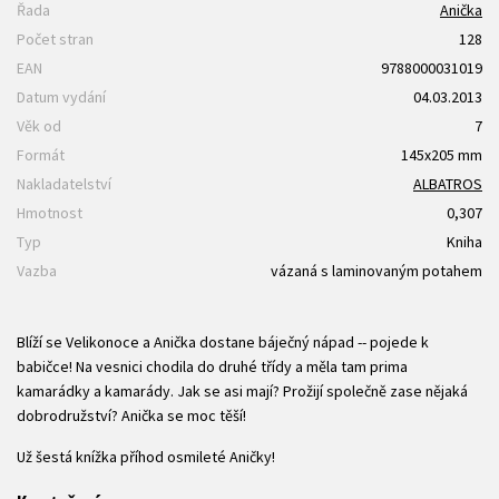
Řada
Anička
Počet stran
128
EAN
9788000031019
Datum vydání
04.03.2013
Věk od
7
Formát
145x205 mm
Nakladatelství
ALBATROS
Hmotnost
0,307
Typ
Kniha
Vazba
vázaná s laminovaným potahem
Blíží se Velikonoce a Anička dostane báječný nápad -- pojede k
babičce! Na vesnici chodila do druhé třídy a měla tam prima
kamarádky a kamarády. Jak se asi mají? Prožijí společně zase nějaká
dobrodružství? Anička se moc těší!
Už šestá knížka příhod osmileté Aničky!