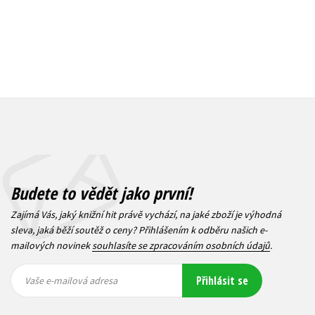
Budete to vědět jako první!
Zajímá Vás, jaký knižní hit právě vychází, na jaké zboží je výhodná
sleva, jaká běží soutěž o ceny? Přihlášením k odběru našich e-
mailových novinek
souhlasíte se zpracováním osobních údajů
.
Vaše e-
Vaše e-
Přihlásit se
mailová
mailová
Vaše e-mailová adresa
adresa
adresa