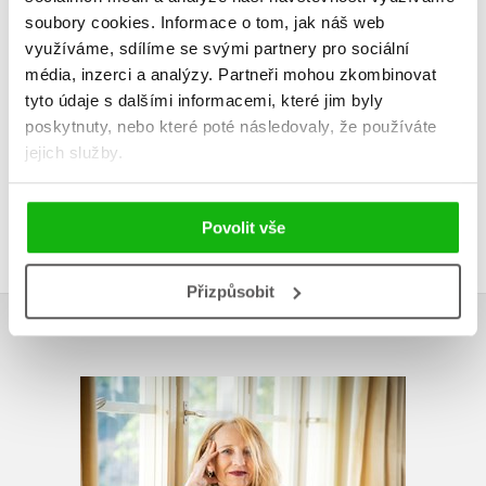
soubory cookies.
Informace o tom, jak náš web
HODNOCENÍ ČTENÁŘŮ
využíváme, sdílíme se svými partnery pro sociální
média, inzerci a analýzy.
Partneři mohou zkombinovat
V současné době nejsou vytvořena žádná uživatelská hodnocení.
tyto údaje s dalšími informacemi, které jim byly
poskytnuty, nebo které poté následovaly, že používáte
Vaše hodnocení
jejich služby.
Uživatelskou recenzi mohou vkládat pouze registrovaní uživatelé
Přihlásit
Povolit vše
Přizpůsobit
AUTOR KNIHY