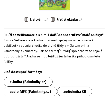
Young adult (SK)
Zahraniční literatura
Zdraví a životní styl
Všechny tituly
Listování
Přečíst ukázku
Blíží se Velikonoce a s nimi i další dobrodružství malé Aničky!
Blíží se Velikonoce a Anička dostane báječný nápad -- pojede k
babičce! Na vesnici chodila do druhé třídy a měla tam prima
kamarádky a kamarády. Jak se asi mají? Prožijí společně zase nějaká
dobrodružství? Anička se moc těší! Už šestá knížka příhod osmileté
Aničky!
Jiné dostupné formáty:
e-kniha (Palmknihy.cz)
audio MP3 (Palmknihy.cz)
audiokniha CD