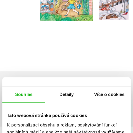
Do košíku
Do košík
215 Kč
269 Kč
215 Kč
2
AUDIO
Souhlas
Detaily
Více o cookies
Tato webová stránka používá cookies
K personalizaci obsahu a reklam, poskytování funkcí
sociálních médií a analýze naší návštěvnosti využíváme