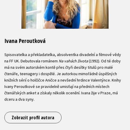
Ivana Peroutková
Spisovatelka a překladatelka, absolventka divadelní a filmové vědy
na FF UK. Debutovala románem
Na vahách života
(1992). Od té doby
má na svém autorském kontě přes čtyři desítky titulů pro malé
čtenáře, teenagery i dospělé. Je autorkou mimořádně úspěšných
knižních sérií o holčičce Aničce a nevšední hrdince Valentýnce. Knihy
Ivany Peroutkové se pravidelně umisťují na předních místech
čtenářských anket a získaly několik ocenění. Ivana žije v Praze, má
dceru a dva syny.
Zobrazit profil autora