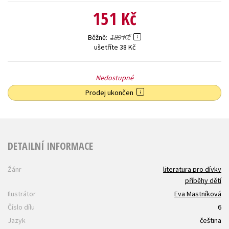
151 Kč
189 Kč
Běžně
ušetříte 38 Kč
Nedostupné
Prodej ukončen
DETAILNÍ INFORMACE
Žánr
literatura pro dívky
příběhy dětí
Ilustrátor
Eva Mastníková
Číslo dílu
6
Jazyk
čeština