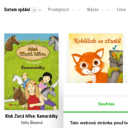
Auto - moto
Datum vydání
Prodejnost
Název
Cena
Jazyky
Beletrie pro děti
Kalendáře
Beletrie pro dospělé
Kariéra a osobní rozvoj
Byznys a ekonomie
Komiks
V
Souhlas
Klub Zlatá hříva: Kamarádky
Koblížek se ztratil
Táňa Šťastná
Tato webová stránka použív
Táňa Šťastná