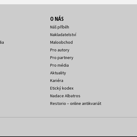
O NÁS
Náš příběh
Nakladatelství
ia
Maloobchod
Pro autory
Pro partnery
Pro média
Aktuality
Kariéra
Etický kodex
Nadace Albatros
Restorio – online antikvariát