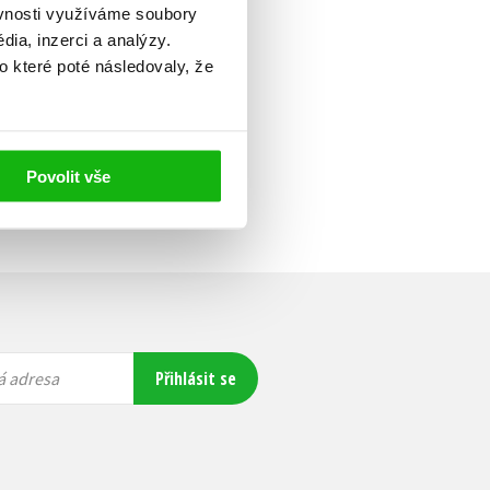
ěvnosti využíváme soubory
ia, inzerci a analýzy.
o které poté následovaly, že
Povolit vše
Přihlásit se
á adresa