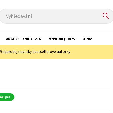
Vyhledávání
ANGLICKÉ KNIHY -20%
VÝPRODEJ -70 %
O NÁS
Předprodej novinky bestsellerové autorky
Přírodní vědy
Křížovky
Společnost, politika
Kuchařky
Technika a věda
New Adult
Učebnice
Ostatní
Umění a kultura
Počítače
ací pes
Výchova a pedagogika
Poezie
Young adult