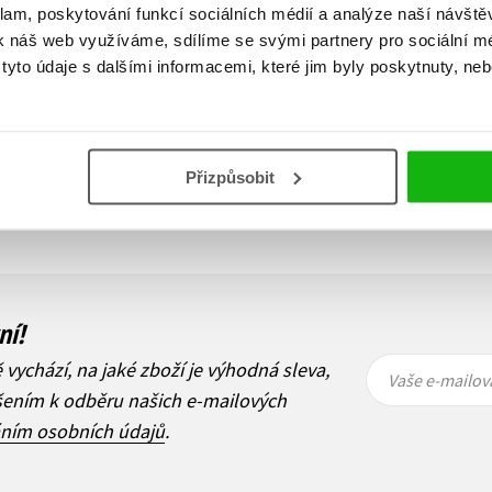
klam, poskytování funkcí sociálních médií a analýze naší návšt
k náš web využíváme, sdílíme se svými partnery pro sociální méd
yto údaje s dalšími informacemi, které jim byly poskytnuty, neb
Zobraz záznamů
Přizpůsobit
1
Další
ní!
Vaše e-
Vaše e-
ě vychází, na jaké zboží je výhodná sleva,
mailová
mailová
Vaše e-mailov
adresa
adresa
ášením k odběru našich e-mailových
áním osobních údajů
.