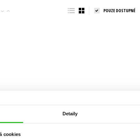
Populárně - naučná pro dospělé
POUZE DOSTUPNÉ
Young adult (SK)
Populárně - naučné pro děti
Zahraniční literatura
Předškoláci
Zdraví a životní styl
Příroda a zahrada
šechny tituly
Detaily
á cookies