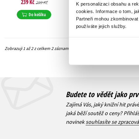
239 Kč
279 Kč
299 Kč
349 Kč
K personalizaci obsahu a re
cookies.
Informace o tom, ja
Do košíku
Do košíku
Partneři mohou zkombinovat t
používáte jejich služby.
Zobrazuji 1 až 2 z celkem 2 záznamů
Předchozí
Budete to vědět jako prv
Zajímá Vás, jaký knižní hit práv
jaká běží soutěž o ceny? Přihl
novinek
souhlasíte se zpracov