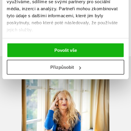
využíváme, sdílíme se svými partnery pro sociální
média, inzerci a analýzy.
Partneři mohou zkombinovat
Vaše hodnocení
tyto údaje s dalšími informacemi, které jim byly
poskytnuty, nebo které poté následovaly, že používáte
Uživatelskou recenzi mohou vkládat pouze registrovaní uživatelé
jejich služby.
Přihlásit
Povolit vše
AUTOR KNIHY
Přizpůsobit