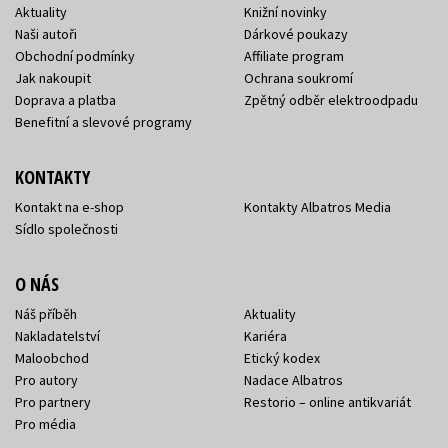
Aktuality
Knižní novinky
Naši autoři
Dárkové poukazy
Obchodní podmínky
Affiliate program
Jak nakoupit
Ochrana soukromí
Doprava a platba
Zpětný odběr elektroodpadu
Benefitní a slevové programy
KONTAKTY
Kontakt na e-shop
Kontakty Albatros Media
Sídlo společnosti
O NÁS
Náš příběh
Aktuality
Nakladatelství
Kariéra
Maloobchod
Etický kodex
Pro autory
Nadace Albatros
Pro partnery
Restorio – online antikvariát
Pro média