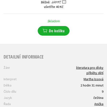
199 Kč
Běžně
ušetříte 40 Kč
Skladem
Do košíku
DETAILNÍ INFORMACE
Žánr
literatura pro dívky
příběhy dětí
Interpret
Martha Issová
Délka
2 hodin 31 minut
Číslo dílu
9
Jazyk
čeština
Řada
Anička