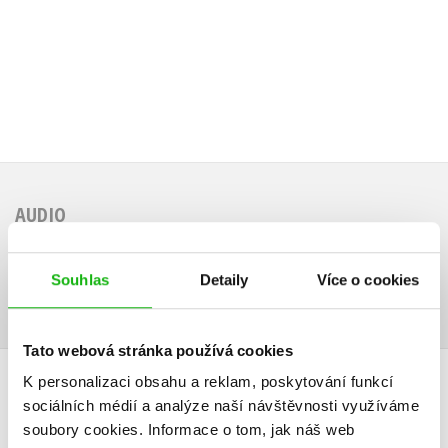
AUDIO
Souhlas
Detaily
Více o cookies
Tato webová stránka používá cookies
K personalizaci obsahu a reklam, poskytování funkcí
HODNOCENÍ ČTENÁŘŮ
sociálních médií a analýze naší návštěvnosti využíváme
soubory cookies.
Informace o tom, jak náš web
V současné době nejsou vytvořena žádná uživatelská hodnocení.