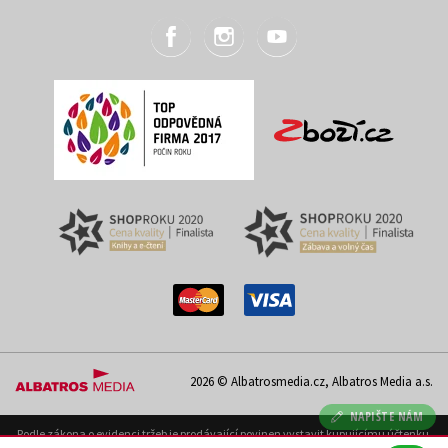
2026 © Albatrosmedia.cz, Albatros Media a.s.
NAPIŠTE NÁM
Podle zákona o evidenci tržeb je prodávající povinen vystavit kupujícímu účtenku.
Zároveň je povinen zaevidovat přijatou tržbu u správce daně on-line; v případě