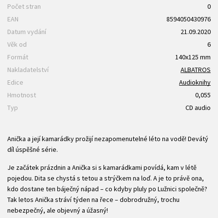
Počet stran
0
EAN
8594050430976
Datum vydání
21.09.2020
Věk od
6
Formát
140x125 mm
Nakladatelství
ALBATROS
Edice
Audioknihy
Hmotnost
0,055
Typ
CD audio
Anička a její kamarádky prožijí nezapomenutelné léto na vodě! Devátý
díl úspěšné série.
Je začátek prázdnin a Anička si s kamarádkami povídá, kam v létě
pojedou. Dita se chystá s tetou a strýčkem na loď. A je to právě ona,
kdo dostane ten báječný nápad – co kdyby pluly po Lužnici společně?
Tak letos Anička stráví týden na řece – dobrodružný, trochu
nebezpečný, ale objevný a úžasný!