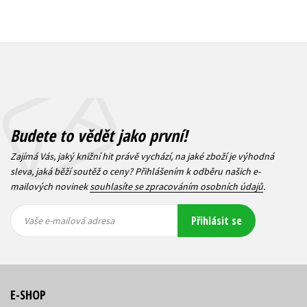
Budete to vědět jako první!
Zajímá Vás, jaký knižní hit právě vychází, na jaké zboží je výhodná
sleva, jaká běží soutěž o ceny? Přihlášením k odběru našich e-
mailových novinek
souhlasíte se zpracováním osobních údajů
.
Vaše e-
Vaše e-
Přihlásit se
mailová
mailová
Vaše e-mailová adresa
adresa
adresa
E-SHOP