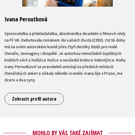
Ivana Peroutková
Spisovatelka a překladatelka, absolventka divadelní a filmové vědy
na FF UK. Debutovala románem
Na vahách života
(1992). Od té doby
má na svém autorském kontě přes čtyři desítky titulů pro malé
čtenáře, teenagery i dospělé. Je autorkou mimořádně úspěšných
knižních sérií o holčičce Aničce a nevšední hrdince Valentýnce. Knihy
Ivany Peroutkové se pravidelně umisťují na předních místech
čtenářských anket a získaly několik ocenění. Ivana žije v Praze, má
dceru a dva syny.
Zobrazit profil autora
MOHLO BY VÁS TAKÉ ZAJÍMAT