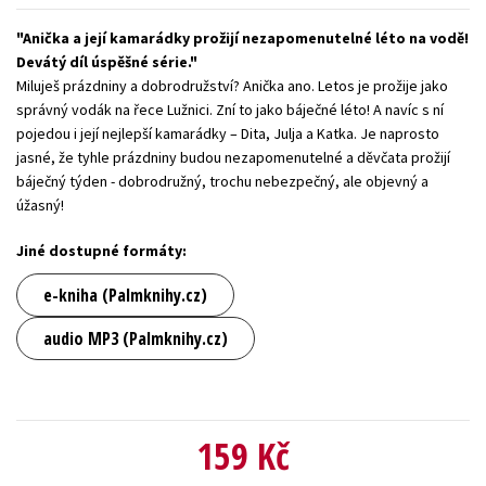
Young adult (SK)
Zahraniční literatura
Zdraví a životní styl
Anička a její kamarádky prožijí nezapomenutelné léto na vodě!
Devátý díl úspěšné série.
Všechny tituly
Miluješ prázdniny a dobrodružství? Anička ano. Letos je prožije jako
správný vodák na řece Lužnici. Zní to jako báječné léto! A navíc s ní
pojedou i její nejlepší kamarádky – Dita, Julja a Katka. Je naprosto
jasné, že tyhle prázdniny budou nezapomenutelné a děvčata prožijí
báječný týden - dobrodružný, trochu nebezpečný, ale objevný a
úžasný!
Jiné dostupné formáty:
e-kniha (Palmknihy.cz)
audio MP3 (Palmknihy.cz)
159 Kč