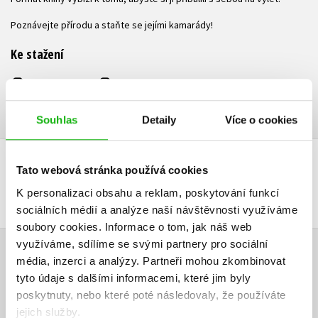
Poznávejte přírodu a staňte se jejími kamarády!
Ke stažení
Obsah.pdf
Ukázka.pdf
PDF
PDF
Souhlas
Detaily
Více o cookies
Tato webová stránka používá cookies
DALŠÍ TITULY Z ŘADY "PŘÍRODĚ NA STOPĚ"
K personalizaci obsahu a reklam, poskytování funkcí
sociálních médií a analýze naší návštěvnosti využíváme
soubory cookies.
Informace o tom, jak náš web
využíváme, sdílíme se svými partnery pro sociální
média, inzerci a analýzy.
Partneři mohou zkombinovat
HODNOCENÍ ČTENÁŘŮ
tyto údaje s dalšími informacemi, které jim byly
poskytnuty, nebo které poté následovaly, že používáte
V současné době nejsou vytvořena žádná uživatelská hodnocení.
jejich služby.