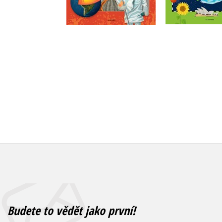
Do košíku
Do košík
279 Kč
349 Kč
295 Kč
3
Budete to vědět jako první!