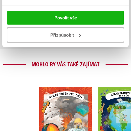
Vaše hodnocení
Uživatelskou recenzi mohou vkládat pouze registrovaní uživatelé
Povolit vše
Přihlásit
Přizpůsobit
MOHLO BY VÁS TAKÉ ZAJÍMAT
Atlas plan
Atlas sopek
Oldřich R
Pavel Gabzdyl