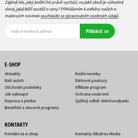
Zajímá Vás, jaký knižní hit právě vychází, na jaké zboží je výhodná
sleva, jaká běží soutěž o ceny? Přihlášením k odběru našich e-
mailových novinek
souhlasíte se zpracováním osobních údajů
.
Vaše e-
Vaše e-
Přihlásit se
mailová
mailová
Vaše e-mailová adresa
adresa
adresa
E-SHOP
Aktuality
Knižní novinky
Naši autoři
Dárkové poukazy
Obchodní podmínky
Affiliate program
Jak nakoupit
Ochrana soukromí
Doprava a platba
Zpětný odběr elektroodpadu
Benefitní a slevové programy
KONTAKTY
Kontakt na e-shop
Kontakty Albatros Media