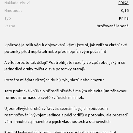
Nakladatelství
EDIKA
Hmotnost
0,16
Typ
Kniha
Vazba
brožovaná lepená
V přírodě je tolik věcí k objevování! Všimli jste si, jak zvířata chrání své
potomky před nepřáteli nebo před nepříznivým počasím?
A víte, proč to tak dělají? Postřehli jste rozdíly ve způsobu, jakým se
jednotlivé druhy zvířat o své potomky starají?
Poznáte mláďata různých druhů ryb, plazů nebo hmyzu?
Tato praktická knížka o přírodě předává malým objevitelům zábavnou
formou informace o světě zvířecích miminek.
U jednotlivých druhů zvířat vás seznámí s jejich způsobem
rozmnožování, vývojem jedince a péčí rodičů o potomky, ale prozradí
vám i mnoho zajímavého o jejich vlastnostech a stanovištích.
Formát knihy vybízí k tomu, abyste si ji přibalili s sebou na výlet.