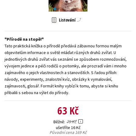
Young adult (SK)
Zahraniční literatura
Zdraví a životní styl
Listování
Všechny tituly
Přírodě na stopě!
Tato praktická knížka o přírodě předává zábavnou formou malým
objevitelům informace o světě mláďat různých druhů zvířat. U
jednotlivých druhů zvířat vás seznámí se způsobem rozmnožování,
vývojem jedince a péči rodičů o potomky, ale prozradí vám i mnoho
zajímavého o jejich vlastnostech a stanovištích. S řadou příloh:
návody, experimenty, znalostní kvíz, obrázky k vymalování,
zajímavosti, glosář. Formát knihy vybízí k tomu, abyste si knihu
přibalili s sebou na výlet do přírody.
63 Kč
79 Kč
Běžně
ušetříte 16 Kč
Původní cena
169 Kč