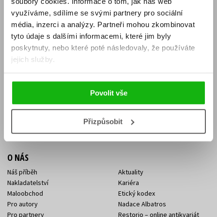
soubory cookies.
Informace o tom, jak náš web
E-SHOP
využíváme, sdílíme se svými partnery pro sociální
média, inzerci a analýzy.
Partneři mohou zkombinovat
Aktuality
Knižní novinky
tyto údaje s dalšími informacemi, které jim byly
Naši autoři
Dárkové poukazy
Obchodní podmínky
Affiliate program
poskytnuty, nebo které poté následovaly, že používáte
Jak nakoupit
Ochrana soukromí
jejich služby.
Doprava a platba
Zpětný odběr elektroodpadu
Benefitní a slevové programy
Povolit vše
KONTAKTY
Kontakt na e-shop
Kontakty Albatros Media
Přizpůsobit
Sídlo společnosti
O NÁS
Náš příběh
Aktuality
Nakladatelství
Kariéra
Maloobchod
Etický kodex
Pro autory
Nadace Albatros
Pro partnery
Restorio – online antikvariát