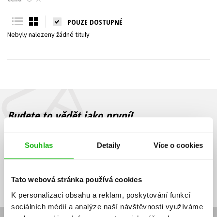
Young adult (SK)
Zahraniční literatura
Zdraví a životní styl
POUZE DOSTUPNÉ
Nebyly nalezeny žádné tituly
Všechny tituly
Budete to vědět jako první!
Zajímá Vás, jaký knižní hit právě vychází, na jaké zboží je výhodná
sleva, jaká běží soutěž o ceny? Přihlášením k odběru našich e-
Souhlas
Detaily
Více o cookies
mailových novinek
souhlasíte se zpracováním osobních údajů
.
Vaše e-
Vaše e-
Přihlásit se
mailová
mailová
Vaše e-mailová adresa
Tato webová stránka používá cookies
adresa
adresa
K personalizaci obsahu a reklam, poskytování funkcí
sociálních médií a analýze naší návštěvnosti využíváme