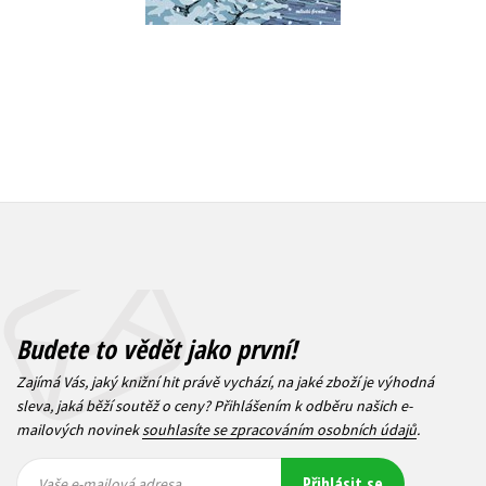
Budete to vědět jako první!
Zajímá Vás, jaký knižní hit právě vychází, na jaké zboží je výhodná
sleva, jaká běží soutěž o ceny? Přihlášením k odběru našich e-
mailových novinek
souhlasíte se zpracováním osobních údajů
.
Vaše e-
Vaše e-
Přihlásit se
mailová
mailová
Vaše e-mailová adresa