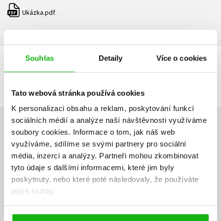
Ukázka.pdf
PDF
Souhlas
Detaily
Více o cookies
DALŠÍ TITULY Z ŘADY "KAINOVSKÁ TRILOGIE"
Tato webová stránka používá cookies
K personalizaci obsahu a reklam, poskytování funkcí
sociálních médií a analýze naší návštěvnosti využíváme
HODNOCENÍ ČTENÁŘŮ
soubory cookies.
Informace o tom, jak náš web
využíváme, sdílíme se svými partnery pro sociální
V současné době nejsou vytvořena žádná uživatelská hodnocení.
média, inzerci a analýzy.
Partneři mohou zkombinovat
tyto údaje s dalšími informacemi, které jim byly
poskytnuty, nebo které poté následovaly, že používáte
Vaše hodnocení
jejich služby.
Uživatelskou recenzi mohou vkládat pouze registrovaní uživatelé