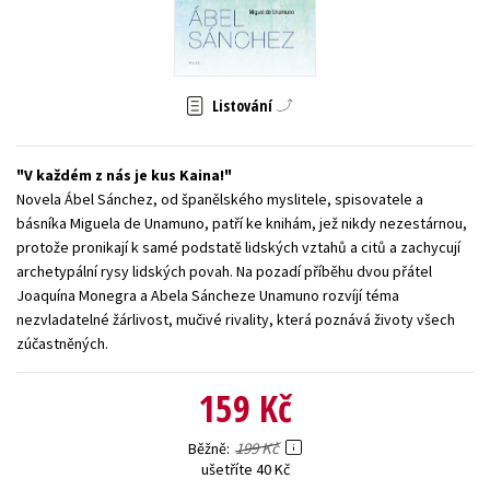
Young adult (SK)
Zahraniční literatura
Zdraví a životní styl
Všechny tituly
Listování
V každém z nás je kus Kaina!
Novela Ábel Sánchez, od španělského myslitele, spisovatele a
básníka Miguela de Unamuno, patří ke knihám, jež nikdy nezestárnou,
protože pronikají k samé podstatě lidských vztahů a citů a zachycují
archetypální rysy lidských povah. Na pozadí příběhu dvou přátel
Joaquína Monegra a Abela Sáncheze Unamuno rozvíjí téma
nezvladatelné žárlivost, mučivé rivality, která poznává životy všech
zúčastněných.
159 Kč
199 Kč
Běžně
ušetříte 40 Kč