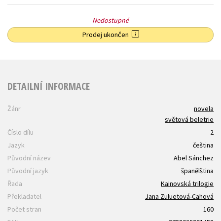
Nedostupné
Prodej ukončen
DETAILNÍ INFORMACE
Žánr
novela
světová beletrie
Číslo dílu
2
Jazyk
čeština
Původní název
Abel Sánchez
Původní jazyk
španělština
Řada
Kainovská trilogie
Překladatel
Jana Zuluetová-Cahová
Počet stran
160