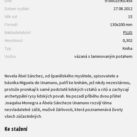
EAN
9788025901458
Datum vydání
27.08.2012
Věk od
15
Formát
130x200 mm
Nakladatelství
PLUS
Hmotnost
0,302
Typ
Kniha
Vazba
vázaná s laminovaným potahem
Novela Ábel Sánchez, od španělského myslitele, spisovatele a
básníka Miguela de Unamuno, patří ke knihám, jež nikdy nezestárnou,
protože pronikají k samé podstatě lidských vztahů a citů a zachycují
archetypální rysy lidských povah. Na pozadí příběhu dvou přátel
Joaquína Monegra a Ábela Sáncheze Unamuno rozvíjí téma
nezvladatelné zášti, mučivé žárlivosti, která poznamenává životy
všech zúčastněných.
Ke stažení