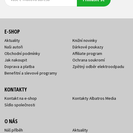
adresa
adresa
E-SHOP
Aktuality
Knižní novinky
Naši autoři
Dárkové poukazy
Obchodní podmínky
Affiliate program
Jak nakoupit
Ochrana soukromí
Doprava a platba
Zpětný odběr elektroodpadu
Benefitní a slevové programy
KONTAKTY
Kontakt na e-shop
Kontakty Albatros Media
Sídlo společnosti
O NÁS
Náš příběh
Aktuality