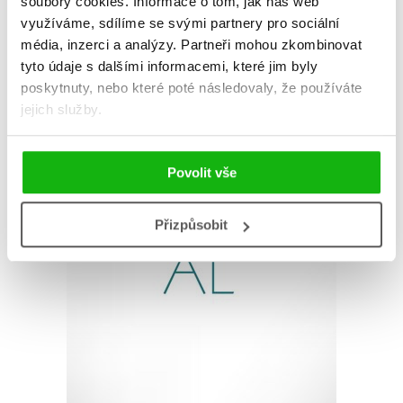
AUTOR KNIHY
soubory cookies.
Informace o tom, jak náš web
využíváme, sdílíme se svými partnery pro sociální
média, inzerci a analýzy.
Partneři mohou zkombinovat
tyto údaje s dalšími informacemi, které jim byly
poskytnuty, nebo které poté následovaly, že používáte
jejich služby.
Povolit vše
Přizpůsobit