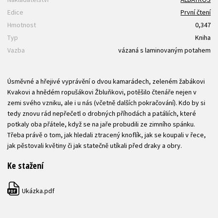
Edice
První čtení
Hmotnost
0,347
Typ
Kniha
Vazba
vázaná s laminovaným potahem
Úsměvné a hřejivé vyprávění o dvou kamarádech, zeleném žabákovi
Kvakovi a hnědém ropušákovi Žbluňkovi, potěšilo čtenáře nejen v
zemi svého vzniku, ale i u nás (včetně dalších pokračování). Kdo by si
tedy znovu rád nepřečetl o drobných příhodách a patáliích, které
potkaly oba přátele, když se na jaře probudili ze zimního spánku.
Třeba právě o tom, jak hledali ztracený knoflík, jak se koupali v řece,
jak pěstovali květiny či jak statečně utíkali před draky a obry.
Ke stažení
Ukázka.pdf
PDF