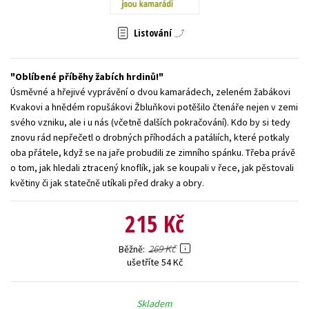
Young adult (SK)
Zahraniční literatura
Zdraví a životní styl
Listování
Všechny tituly
Oblíbené příběhy žabích hrdinů!
Úsměvné a hřejivé vyprávění o dvou kamarádech, zeleném žabákovi
Kvakovi a hnědém ropušákovi Žbluňkovi potěšilo čtenáře nejen v zemi
svého vzniku, ale i u nás (včetně dalších pokračování). Kdo by si tedy
znovu rád nepřečetl o drobných příhodách a patáliích, které potkaly
oba přátele, když se na jaře probudili ze zimního spánku. Třeba právě
o tom, jak hledali ztracený knoflík, jak se koupali v řece, jak pěstovali
květiny či jak statečně utíkali před draky a obry.
215 Kč
269 Kč
Běžně
ušetříte 54 Kč
Skladem