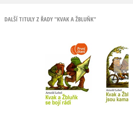
DALŠÍ TITULY Z ŘADY "KVAK A ŽBLUŇK"
Kvak a Žbluňk se
Kvak a Žbl
bojí rádi
kamar
Arnold Lobel
Arnold L
Do košíku
Do košík
183 Kč
183 Kč
229 Kč
2