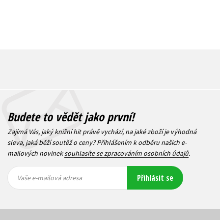
Budete to vědět jako první!
Zajímá Vás, jaký knižní hit právě vychází, na jaké zboží je výhodná
sleva, jaká běží soutěž o ceny? Přihlášením k odběru našich e-
mailových novinek
souhlasíte se zpracováním osobních údajů
.
Vaše e-
Vaše e-
Přihlásit se
mailová
mailová
Vaše e-mailová adresa
adresa
adresa