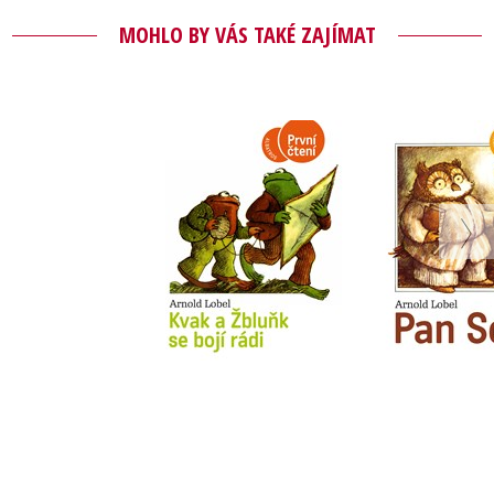
MOHLO BY VÁS TAKÉ ZAJÍMAT
Kvak a Žbluňk se
Pan S
bojí rádi
Arnold L
Arnold Lobel
Do košík
Do košíku
183 Kč
2
183 Kč
229 Kč