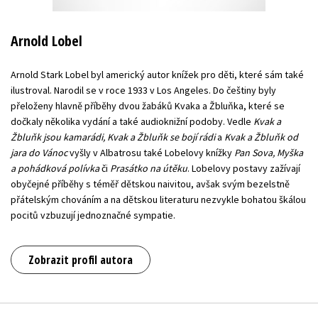
Arnold Lobel
Arnold Stark Lobel byl americký autor knížek pro děti, které sám také
ilustroval. Narodil se v roce 1933 v Los Angeles. Do češtiny byly
přeloženy hlavně příběhy dvou žabáků Kvaka a Žbluňka, které se
dočkaly několika vydání a také audioknižní podoby. Vedle
Kvak a
Žbluňk jsou kamarádi, Kvak a Žbluňk se bojí rádi
a
Kvak a Žbluňk od
jara do Vánoc
vyšly v Albatrosu také Lobelovy knížky
Pan Sova, Myška
a pohádková polívka
či
Prasátko na útěku
. Lobelovy postavy zažívají
obyčejné příběhy s téměř dětskou naivitou, avšak svým bezelstně
přátelským chováním a na dětskou literaturu nezvykle bohatou škálou
pocitů vzbuzují jednoznačné sympatie.
Zobrazit profil autora