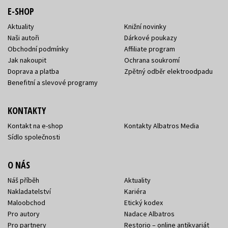
E-SHOP
Aktuality
Knižní novinky
Naši autoři
Dárkové poukazy
Obchodní podmínky
Affiliate program
Jak nakoupit
Ochrana soukromí
Doprava a platba
Zpětný odběr elektroodpadu
Benefitní a slevové programy
KONTAKTY
Kontakt na e-shop
Kontakty Albatros Media
Sídlo společnosti
O NÁS
Náš příběh
Aktuality
Nakladatelství
Kariéra
Maloobchod
Etický kodex
Pro autory
Nadace Albatros
Pro partnery
Restorio – online antikvariát