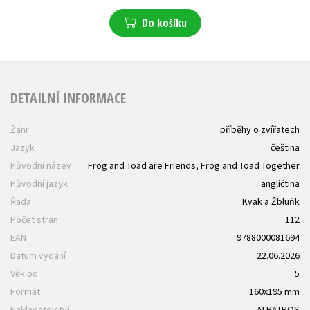
Do košíku
DETAILNÍ INFORMACE
Žánr
příběhy o zvířatech
Jazyk
čeština
Původní název
Frog and Toad are Friends, Frog and Toad Together
Původní jazyk
angličtina
Řada
Kvak a Žbluňk
Počet stran
112
EAN
9788000081694
Datum vydání
22.06.2026
Věk od
5
Formát
160x195 mm
Nakladatelství
ALBATROS