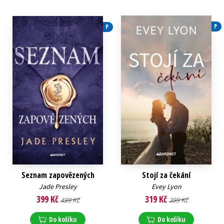
P
P
Seznam zapovězených
Stojí za čekání
Jade Presley
Evey Lyon
399 Kč
319 Kč
499 Kč
399 Kč
Do košíku
Do košíku