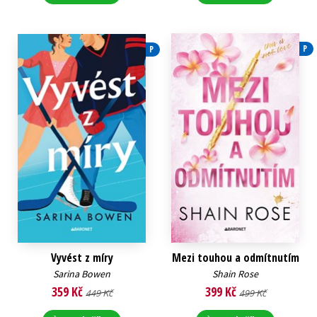
P
P
Vyvést z míry
Mezi touhou a odmítnutím
Sarina Bowen
Shain Rose
359 Kč
399 Kč
449 Kč
499 Kč