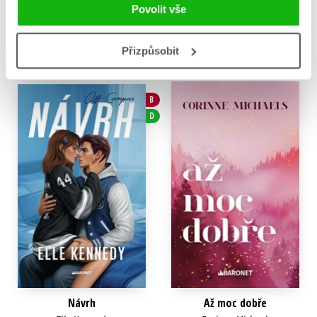
359 Kč
449 Kč
Povolit vše
319 Kč
399 Kč
Do košíku
Do košíku
Přizpůsobit
B
D
Návrh
Až moc dobře