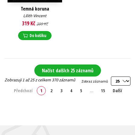
Temná koruna
Lilith Vincent
319 Kč
399 Kč
Do košíku
Načíst dalších 25 záznamů
Zobrazuji 1 až 25 z celkem 370 záznamů
Zobraz záznamů
Předchozí
1
2
3
4
5
…
15
Další