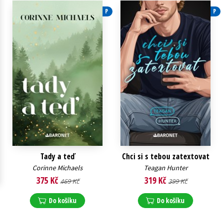
P
P
Young adult (SK)
Zahraniční literatura
Zdraví a životní styl
Všechny tituly
Tady a teď
Chci si s tebou zatextovat
Corinne Michaels
Teagan Hunter
375 Kč
319 Kč
469 Kč
399 Kč
Do košíku
Do košíku