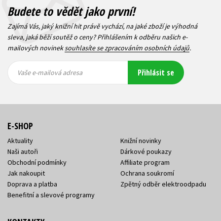
Budete to vědět jako první!
Zajímá Vás, jaký knižní hit právě vychází, na jaké zboží je výhodná
sleva, jaká běží soutěž o ceny? Přihlášením k odběru našich e-
mailových novinek
souhlasíte se zpracováním osobních údajů
.
Vaše e-
Vaše e-
Přihlásit se
mailová
mailová
Vaše e-mailová adresa
adresa
adresa
E-SHOP
Aktuality
Knižní novinky
Naši autoři
Dárkové poukazy
Obchodní podmínky
Affiliate program
Jak nakoupit
Ochrana soukromí
Doprava a platba
Zpětný odběr elektroodpadu
Benefitní a slevové programy