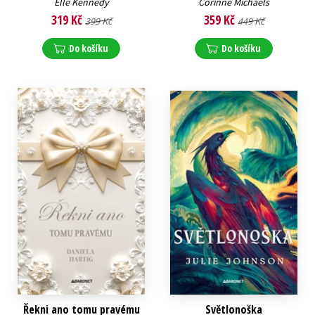
Elle Kennedy
Corinne Michaels
319 Kč
359 Kč
399 Kč
449 Kč
Do košíku
Do košíku
Řekni ano tomu pravému
Světlonoška