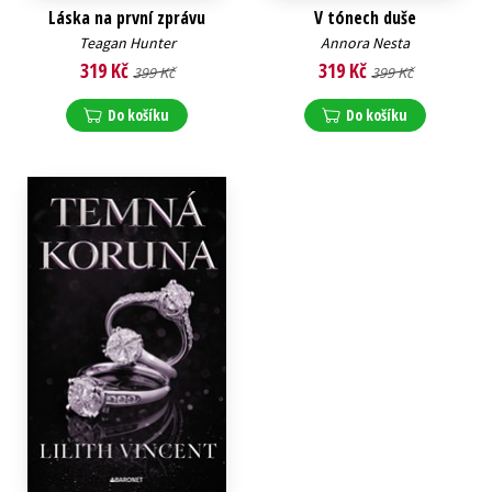
Láska na první zprávu
V tónech duše
Teagan Hunter
Annora Nesta
319 Kč
319 Kč
399 Kč
399 Kč
Do košíku
Do košíku