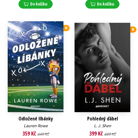
Do košíku
Do košíku
N
N
Odložené líbánky
Pohledný ďábel
Lauren Rowe
L. J. Shen
359 Kč
399 Kč
449 Kč
499 Kč