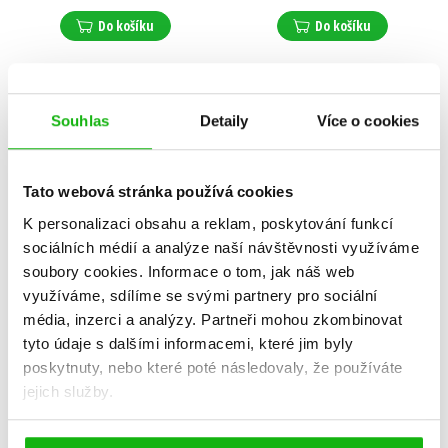
Do košíku
Do košíku
N
Souhlas
Detaily
Více o cookies
Tato webová stránka používá cookies
K personalizaci obsahu a reklam, poskytování funkcí
sociálních médií a analýze naší návštěvnosti využíváme
soubory cookies.
Informace o tom, jak náš web
využíváme, sdílíme se svými partnery pro sociální
média, inzerci a analýzy.
Partneři mohou zkombinovat
tyto údaje s dalšími informacemi, které jim byly
poskytnuty, nebo které poté následovaly, že používáte
jejich služby.
Pokřivené duše
Zamilovaný kluk
Elena Lawson
Rebecca Yarros
,
Jay Crownover