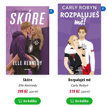
P
P
Skóre
Rozpaluješ mě
Elle Kennedy
Carly Robyn
399 Kč
319 Kč
499 Kč
399 Kč
Do košíku
Do košíku