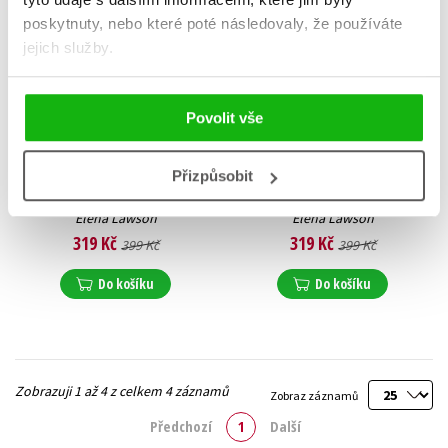
poskytnuty, nebo které poté následovaly, že používáte
jejich služby.
Povolit vše
Přizpůsobit
Nekalé zkoušky
Podlé Vrány
Elena Lawson
Elena Lawson
319 Kč
319 Kč
399 Kč
399 Kč
Do košíku
Do košíku
Zobrazuji 1 až 4 z celkem 4 záznamů
Zobraz záznamů
Předchozí
1
Další