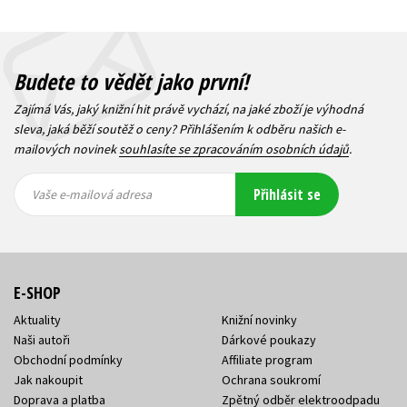
Budete to vědět jako první!
Zajímá Vás, jaký knižní hit právě vychází, na jaké zboží je výhodná
sleva, jaká běží soutěž o ceny? Přihlášením k odběru našich e-
mailových novinek
souhlasíte se zpracováním osobních údajů
.
Vaše e-
Vaše e-
Přihlásit se
mailová
mailová
Vaše e-mailová adresa
adresa
adresa
E-SHOP
Aktuality
Knižní novinky
Naši autoři
Dárkové poukazy
Obchodní podmínky
Affiliate program
Jak nakoupit
Ochrana soukromí
Doprava a platba
Zpětný odběr elektroodpadu