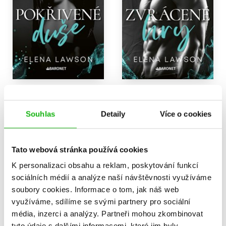
Pokřivené duše
Zvrácené hry
Elena Lawson
Elena Lawson
359 Kč
319 Kč
Souhlas
Detaily
Více o cookies
449 Kč
399 Kč
Do košíku
Do košíku
Tato webová stránka používá cookies
K personalizaci obsahu a reklam, poskytování funkcí
sociálních médií a analýze naší návštěvnosti využíváme
soubory cookies.
Informace o tom, jak náš web
využíváme, sdílíme se svými partnery pro sociální
média, inzerci a analýzy.
Partneři mohou zkombinovat
tyto údaje s dalšími informacemi, které jim byly