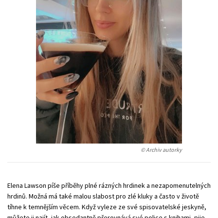
Young adult (SK)
Zahraniční literatura
Zdraví a životní styl
Všechny tituly
© Archiv autorky
Elena Lawson píše příběhy plné rázných hrdinek a nezapomenutelných
hrdinů. Možná má také malou slabost pro zlé kluky a často v životě
tíhne k temnějším věcem. Když vyleze ze své spisovatelské jeskyně,
můžete ji najít, jak obsedantně přerovnává své police s knihami, pije