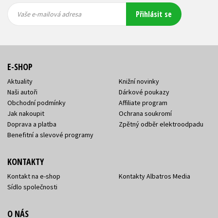
Vaše e-
Vaše e-
Přihlásit se
mailová
mailová
Vaše e-mailová adresa
adresa
adresa
E-SHOP
Aktuality
Knižní novinky
Naši autoři
Dárkové poukazy
Obchodní podmínky
Affiliate program
Jak nakoupit
Ochrana soukromí
Doprava a platba
Zpětný odběr elektroodpadu
Benefitní a slevové programy
KONTAKTY
Kontakt na e-shop
Kontakty Albatros Media
Sídlo společnosti
O NÁS