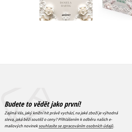
319 Kč
415 Kč
399 Kč
5
Budete to vědět jako první!
Zajímá Vás, jaký knižní hit právě vychází, na jaké zboží je výhodná
sleva, jaká běží soutěž o ceny? Přihlášením k odběru našich e-
mailových novinek
souhlasíte se zpracováním osobních údajů
.