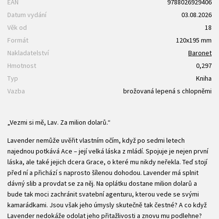
EAN
9788026929406
Datum vydání
03.08.2026
Věk od
18
Formát
120x195 mm
Nakladatelství
Baronet
Hmotnost
0,297
Typ
Kniha
Vazba
brožovaná lepená s chlopněmi
„Vezmi si mě, Lav. Za milion dolarů.“
Lavender nemůže uvěřit vlastním očím, když po sedmi letech
najednou potkává Ace – její velká láska z mládí. Spojuje je nejen první
láska, ale také jejich dcera Grace, o které mu nikdy neřekla. Teď stojí
před ní a přichází s naprosto šílenou dohodou. Lavender má splnit
dávný slib a provdat se za něj. Na oplátku dostane milion dolarů a
bude tak moci zachránit svatební agenturu, kterou vede se svými
kamarádkami. Jsou však jeho úmysly skutečně tak čestné? A co když
Lavender nedokáže odolat jeho přitažlivosti a znovu mu podlehne?