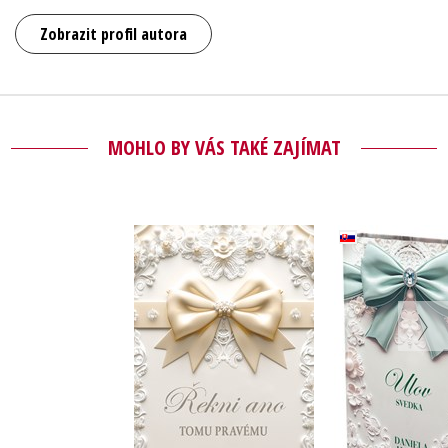
Zobrazit profil autora
MOHLO BY VÁS TAKÉ ZAJÍMAT
Řekni ano tomu
Ulov sv
pravému
(sloven
Daniela Hartig
Daniela H
Do košíku
Do košík