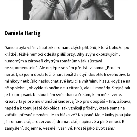
Daniela Hartig
Daniela byla vášnivá autorka romantických příběhů, která bohužel po
krátké, těžké nemoci odešla příliš brzy. Díky svým okouzlujícím,
humorným a zároveň chytrým románům však zůstává
nezapomenutelná. Ale nejlépe se vám představí sama: „Prosím
nerušit, už jsem dostatečně narušená! Za čtyři desetiletí svého života
mi nikdy neublížilo naslouchat své intuici a vnitřnímu hlasu. Když se na
ně spolehnu, obvykle skončím ne u citronů, ale u limonády. Stejně tak
je to i při psaní. Naslouchám své intuici a čekám, kam mě zavede.
Kreativita je pro mě ultimátní kindervajíčko pro dospělé – hra, zábava,
napětí a k tomu ještě čokoláda. Tak vznikají příběhy, které sama na
začátku přesně neznám. Je to bláznivé? No jasně. Moje knihy jsou jako
já: romantické, srdcervoucí, dramatické, napínavé a plné emocí. K
zamyšlení, dojemné, veselé i vášnivé. Prostě jako život sám.“