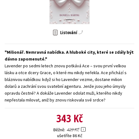
Young adult (SK)
Zahraniční literatura
Zdraví a životní styl
Všechny tituly
Listování
Milionář. Nemravná nabídka. A hluboké city, které se zdály být
dávno zapomenuté.
Lavender po sedmi letech znovu potkává Ace – svou první velkou
lásku a otce dcery Grace, o které mu nikdy neřekla. Ace přichází s
bláznivou nabídkou: když si ho Lavender vezme, dostane milion
dolarů a zachrání svou svatební agenturu. Jenže jsou jeho úmysly
opravdu čestné? A dokáže Lavender odolat muži, kterého nikdy
nepřestala milovat, aniž by znovu riskovala své srdce?
343 Kč
429 Kč
Běžně
ušetříte 86 Kč