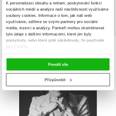
K personalizaci obsahu a reklam, poskytování funkcí
Uživatelskou recenzi mohou vkládat pouze registrovaní uživatelé
sociálních médií a analýze naší návštěvnosti využíváme
soubory cookies.
Informace o tom, jak náš web
Přihlásit
využíváme, sdílíme se svými partnery pro sociální
média, inzerci a analýzy.
Partneři mohou zkombinovat
tyto údaje s dalšími informacemi, které jim byly
poskytnuty, nebo které poté následovaly, že používáte
AUTOR KNIHY
jejich služby.
Povolit vše
Přizpůsobit