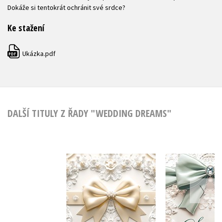
Dokáže si tentokrát ochránit své srdce?
Ke stažení
Ukázka.pdf
PDF
DALŠÍ TITULY Z ŘADY "WEDDING DREAMS"
Řekni ano tomu
Svědkyně n
pravému
Daniela H
Daniela Hartig