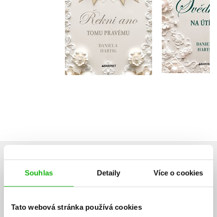
Do košík
Do košíku
319 Kč
3
319 Kč
399 Kč
HODNOCENÍ ČTENÁŘŮ
Souhlas
Detaily
Více o cookies
V současné době nejsou vytvořena žádná uživatelská hodnocení.
Tato webová stránka používá cookies
Vaše hodnocení