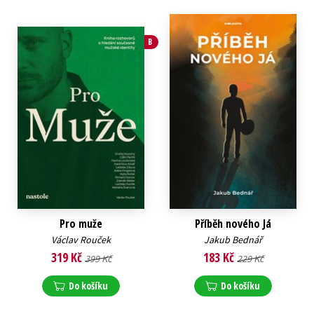
B
Pro muže
Příběh nového Já
Václav Rouček
Jakub Bednář
319 Kč
183 Kč
399 Kč
229 Kč
Do košíku
Do košíku