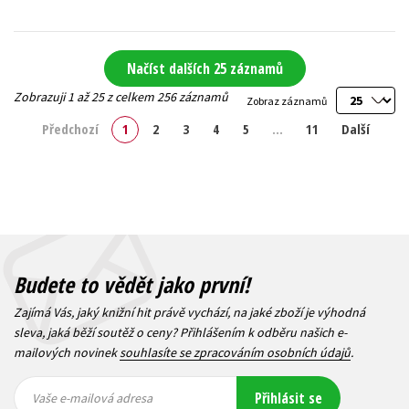
Načíst dalších 25 záznamů
Zobrazuji 1 až 25 z celkem 256 záznamů
Zobraz záznamů
Předchozí
1
2
3
4
5
…
11
Další
Budete to vědět jako první!
Zajímá Vás, jaký knižní hit právě vychází, na jaké zboží je výhodná
sleva, jaká běží soutěž o ceny? Přihlášením k odběru našich e-
mailových novinek
souhlasíte se zpracováním osobních údajů
.
Vaše e-
Vaše e-
Přihlásit se
mailová
mailová
Vaše e-mailová adresa