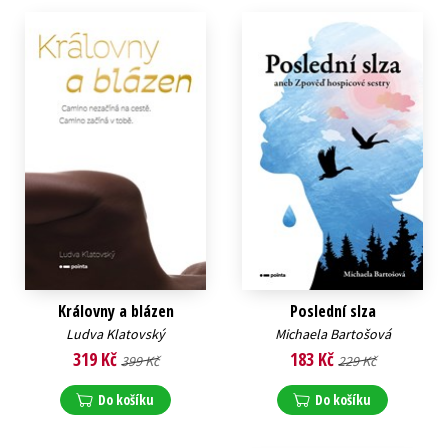
Královny a blázen
Poslední slza
Ludva Klatovský
Michaela Bartošová
319 Kč
183 Kč
399 Kč
229 Kč
Do košíku
Do košíku