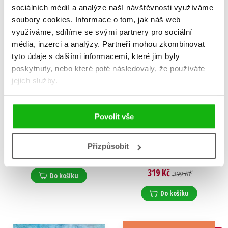
sociálních médií a analýze naší návštěvnosti využíváme
soubory cookies.
Informace o tom, jak náš web
využíváme, sdílíme se svými partnery pro sociální
média, inzerci a analýzy.
Partneři mohou zkombinovat
tyto údaje s dalšími informacemi, které jim byly
poskytnuty, nebo které poté následovaly, že používáte
jejich služby.
Povolit vše
Kanapky
Ponoř se do své
budoucnosti
Kristina Sarisová
Přizpůsobit
Monika Majvaldová
,
295 Kč
369 Kč
Simona Martínková Racková
319 Kč
399 Kč
Do košíku
Do košíku