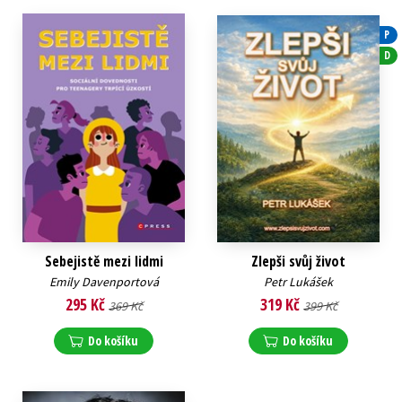
P
D
Sebejistě mezi lidmi
Zlepši svůj život
Emily Davenportová
Petr Lukášek
295 Kč
319 Kč
369 Kč
399 Kč
Do košíku
Do košíku