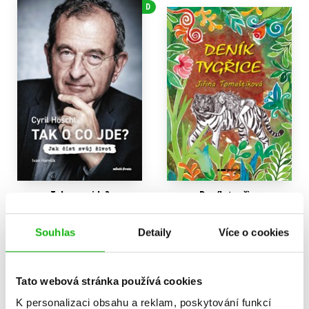
D
Tak o co jde?
Deník tygřice
Cyril Höschl
,
Ivan Hamšík
Jiřina Tomaštíková
359 Kč
223 Kč
449 Kč
279 Kč
Souhlas
Detaily
Více o cookies
Do košíku
Do košíku
Tato webová stránka používá cookies
K personalizaci obsahu a reklam, poskytování funkcí