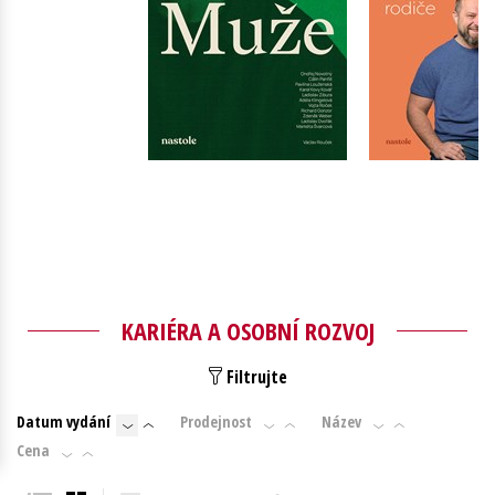
Young adult (SK)
Zahraniční literatura
Zdraví a životní styl
Všechny tituly
Do košíku
Do košík
319 Kč
399 Kč
343 Kč
4
KARIÉRA A OSOBNÍ ROZVOJ
Filtrujte
Datum vydání
Prodejnost
Název
Cena