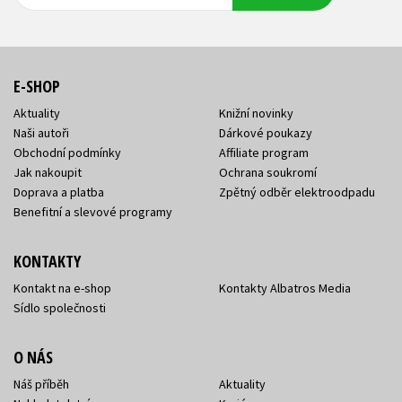
adresa
adresa
E-SHOP
Aktuality
Knižní novinky
Naši autoři
Dárkové poukazy
Obchodní podmínky
Affiliate program
Jak nakoupit
Ochrana soukromí
Doprava a platba
Zpětný odběr elektroodpadu
Benefitní a slevové programy
KONTAKTY
Kontakt na e-shop
Kontakty Albatros Media
Sídlo společnosti
O NÁS
Náš příběh
Aktuality