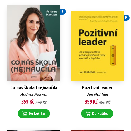
P
P
Co nás škola (ne)naučila
Pozitivní leader
Andrea Nguyen
Jan Mühlfeit
359 Kč
399 Kč
449 Kč
499 Kč
Do košíku
Do košíku