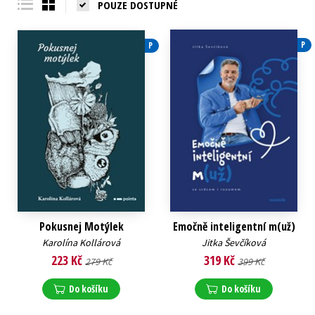
POUZE DOSTUPNÉ
P
P
Pokusnej Motýlek
Emočně inteligentní m(už)
Karolína Kollárová
Jitka Ševčíková
223 Kč
319 Kč
279 Kč
399 Kč
Do košíku
Do košíku