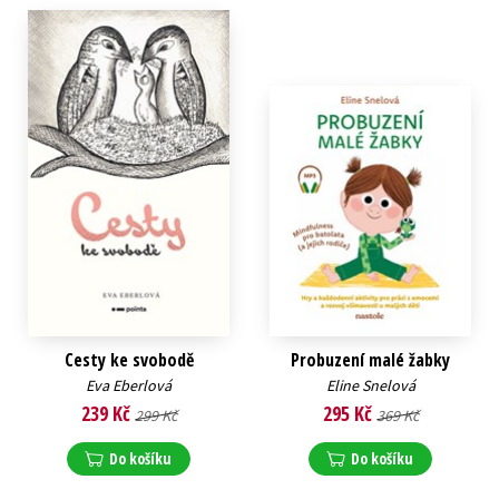
Cesty ke svobodě
Probuzení malé žabky
Eva Eberlová
Eline Snelová
239 Kč
295 Kč
299 Kč
369 Kč
Do košíku
Do košíku