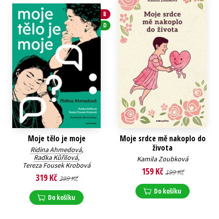
B
D
Moje tělo je moje
Moje srdce mě nakoplo do
života
Ridina Ahmedová
,
Radka Kůřilová
,
Kamila Zoubková
Tereza Fousek Krobová
159 Kč
199 Kč
319 Kč
399 Kč
Do košíku
Do košíku