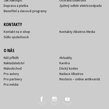
Jak nakoupit
Ochrana soukromí
Doprava a platba
Zpětný odběr elektroodpadu
Benefitní a slevové programy
KONTAKTY
Kontakt na e-shop
Kontakty Albatros Media
Sídlo společnosti
O NÁS
Náš příběh
Aktuality
Nakladatelství
Kariéra
Maloobchod
Etický kodex
Pro autory
Nadace Albatros
Pro partnery
Restorio – online antikvariát
Pro média