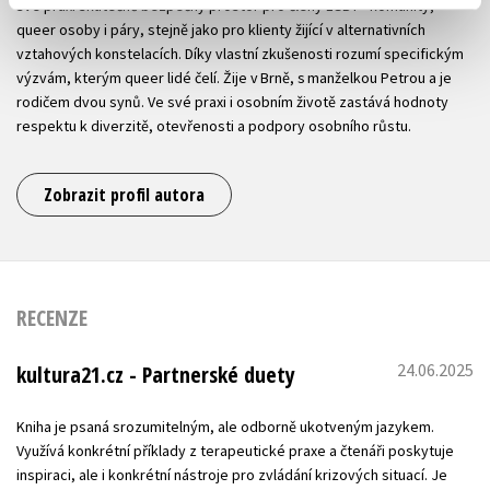
své praxi skutečně bezpečný prostor pro členy LGBT+ komunity,
queer osoby i páry, stejně jako pro klienty žijící v alternativních
vztahových konstelacích. Díky vlastní zkušenosti rozumí specifickým
výzvám, kterým queer lidé čelí. Žije v Brně, s manželkou Petrou a je
rodičem dvou synů. Ve své praxi i osobním životě zastává hodnoty
respektu k diverzitě, otevřenosti a podpory osobního růstu.
Zobrazit profil autora
RECENZE
24.06.2025
kultura21.cz - Partnerské duety
Kniha je psaná srozumitelným, ale odborně ukotveným jazykem.
Využívá konkrétní příklady z terapeutické praxe a čtenáři poskytuje
inspiraci, ale i konkrétní nástroje pro zvládání krizových situací. Je