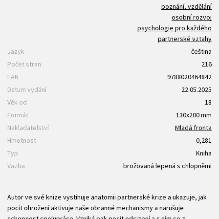
poznání, vzdělání
osobní rozvoj
psychologie pro každého
partnerské vztahy
Jazyk
čeština
Počet stran
216
EAN
9788020464842
Datum vydání
22.05.2025
Věk od
18
Formát
130x200 mm
Nakladatelství
Mladá fronta
Hmotnost
0,281
Typ
Kniha
Vazba
brožovaná lepená s chlopněmi
Autor ve své knize vystihuje anatomii partnerské krize a ukazuje, jak
pocit ohrožení aktivuje naše obranné mechanismy a narušuje
schopnost spolupráce. Vzniká pak pocit odcizení a s ním se z