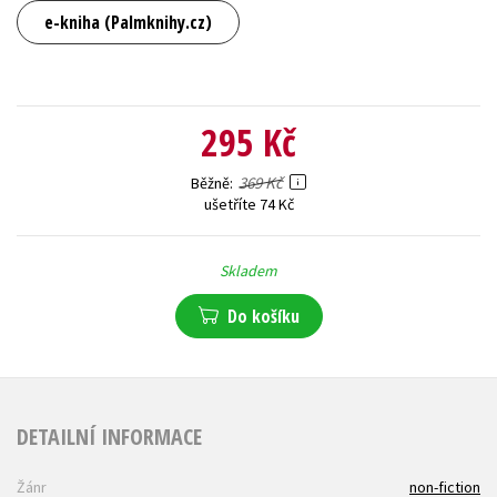
e-kniha (Palmknihy.cz)
295 Kč
369 Kč
Běžně
ušetříte 74 Kč
Skladem
Do košíku
DETAILNÍ INFORMACE
Žánr
non-fiction