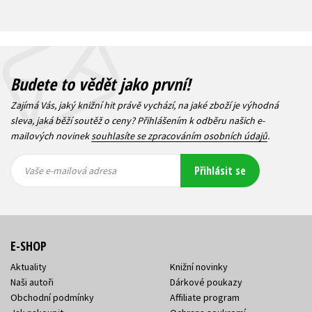
Budete to vědět jako první!
Zajímá Vás, jaký knižní hit právě vychází, na jaké zboží je výhodná
sleva, jaká běží soutěž o ceny? Přihlášením k odběru našich e-
mailových novinek
souhlasíte se zpracováním osobních údajů
.
Vaše e-
Vaše e-
Přihlásit se
mailová
mailová
Vaše e-mailová adresa
adresa
adresa
E-SHOP
Aktuality
Knižní novinky
Naši autoři
Dárkové poukazy
Obchodní podmínky
Affiliate program