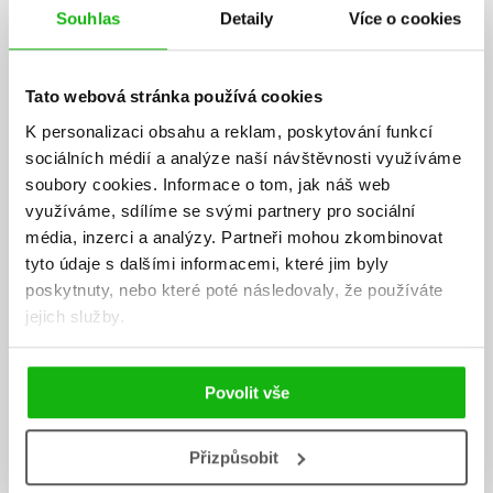
Souhlas
Detaily
Více o cookies
Tato webová stránka používá cookies
K personalizaci obsahu a reklam, poskytování funkcí
sociálních médií a analýze naší návštěvnosti využíváme
soubory cookies.
Informace o tom, jak náš web
Michal Mynář
využíváme, sdílíme se svými partnery pro sociální
média, inzerci a analýzy.
Partneři mohou zkombinovat
Michal Mynář je psychoterapeut a profesionální kouč s více než
tyto údaje s dalšími informacemi, které jim byly
patnáctiletou praxí. Vystudoval filozofii a hudební vědu na Masarykově
poskytnuty, nebo které poté následovaly, že používáte
univerzitě a následně absolvoval čtyřletý integrativní
jejich služby.
psychoterapeutický výcvik v satiterapii a koučovací výcvik
akreditovaný podle standardů ICF. Ve své praxi propojuje
psychoterapeutické přístupy s technikami koučování a mindfulness,
Povolit vše
přičemž klade důraz na jedinečný potenciál každého člověka žít
autentický a smysluplný život. Kromě individuální terapie a koučinku
se specializuje na práci s páry a vztahy všech forem. S vlastní
Přizpůsobit
jedinečnou zkušeností života mezi genderovými identitami vytváří ve