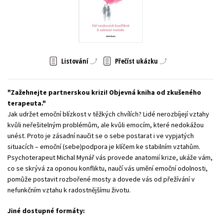
Young adult (SK)
Zahraniční literatura
Zdraví a životní styl
Všechny tituly
Listování
Přečíst ukázku
Zažehnejte partnerskou krizi! Objevná kniha od zkušeného
terapeuta.
Jak udržet emoční blízkost v těžkých chvílích? Lidé nerozbíjejí vztahy
kvůli neřešitelným problémům, ale kvůli emocím, které nedokážou
unést. Proto je zásadní naučit se o sebe postarat i ve vypjatých
situacích – emoční (sebe)podpora je klíčem ke stabilním vztahům.
Psychoterapeut Michal Mynář vás provede anatomií krize, ukáže vám,
co se skrývá za oponou konfliktu, naučí vás umění emoční odolnosti,
pomůže postavit rozbořené mosty a dovede vás od přežívání v
nefunkčním vztahu k radostnějšímu životu.
Jiné dostupné formáty: