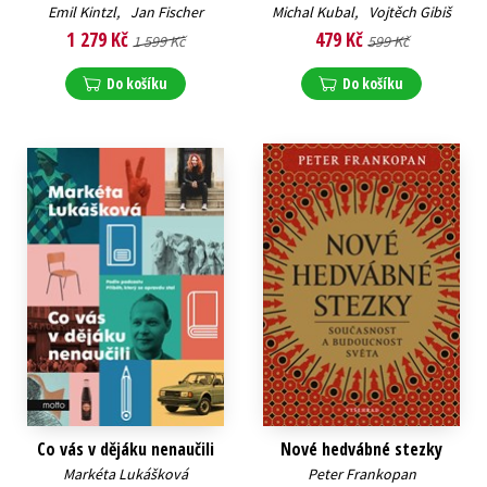
Emil Kintzl
,
Jan Fischer
Michal Kubal
,
Vojtěch Gibiš
1 279 Kč
479 Kč
1 599 Kč
599 Kč
Do košíku
Do košíku
Co vás v dějáku nenaučili
Nové hedvábné stezky
Markéta Lukášková
Peter Frankopan