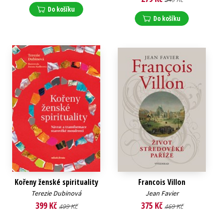
Do košíku
Do košíku
Kořeny ženské spirituality
Francois Villon
Terezie Dubinová
Jean Favier
399 Kč
375 Kč
499 Kč
469 Kč