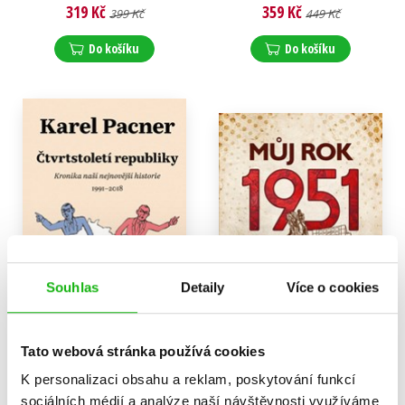
319 Kč
359 Kč
399 Kč
449 Kč
Do košíku
Do košíku
Souhlas
Detaily
Více o cookies
Tato webová stránka používá cookies
Čtvrtstoletí republiky
Můj rok 1951
Karel Pacner
Alena Breuerová
K personalizaci obsahu a reklam, poskytování funkcí
479 Kč
319 Kč
599 Kč
399 Kč
sociálních médií a analýze naší návštěvnosti využíváme