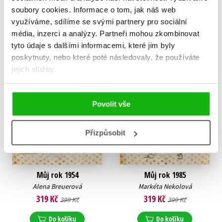
soubory cookies.
Informace o tom, jak náš web
Do košíku
Do košíku
využíváme, sdílíme se svými partnery pro sociální
média, inzerci a analýzy.
Partneři mohou zkombinovat
tyto údaje s dalšími informacemi, které jim byly
poskytnuty, nebo které poté následovaly, že používáte
jejich služby.
Povolit vše
Přizpůsobit
Můj rok 1954
Můj rok 1985
Alena Breuerová
Markéta Nekolová
319 Kč
319 Kč
399 Kč
399 Kč
Do košíku
Do košíku