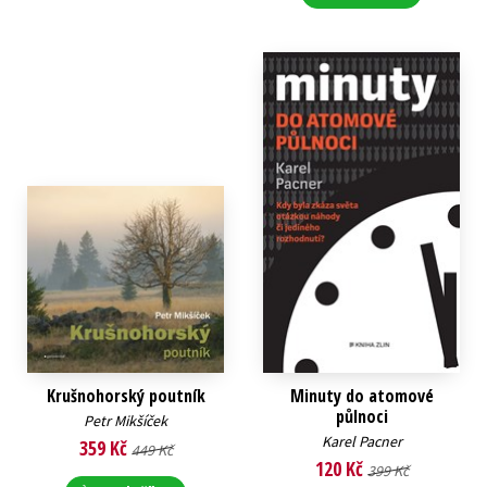
Krušnohorský poutník
Minuty do atomové
půlnoci
Petr Mikšíček
Karel Pacner
359 Kč
449 Kč
120 Kč
399 Kč