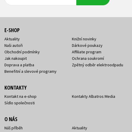
adresa
adresa
E-SHOP
Aktuality
Knižní novinky
Naši autoři
Dárkové poukazy
Obchodní podmínky
Affiliate program
Jak nakoupit
Ochrana soukromí
Doprava a platba
Zpětný odběr elektroodpadu
Benefitní a slevové programy
KONTAKTY
Kontakt na e-shop
Kontakty Albatros Media
Sídlo společnosti
O NÁS
Náš příběh
Aktuality