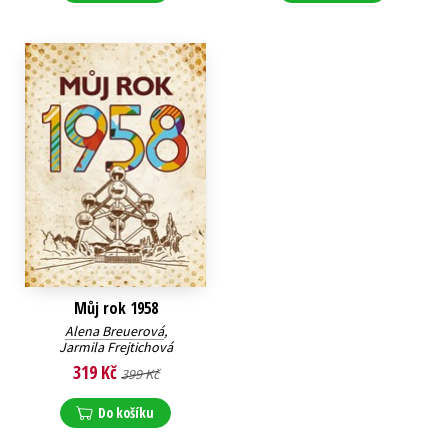
Můj rok 1958
Alena Breuerová
,
Jarmila Frejtichová
319 Kč
399 Kč
Do košíku