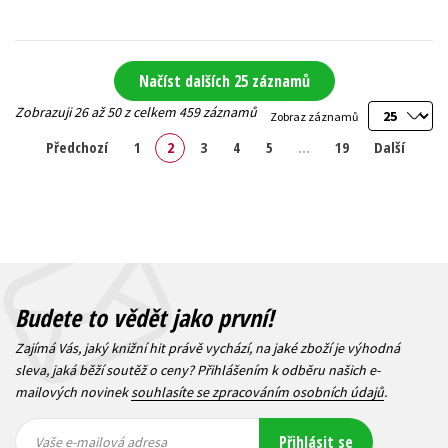
Načíst dalších 25 záznamů
Zobrazuji 26 až 50 z celkem 459 záznamů
Zobraz záznamů
Předchozí
1
2
3
4
5
…
19
Další
Budete to vědět jako první!
Zajímá Vás, jaký knižní hit právě vychází, na jaké zboží je výhodná
sleva, jaká běží soutěž o ceny? Přihlášením k odběru našich e-
mailových novinek
souhlasíte se zpracováním osobních údajů
.
Vaše e-
Vaše e-
Přihlásit se
mailová
mailová
Vaše e-mailová adresa