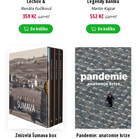
Čechov &
Legendy Baníku
Renáta Fučíková
Martin Kajzar
359 Kč
552 Kč
449 Kč
690 Kč
Do košíku
Do košíku
Zmizelá Šumava box
Pandemie: anatomie krize