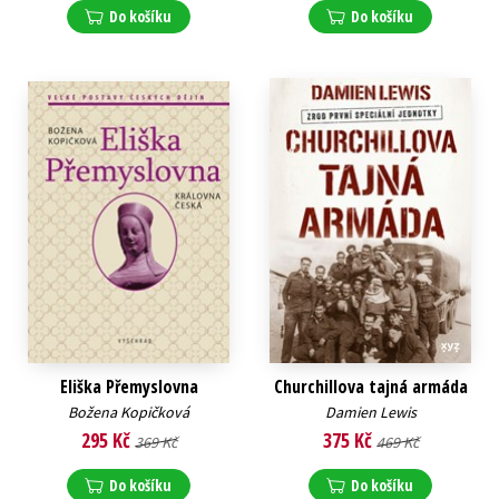
Do košíku
Do košíku
Eliška Přemyslovna
Churchillova tajná armáda
Božena Kopičková
Damien Lewis
295 Kč
375 Kč
369 Kč
469 Kč
Do košíku
Do košíku