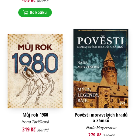
479 Kč
599 Kč
Do košíku
Můj rok 1980
Pověsti moravských hradů
a zámků
Irena Tatíčková
Naďa Moyzesová
319 Kč
399 Kč
279 Kč
349 Kč