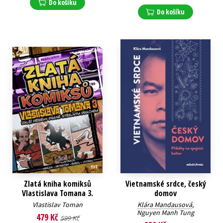
Do košíku
Do košíku
Zlatá kniha komiksů
Vietnamské srdce, český
Vlastislava Tomana 3.
domov
Vlastislav Toman
Klára Mandausová
,
Nguyen Manh Tung
479 Kč
599 Kč