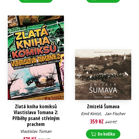
Zlatá kniha komiksů
Zmizelá Šumava
Vlastislava Tomana 2:
Emil Kintzl
,
Jan Fischer
Příběhy psané střelným
359 Kč
449 Kč
prachem
Vlastislav Toman
Do košíku