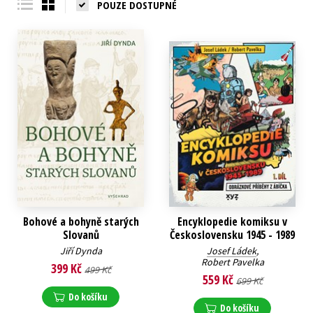
POUZE DOSTUPNÉ
Bohové a bohyně starých
Encyklopedie komiksu v
Slovanů
Československu 1945 - 1989
Jiří Dynda
Josef Ládek
,
Robert Pavelka
399 Kč
499 Kč
559 Kč
699 Kč
Do košíku
Do košíku