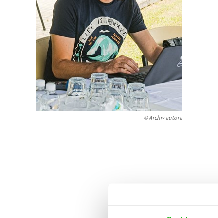
Auto - moto
Jazyky
Beletrie pro děti
Kalendáře
Beletrie pro dospělé
Kariéra a osobní rozvoj
Byznys a ekonomie
Komiks
V
© Archiv autora