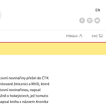
EN
Přihlásit
0 Kč
rtovní novinařiny přešel do ČTK
milované železnici a MHD, které
rtovní novinařinou, napsal
ážně o hokejistech, jež tomuto
a napsal knihu s názvem
Kronika