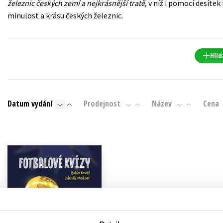
železnic českých zemí a nejkrásnější tratě
, v níž i pomocí desítek
Populárně - naučná pro dospělé
minulost a krásu českých železnic.
Young adult (SK)
Populárně - naučné pro děti
Zahraniční literatura
Předškoláci
Zdraví a životní styl
Hlíd
Příroda a zahrada
Datum vydání
Prodejnost
Název
Cena
šechny tituly