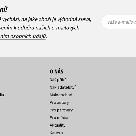
ní!
Vaše e-
Vaše e-
ě vychází, na jaké zboží je výhodná sleva,
mailová
mailová
Vaše e-mailov
adresa
adresa
ášením k odběru našich e-mailových
áním osobních údajů
.
O NÁS
Náš příběh
Nakladatelství
ia
Maloobchod
Pro autory
Pro partnery
Pro média
Aktuality
Kariéra