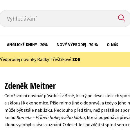
Vyhledávání
ANGLICKÉ KNIHY -20%
NOVÝ VÝPRODEJ -70 %
O NÁS
Předprodej novinky Radky Třeštíkové
ZDE
Přírodní vědy
Křížovky
Společnost, politika
Kuchařky
Zdeněk Meitner
Technika a věda
New Adult
Celoživotní novinář působící v Brně, který po deseti letech spo
Učebnice
Ostatní
a sklouzl k ekonomice. Píše mimo jiné o dopravě, a tedy o jeho 
Umění a kultura
může být stále nablízku. Nedlouho před tím, než praštil se spo
Počítače
knihu
Kometa – Příběh hokejového klubu
, která pojednává přev
Výchova a pedagogika
Poezie
klubu vydobyli slávu a uznání. O deset let později si splnil sen 
Young adult