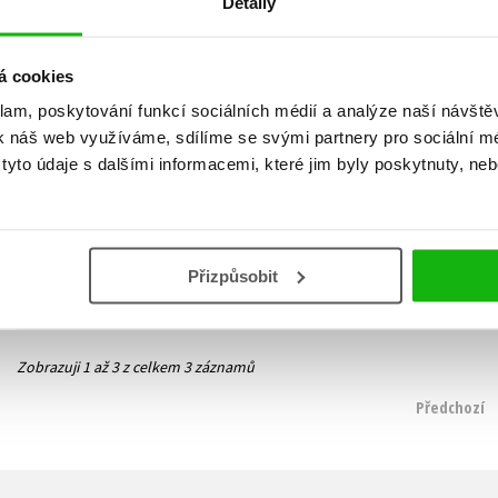
Detaily
á cookies
klam, poskytování funkcí sociálních médií a analýze naší návšt
k náš web využíváme, sdílíme se svými partnery pro sociální méd
Fotbalové kvízy
Parní nostalgie
yto údaje s dalšími informacemi, které jim byly poskytnuty, neb
Zdeněk Meitner
,
Robin Krutil
Petr Holub
,
Zdeněk Meitner
215 Kč
472 Kč
269 Kč
590 Kč
Do košíku
Do košíku
Přizpůsobit
Zobrazuji 1 až 3 z celkem 3 záznamů
Předchozí