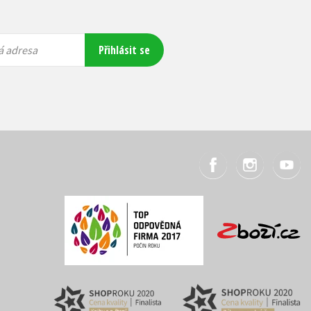
Přihlásit se
á adresa