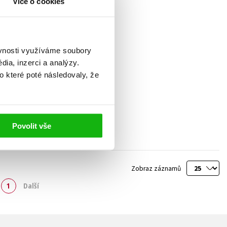
Více o cookies
ěvnosti využíváme soubory
ia, inzerci a analýzy.
Fotbalové kvízy
o které poté následovaly, že
Zdeněk Meitner
,
Robin Krutil
199 Kč
249 Kč
Do košíku
Povolit vše
Zobraz záznamů
1
Další