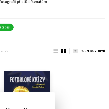
 fotografií přiblížil čtenářům
ací pes
POUZE DOSTUPNÉ