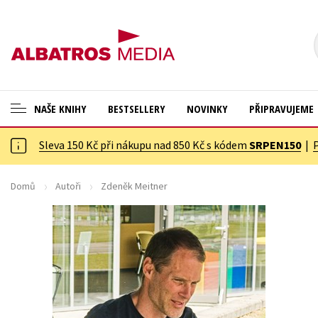
NAŠE KNIHY
BESTSELLERY
NOVINKY
PŘIPRAVUJEME
Sleva 150 Kč při nákupu nad 850 Kč s kódem
SRPEN150
|
ANGLICKÉ KNIHY -20 %
Cestování
NOVÝ VÝPRODEJ -70 %
Dárkové publikace
Domů
Autoři
Zdeněk Meitner
KNIHY S DÁRKEM
Dárkové zboží
ASTERIX S DÁRKEM
Digitální fotografie
🎁DÁRKOVÉ PUBLIKACE
Esoterika a duchovní svět
✉️ DÁRKOVÉ POUKAZY
Historie a military
Hobby