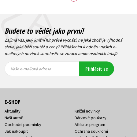
Budete to vědět jako první!
Zajímá Vás, jaký knižní hit právě vychází, na jaké zboží je výhodná
sleva, jaká běží soutěž o ceny? Přihlášením k odběru našich e-
mailových novinek
souhlasíte se zpracováním osobních údajů
.
Vaše e-
Vaše e-
Přihlásit se
mailová
mailová
Vaše e-mailová adresa
adresa
adresa
E-SHOP
Aktuality
Knižní novinky
Naši autoři
Dárkové poukazy
Obchodní podmínky
Affiliate program
Jak nakoupit
Ochrana soukromí