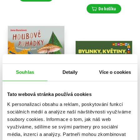
Do košíku
Souhlas
Detaily
Více o cookies
Tato webová stránka používá cookies
K personalizaci obsahu a reklam, poskytování funkcí
Houbové pohádky
Deskové hry. Bylinky,
sociálních médií a analýze naší návštěvnosti využíváme
květiny, stromy a keře
Jana Burešová
soubory cookies.
Informace o tom, jak náš web
Jana Burešová
239 Kč
299 Kč
využíváme, sdílíme se svými partnery pro sociální
239 Kč
299 Kč
média, inzerci a analýzy.
Partneři mohou zkombinovat
Do košíku