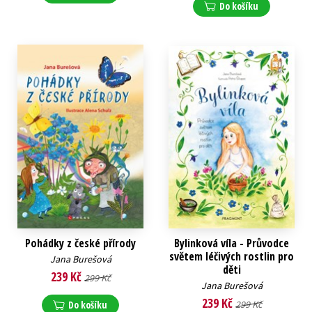
Do košíku
Pohádky z české přírody
Bylinková víla - Průvodce
světem léčivých rostlin pro
Jana Burešová
děti
239 Kč
299 Kč
Jana Burešová
239 Kč
Do košíku
299 Kč