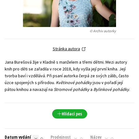
Young adult (SK)
Zahraniční literatura
Zdraví a životní styl
Všechny tituly
© Archiv autorky
Stránka autora
Jana Burešová žije v Kladně s manželem a třemi dětmi. Mezi autory
knih pro děti se zařadila v roce 2018, kdy vyšla její první kniha. Její
tvorba baví i vzdělává. Při psaní autorka čerpá ze svých zálib, často
úzce spojených s přírodou.
Květinové pohádky
jsou v pořadí její
pátou knihou a navazují na
Stromové pohádky
a
Bylinkové pohádky
.
Hlídací pes
Datum vydání
Prodejnost
Název