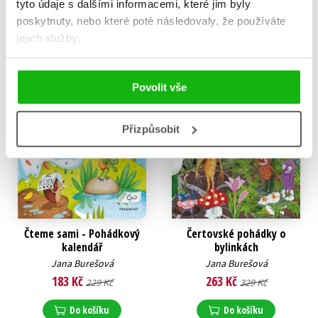
tyto údaje s dalšími informacemi, které jim byly
Do košíku
poskytnuty, nebo které poté následovaly, že používáte
jejich služby.
Povolit vše
Přizpůsobit
Čteme sami - Pohádkový
Čertovské pohádky o
kalendář
bylinkách
Jana Burešová
Jana Burešová
183 Kč
263 Kč
229 Kč
329 Kč
Do košíku
Do košíku