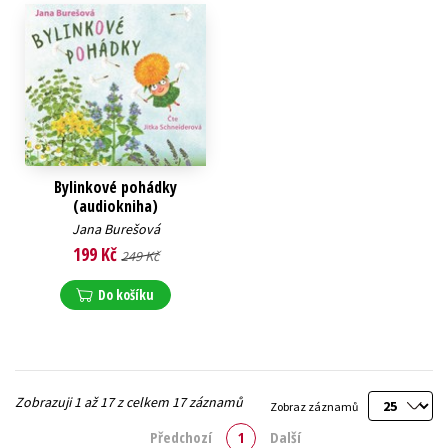
Bylinkové pohádky
(audiokniha)
Jana Burešová
199 Kč
249 Kč
Do košíku
Zobrazuji 1 až 17 z celkem 17 záznamů
Zobraz záznamů
Předchozí
1
Další