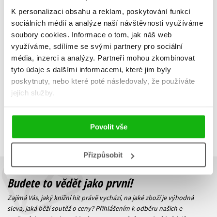
Věčně věrný nepřítel -
Matěj mapuje výtvarné
K personalizaci obsahu a reklam, poskytování funkcí
anorexie
umění
sociálních médií a analýze naší návštěvnosti využíváme
Michaela Hošková
Michaela Hošková
soubory cookies.
Informace o tom, jak náš web
303 Kč
279 Kč
379 Kč
349 Kč
využíváme, sdílíme se svými partnery pro sociální
média, inzerci a analýzy.
Partneři mohou zkombinovat
Do košíku
Do košíku
tyto údaje s dalšími informacemi, které jim byly
poskytnuty, nebo které poté následovaly, že používáte
jejich služby.
Zobrazuji 1 až 2 z celkem 2 záznamů
Zobraz záznamů
Povolit vše
Předchozí
1
Další
Přizpůsobit
Budete to vědět jako první!
Zajímá Vás, jaký knižní hit právě vychází, na jaké zboží je výhodná
sleva, jaká běží soutěž o ceny? Přihlášením k odběru našich e-