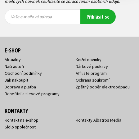
mailových novinek
souhlasíte se zpracováním osobních údajů
.
Vaše e-
Vaše e-
Přihlásit se
mailová
mailová
Vaše e-mailová adresa
adresa
adresa
E-SHOP
Aktuality
Knižní novinky
Naši autoři
Dárkové poukazy
Obchodní podmínky
Affiliate program
Jak nakoupit
Ochrana soukromí
Doprava a platba
Zpětný odběr elektroodpadu
Benefitní a slevové programy
KONTAKTY
Kontakt na e-shop
Kontakty Albatros Media
Sídlo společnosti