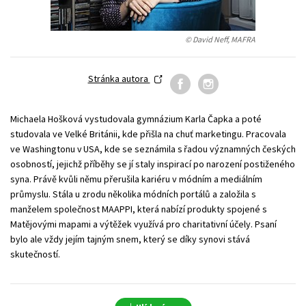
Young adult (SK)
Zahraniční literatura
Zdraví a životní styl
© David Neff, MAFRA
Všechny tituly
Stránka autora
Michaela Hošková vystudovala gymnázium Karla Čapka a poté
studovala ve Velké Británii, kde přišla na chuť marketingu. Pracovala
ve Washingtonu v USA, kde se seznámila s řadou významných českých
osobností, jejichž příběhy se jí staly inspirací po narození postiženého
syna. Právě kvůli němu přerušila kariéru v módním a mediálním
průmyslu. Stála u zrodu několika módních portálů a založila s
manželem společnost MAAPPI, která nabízí produkty spojené s
Matějovými mapami a výtěžek využívá pro charitativní účely. Psaní
bylo ale vždy jejím tajným snem, který se díky synovi stává
skutečností.