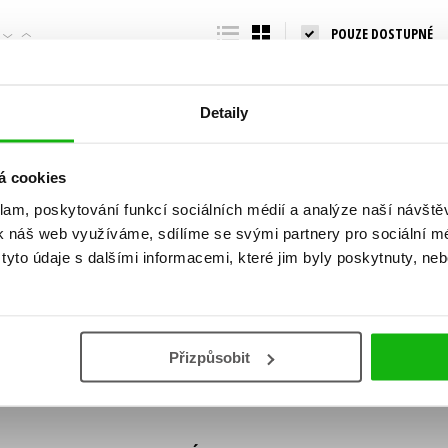
Populárně - naučná pro dospělé
POUZE DOSTUPNÉ
Young adult (SK)
Populárně - naučné pro děti
Zahraniční literatura
Předškoláci
Zdraví a životní styl
Detaily
Příroda a zahrada
á cookies
klam, poskytování funkcí sociálních médií a analýze naší návšt
šechny tituly
k náš web využíváme, sdílíme se svými partnery pro sociální méd
ní!
yto údaje s dalšími informacemi, které jim byly poskytnuty, neb
Vaše e-
Vaše e-
ě vychází, na jaké zboží je výhodná sleva,
mailová
mailová
Vaše e-mailov
adresa
adresa
ášením k odběru našich e-mailových
áním osobních údajů
.
Přizpůsobit