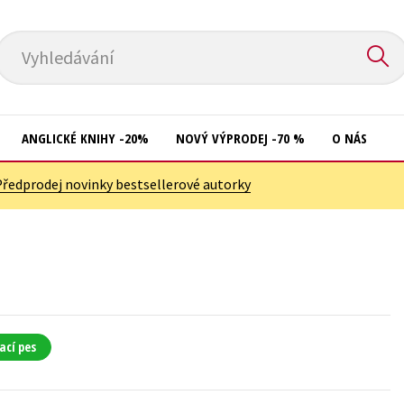
Vyhledávání
ANGLICKÉ KNIHY -20%
NOVÝ VÝPRODEJ -70 %
O NÁS
Předprodej novinky bestsellerové autorky
Přírodní vědy
Křížovky
Společnost, politika
Kuchařky
Technika a věda
New Adult
Učebnice
Ostatní
Umění a kultura
Počítače
ací pes
Výchova a pedagogika
Poezie
Young adult