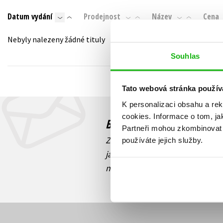
Auto - moto
Datum vydání
Prodejnost
Název
Cena
Jazyky
Beletrie pro děti
Kalendáře
Nebyly nalezeny žádné tituly
Beletrie pro dospělé
Kariéra a osobní rozvoj
Souhlas
Byznys a ekonomie
Komiks
Tato webová stránka použív
K personalizaci obsahu a re
V
cookies.
Informace o tom, ja
Budete to vědět jako prv
Partneři mohou zkombinovat t
Zajímá Vás, jaký knižní hit práv
používáte jejich služby.
jaká běží soutěž o ceny? Přihl
novinek
souhlasíte se zpracov