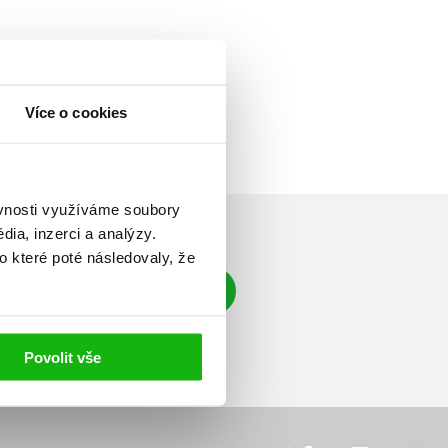
Více o cookies
ěvnosti využíváme soubory
ia, inzerci a analýzy.
o které poté následovaly, že
Přihlásit se
á adresa
Povolit vše