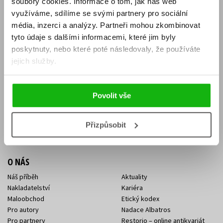
soubory cookies.
Informace o tom, jak náš web
E-SHOP
využíváme, sdílíme se svými partnery pro sociální
média, inzerci a analýzy.
Partneři mohou zkombinovat
Aktuality
Knižní novinky
tyto údaje s dalšími informacemi, které jim byly
Naši autoři
Dárkové poukazy
Obchodní podmínky
Affiliate program
poskytnuty, nebo které poté následovaly, že používáte
Jak nakoupit
Ochrana soukromí
jejich služby.
Doprava a platba
Zpětný odběr elektroodpadu
Benefitní a slevové programy
Povolit vše
KONTAKTY
Kontakt na e-shop
Kontakty Albatros Media
Přizpůsobit
Sídlo společnosti
O NÁS
Náš příběh
Aktuality
Nakladatelství
Kariéra
Maloobchod
Etický kodex
Pro autory
Nadace Albatros
Pro partnery
Restorio – online antikvariát