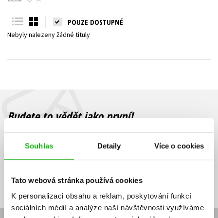
Young adult (SK)
Zahraniční literatura
Zdraví a životní styl
POUZE DOSTUPNÉ
Nebyly nalezeny žádné tituly
Všechny tituly
Budete to vědět jako první!
Zajímá Vás, jaký knižní hit právě vychází, na jaké zboží je výhodná
sleva, jaká běží soutěž o ceny? Přihlášením k odběru našich e-
Souhlas
Detaily
Více o cookies
mailových novinek
souhlasíte se zpracováním osobních údajů
.
Vaše e-
Vaše e-
Přihlásit se
mailová
mailová
Vaše e-mailová adresa
Tato webová stránka používá cookies
adresa
adresa
K personalizaci obsahu a reklam, poskytování funkcí
sociálních médií a analýze naší návštěvnosti využíváme