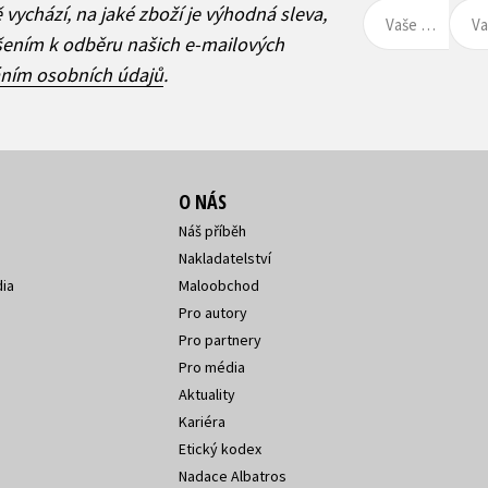
ě vychází, na jaké zboží je výhodná sleva,
ášením k odběru našich e-mailových
áním osobních údajů
.
O NÁS
Náš příběh
Nakladatelství
ia
Maloobchod
Pro autory
Pro partnery
Pro média
Aktuality
Kariéra
Etický kodex
Nadace Albatros