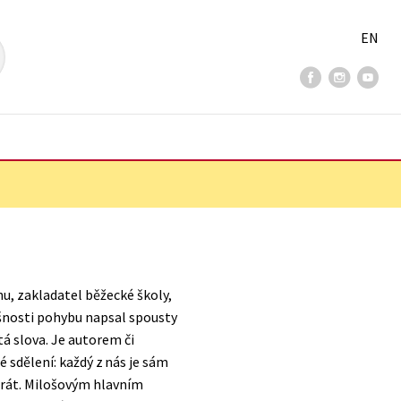
EN
Přihlásit
0 Kč
u, zakladatel běžecké školy,
šnosti pohybu napsal spousty
á slova. Je autorem či
 sdělení: každý z nás je sám
hrát. Milošovým hlavním