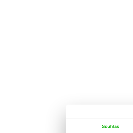
Auto - moto
Jazyky
Beletrie pro děti
Kalendáře
Beletrie pro dospělé
Kariéra a osobní rozvoj
Byznys a ekonomie
Komiks
V
Souhlas