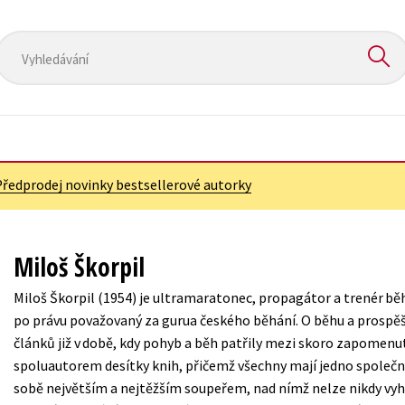
ANGLICKÉ KNIHY -20%
NOVÝ VÝPRODEJ -70 %
O NÁS
Předprodej novinky bestsellerové autorky
Přírodní vědy
Křížovky
Společnost, politika
Kuchařky
Miloš Škorpil
Technika a věda
New Adult
Miloš Škorpil (1954) je ultramaratonec, propagátor a trenér běh
Učebnice
Ostatní
po právu považovaný za gurua českého běhání. O běhu a prospě
Umění a kultura
článků již v době, kdy pohyb a běh patřily mezi skoro zapomenut
Počítače
spoluautorem desítky knih, přičemž všechny mají jedno společné
Výchova a pedagogika
Poezie
sobě největším a nejtěžším soupeřem, nad nímž nelze nikdy vy
Young adult