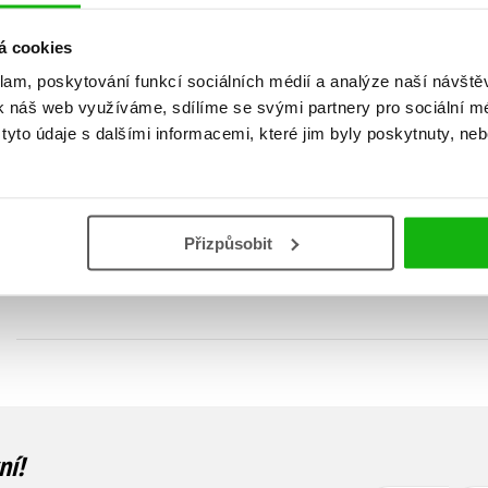
á cookies
klam, poskytování funkcí sociálních médií a analýze naší návšt
k náš web využíváme, sdílíme se svými partnery pro sociální méd
yto údaje s dalšími informacemi, které jim byly poskytnuty, neb
155 běžeckých vychytávek
Fit i bez fitka
Miloše Škorpila
Dana Škorpilová
,
Miloš Škorpil
Miloš Škorpil
Přizpůsobit
319 Kč
319 Kč
399 Kč
399 Kč
ní!