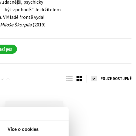
 zdatnější, psychicky
e – být v pohodě.“ Je držitelem
. V Mladé frontě vydal
 Miloše Škorpila
(2019).
ací pes
POUZE DOSTUPNÉ
Více o cookies