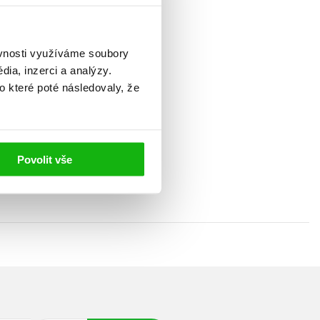
ěvnosti využíváme soubory
ia, inzerci a analýzy.
o které poté následovaly, že
Škorpilova škola běhu
Miloš Škorpil
279 Kč
Povolit vše
349 Kč