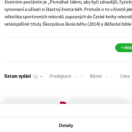
životním posláním je „Pomáhat lidem, aby byli zdravější, fyzicky
Populárně - naučná pro dospělé
vyrovnaní a užívali si šťastný života běh. Protože o to v životě jd
Young adult (SK)
Populárně - naučné pro děti
několika sportovních rekordů zapsaných do České knihy rekordů
Zahraniční literatura
veleúspěšné tituly
Škorpilova škola běhu
(2014) a
Běžecká bible
Předškoláci
Zdraví a životní styl
Příroda a zahrada
Hlíd
šechny tituly
Datum vydání
Prodejnost
Název
Cena
B
N
Detaily