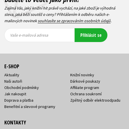
Zajímá Vás, jaký knižní hit právě vychází, na jaké zboží je výhodná
sleva, jaká běží soutěž o ceny? Přihlášením k odběru našich e-
mailových novinek
souhlasíte se zpracováním osobních údajů
.
Vaše e-
Vaše e-
Přihlásit se
mailová
mailová
Vaše e-mailová adresa
adresa
adresa
E-SHOP
Aktuality
Knižní novinky
Naši autoři
Dárkové poukazy
Obchodní podmínky
Affiliate program
Jak nakoupit
Ochrana soukromí
Doprava a platba
Zpětný odběr elektroodpadu
Benefitní a slevové programy
KONTAKTY