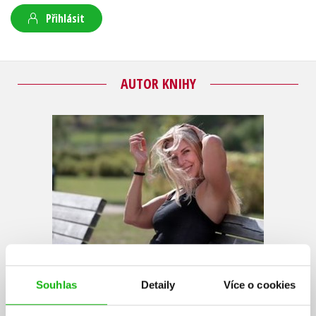
Přihlásit
AUTOR KNIHY
Dana Škorpilová
Souhlas
Detaily
Více o cookies