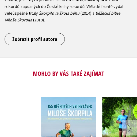
rekordů zapsaných do České knihy rekordů. V Mladé frontě vydal
veleúspěšné tituly
Škorpilova škola běhu
(2014) a
Běžecká bible
Miloše Škorpila
(2019).
Zobrazit profil autora
MOHLO BY VÁS TAKÉ ZAJÍMAT
155 běžeckých
Škorpilov
vychytávek Miloše
běh
Škorpila
Miloš Škorpil
Miloš Šk