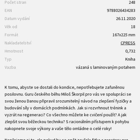
Počet stran
248
EAN
9788026434283
Datum vydání
26.11.2020
Věk od
18
Formát
167x225 mm
Nakladatelství
CPRESS
Hmotnost
0,732
Typ
Kniha
Vazba
vázaná s laminovaným potahem
K tomu, abyste se dostali do kondice, nepotřebujete zafuněnou
posilovnu. Guru českého běhu Miloš Škorpil pro vás ve spolupráci se
svou ženou Danou připravil srozumitelný návod na zlepšení fyzičky a
budování síly v domácích podmínkách. Jak si rozvrhnout trénink a
vyzrát na regeneraci? Co všechno můžete ke cvičení použít? A jak
zlepšit svou běžeckou techniku? S racionálním přístupem k pohybu
nakopnete svoje výkony a vaše tělo omládne o celé roky!
Nepřejeme si to, ale pokud by se opět zavřela fitka a prostory pro