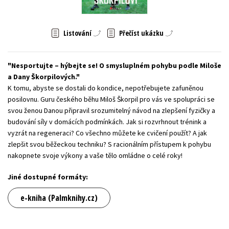
Young adult (SK)
Zahraniční literatura
Zdraví a životní styl
Listování
Přečíst ukázku
Všechny tituly
Nesportujte – hýbejte se! O smysluplném pohybu podle Miloše
a Dany Škorpilových.
K tomu, abyste se dostali do kondice, nepotřebujete zafuněnou
posilovnu. Guru českého běhu Miloš Škorpil pro vás ve spolupráci se
svou ženou Danou připravil srozumitelný návod na zlepšení fyzičky a
budování síly v domácích podmínkách. Jak si rozvrhnout trénink a
vyzrát na regeneraci? Co všechno můžete ke cvičení použít? A jak
zlepšit svou běžeckou techniku? S racionálním přístupem k pohybu
nakopnete svoje výkony a vaše tělo omládne o celé roky!
Jiné dostupné formáty:
e-kniha (Palmknihy.cz)