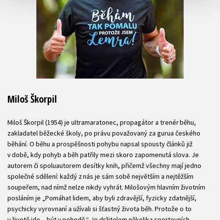
Miloš Škorpil
Miloš Škorpil (1954) je ultramaratonec, propagátor a trenér běhu,
zakladatel běžecké školy, po právu považovaný za gurua českého
běhání. O běhu a prospěšnosti pohybu napsal spousty článků již
v době, kdy pohyb a běh patřily mezi skoro zapomenutá slova. Je
autorem či spoluautorem desítky knih, přičemž všechny mají jedno
společné sdělení: každý z nás je sám sobě největším a nejtěžším
soupeřem, nad nímž nelze nikdy vyhrát. Milošovým hlavním životním
posláním je „Pomáhat lidem, aby byli zdravější, fyzicky zdatnější,
psychicky vyrovnaní a užívali si šťastný života běh. Protože o to
v životě jde – být v pohodě.“ Je držitelem několika sportovních