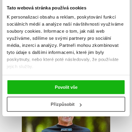
Sama o sobě ironicky říká, že už je starší kousek (narodila se v roce
Tato webová stránka používá cookies
1960), ale rozhodně netráví druhou polovinu života v bačkorách u
televizních seriálů. Bývalá bankovní manažerka se po pracovní i
K personalizaci obsahu a reklam, poskytování funkcí
životní krizi po padesátce znovu vdala a jako osobní trenérka a
sociálních médií a analýze naší návštěvnosti využíváme
výživová poradkyně se teď věnuje svým klientkám a celoživotním
soubory cookies.
Informace o tom, jak náš web
koníčkům, kterými jsou fitness a zdravé stravování. Miluje svou rodinu
využíváme, sdílíme se svými partnery pro sociální
a tři chrty a neumí si představit život bez pohybu, přírody, smíchu,
média, inzerci a analýzy.
Partneři mohou zkombinovat
knih, dobrého jídla a hlavně lásky.
tyto údaje s dalšími informacemi, které jim byly
poskytnuty, nebo které poté následovaly, že používáte
Zobrazit profil autora
jejich služby.
Povolit vše
Přizpůsobit