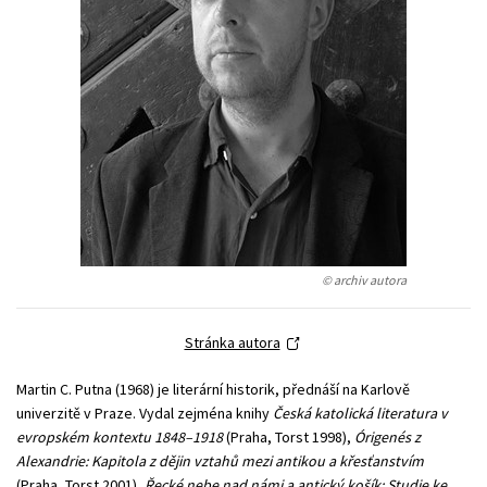
Young adult (SK)
Zahraniční literatura
Zdraví a životní styl
Všechny tituly
© archiv autora
Stránka autora
Martin C. Putna (1968) je literární historik, přednáší na Karlově
univerzitě v Praze. Vydal zejména knihy
Česká katolická literatura v
evropském kontextu 1848–1918
(Praha, Torst 1998),
Órigenés z
Alexandrie: Kapitola z dějin vztahů mezi antikou a křesťanstvím
(Praha, Torst 2001),
Řecké nebe nad námi a antický košík: Studie ke