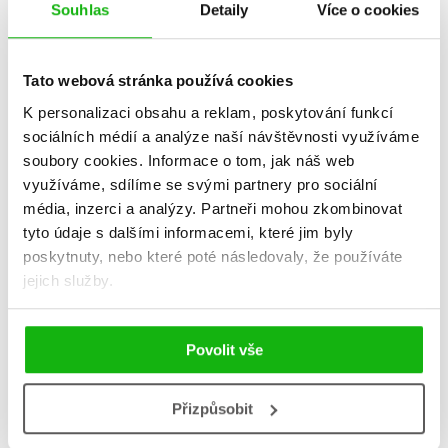
Souhlas
Detaily
Více o cookies
Tato webová stránka používá cookies
K personalizaci obsahu a reklam, poskytování funkcí
sociálních médií a analýze naší návštěvnosti využíváme
soubory cookies.
Informace o tom, jak náš web
Obrazy z kulturních dějin
Obrazy z kulturních dějin
využíváme, sdílíme se svými partnery pro sociální
ruské religiozity
Střední Evropy
média, inzerci a analýzy.
Partneři mohou zkombinovat
(audiokniha)
Martin C. Putna
tyto údaje s dalšími informacemi, které jim byly
Martin C. Putna
359 Kč
449 Kč
poskytnuty, nebo které poté následovaly, že používáte
239 Kč
299 Kč
jejich služby.
Do košíku
Do košíku
Povolit vše
Zobrazuji 1 až 2 z celkem 2 záznamů
Přizpůsobit
Zobraz záznamů
Předchozí
1
Další