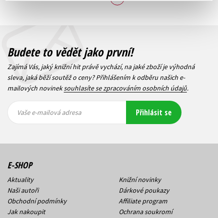
Budete to vědět jako první!
Zajímá Vás, jaký knižní hit právě vychází, na jaké zboží je výhodná
sleva, jaká běží soutěž o ceny? Přihlášením k odběru našich e-
mailových novinek
souhlasíte se zpracováním osobních údajů
.
Vaše e-
Vaše e-
Přihlásit se
mailová
mailová
Vaše e-mailová adresa
adresa
adresa
E-SHOP
Aktuality
Knižní novinky
Naši autoři
Dárkové poukazy
Obchodní podmínky
Affiliate program
Jak nakoupit
Ochrana soukromí