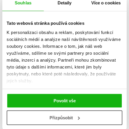
Souhlas
Detaily
Více o cookies
Tato webová stránka používá cookies
K personalizaci obsahu a reklam, poskytování funkcí
sociálních médií a analýze naší návštěvnosti využíváme
soubory cookies.
Informace o tom, jak náš web
Obrazy z kulturních dějin
Obrazy z kulturních dějin
využíváme, sdílíme se svými partnery pro sociální
ruské religiozity
Střední Evropy
média, inzerci a analýzy.
Partneři mohou zkombinovat
(audiokniha)
Martin C. Putna
tyto údaje s dalšími informacemi, které jim byly
Martin C. Putna
359 Kč
449 Kč
poskytnuty, nebo které poté následovaly, že používáte
239 Kč
299 Kč
jejich služby.
Do košíku
Do košíku
Povolit vše
Zobrazuji 1 až 2 z celkem 2 záznamů
Přizpůsobit
Zobraz záznamů
Předchozí
1
Další