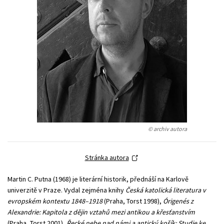
Young adult (SK)
Zahraniční literatura
Zdraví a životní styl
Všechny tituly
© archiv autora
Stránka autora
Martin C. Putna (1968) je literární historik, přednáší na Karlově
univerzitě v Praze. Vydal zejména knihy
Česká katolická literatura v
evropském kontextu 1848–1918
(Praha, Torst 1998),
Órigenés z
Alexandrie: Kapitola z dějin vztahů mezi antikou a křesťanstvím
(Praha, Torst 2001),
Řecké nebe nad námi a antický košík: Studie ke