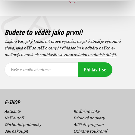
Budete to vědět jako první!
Zajímá Vás, jaký knižní hit právě vychází, na jaké zboží je výhodná
sleva, jaká běží soutěž o ceny? Přihlášením k odběru našich e-
mailových novinek
souhlasíte se zpracováním osobních údajů
.
Vaše e-
Vaše e-
Přihlásit se
mailová
mailová
Vaše e-mailová adresa
adresa
adresa
E-SHOP
Aktuality
Knižní novinky
Naši autoři
Dárkové poukazy
Obchodní podmínky
Affiliate program
Jak nakoupit
Ochrana soukromí