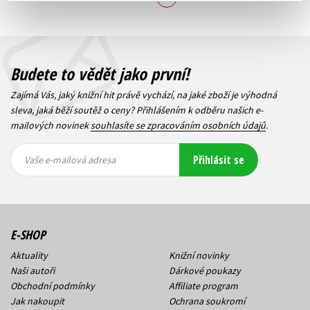
Budete to vědět jako první!
Zajímá Vás, jaký knižní hit právě vychází, na jaké zboží je výhodná
sleva, jaká běží soutěž o ceny? Přihlášením k odběru našich e-
mailových novinek
souhlasíte se zpracováním osobních údajů
.
Vaše e-
Vaše e-
Přihlásit se
mailová
mailová
Vaše e-mailová adresa
adresa
adresa
E-SHOP
Aktuality
Knižní novinky
Naši autoři
Dárkové poukazy
Obchodní podmínky
Affiliate program
Jak nakoupit
Ochrana soukromí