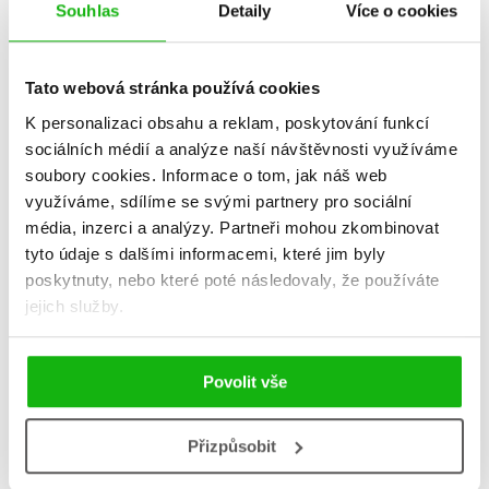
Souhlas
Detaily
Více o cookies
Tato webová stránka používá cookies
K personalizaci obsahu a reklam, poskytování funkcí
sociálních médií a analýze naší návštěvnosti využíváme
soubory cookies.
Informace o tom, jak náš web
Obrazy z kulturních dějin
Obrazy z kulturních dějin
využíváme, sdílíme se svými partnery pro sociální
ruské religiozity
Střední Evropy
média, inzerci a analýzy.
Partneři mohou zkombinovat
(audiokniha)
Martin C. Putna
tyto údaje s dalšími informacemi, které jim byly
Martin C. Putna
359 Kč
449 Kč
poskytnuty, nebo které poté následovaly, že používáte
239 Kč
299 Kč
jejich služby.
Do košíku
Do košíku
Povolit vše
Zobrazuji 1 až 2 z celkem 2 záznamů
Přizpůsobit
Zobraz záznamů
Předchozí
1
Další