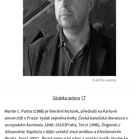
Young adult (SK)
Zahraniční literatura
Zdraví a životní styl
Všechny tituly
© archiv autora
Stránka autora
Martin C. Putna (1968) je literární historik, přednáší na Karlově
univerzitě v Praze. Vydal zejména knihy
Česká katolická literatura v
evropském kontextu 1848–1918
(Praha, Torst 1998),
Órigenés z
Alexandrie: Kapitola z dějin vztahů mezi antikou a křesťanstvím
(Praha, Torst 2001),
Řecké nebe nad námi a antický košík: Studie ke