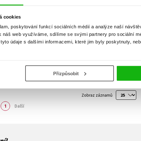
á cookies
klam, poskytování funkcí sociálních médií a analýze naší návšt
k náš web využíváme, sdílíme se svými partnery pro sociální méd
yto údaje s dalšími informacemi, které jim byly poskytnuty, neb
Přizpůsobit
Zobraz záznamů
1
Další
ní!