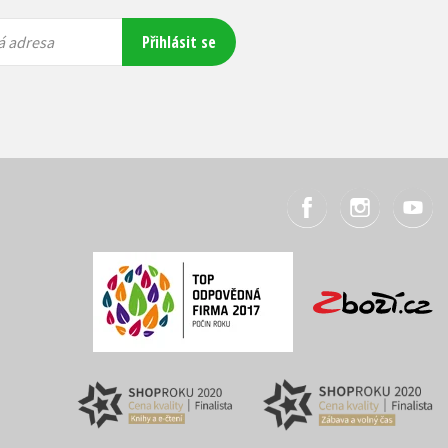
Přihlásit se
á adresa