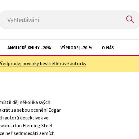
Vyhledávání
ANGLICKÉ KNIHY -20%
VÝPRODEJ -70 %
O NÁS
Předprodej novinky bestsellerové autorky
Přírodní vědy
Křížovky
Společnost, politika
Kuchařky
Technika a věda
New Adult
místil děj několika svých
Učebnice
Ostatní
dvakrát za sebou ocenění Edgar
Umění a kultura
h autorů detektivek ve
Počítače
Award a Ian Fleming Steel
Výchova a pedagogika
Poezie
 více než sedmdesáti zemích.
Young adult