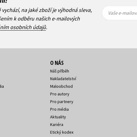
Vaše e-
Vaše e-
ě vychází, na jaké zboží je výhodná sleva,
mailová
mailová
Vaše e-mailov
adresa
adresa
ášením k odběru našich e-mailových
áním osobních údajů
.
O NÁS
Náš příběh
Nakladatelství
ia
Maloobchod
Pro autory
Pro partnery
Pro média
Aktuality
Kariéra
Etický kodex