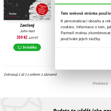
Tato webová stránka použív
K personalizaci obsahu a re
Zavržený
cookies.
Informace o tom, ja
John Hart
Partneři mohou zkombinovat t
359 Kč
449 Kč
používáte jejich služby.
Do košíku
Zobrazuji 1 až 1 z celkem 1 záznamů
Předchozí
Budete to vědět jako prv