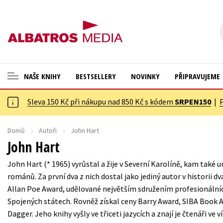
NAŠE KNIHY
BESTSELLERY
NOVINKY
PŘIPRAVUJEME
Sleva 150 Kč při nákupu nad 850 Kč s kódem
SRPEN150
|
ANGLICKÉ KNIHY -20 %
Cestování
VÝPRODEJ -70 %
Dárkové publikace
Domů
Autoři
John Hart
John Hart
KNIHY S DÁRKEM
Dárkové zboží
John Hart (* 1965) vyrůstal a žije v Severní Karolíně, kam také u
ASTERIX S DÁRKEM
Digitální fotografie
románů. Za první dva z nich dostal jako jediný autor v historii 
🎁DÁRKOVÉ PUBLIKACE
Esoterika a duchovní svět
Allan Poe Award, udělované největším sdružením profesionálníc
Spojených státech. Rovněž získal ceny Barry Award, SIBA Book 
✉️ DÁRKOVÉ POUKAZY
Historie a military
Dagger. Jeho knihy vyšly ve třiceti jazycích a znají je čtenáři ve
Hobby