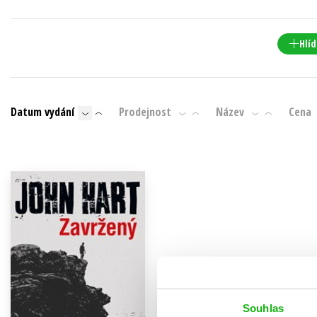
Auto - moto
Jazyky
Beletrie pro děti
Hlíd
Kalendáře
Beletrie pro dospělé
Kariéra a osobní rozvoj
Byznys a ekonomie
Komiks
Datum vydání
Prodejnost
Název
Cena
V
Souhlas