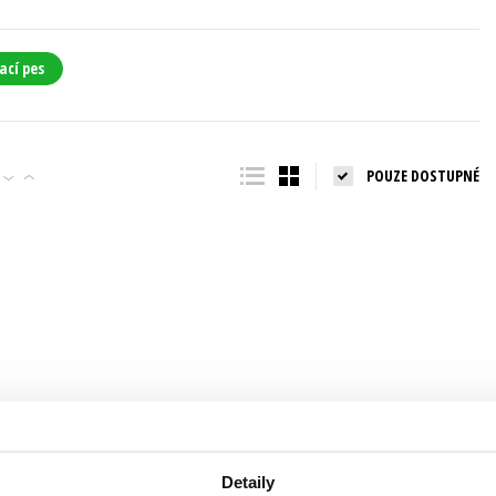
Populárně - naučná pro dospělé
Young adult (SK)
Populárně - naučné pro děti
ací pes
Zahraniční literatura
Předškoláci
Zdraví a životní styl
Příroda a zahrada
POUZE DOSTUPNÉ
šechny tituly
Detaily