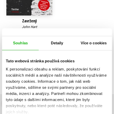
Zavržený
John Hart
359 Kč
449 Kč
Souhlas
Detaily
Více o cookies
Do košíku
Tato webová stránka používá cookies
K personalizaci obsahu a reklam, poskytování funkcí
Zobrazuji 1 až 1 z celkem 1 záznamů
Zobraz záznamů
sociálních médií a analýze naší návštěvnosti využíváme
Předchozí
1
Další
soubory cookies.
Informace o tom, jak náš web
využíváme, sdílíme se svými partnery pro sociální
média, inzerci a analýzy.
Partneři mohou zkombinovat
tyto údaje s dalšími informacemi, které jim byly
poskytnuty, nebo které poté následovaly, že používáte
Budete to vědět jako první!
jejich služby.