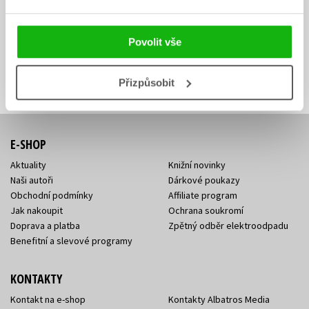
Zajímá Vás, jaký knižní hit právě vychází, na jaké zboží je výhodná
sleva, jaká běží soutěž o ceny? Přihlášením k odběru našich e-
mailových novinek
souhlasíte se zpracováním osobních údajů
.
Povolit vše
Vaše e-
Vaše e-
Přihlásit se
mailová
mailová
Vaše e-mailová adresa
adresa
adresa
Přizpůsobit
E-SHOP
Aktuality
Knižní novinky
Naši autoři
Dárkové poukazy
Obchodní podmínky
Affiliate program
Jak nakoupit
Ochrana soukromí
Doprava a platba
Zpětný odběr elektroodpadu
Benefitní a slevové programy
KONTAKTY
Kontakt na e-shop
Kontakty Albatros Media