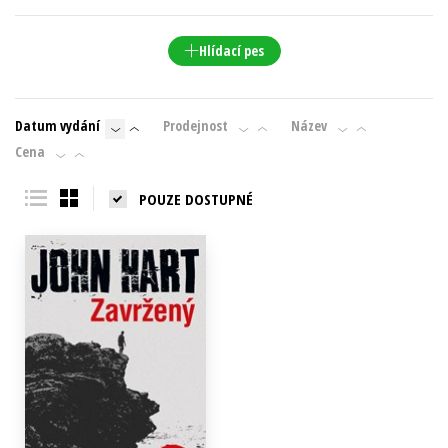
Young adult (SK)
Zahraniční literatura
Zdraví a životní styl
Hlídací pes
Všechny tituly
Datum vydání
Prodejnost
Název
Cena
POUZE DOSTUPNÉ