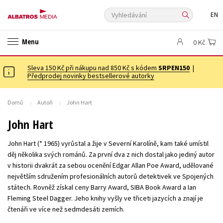
Vyhledávání
EN
ANGLICKÉ KNIHY -20 %
VÝPRODEJ -70 %
KNIHY S DÁRKEM
Menu
0 Kč
ASTERIX S DÁRKEM
🎁DÁRKOVÉ PUBLIKACE
✉️ DÁRKOVÉ POUKAZY
Sleva 150 Kč při nákupu nad 850 Kč s kódem
Auto - moto
Beletrie pro děti
SRPEN150
|
Předprodej novinky bestsellerové autorky
Beletrie pro dospělé
Byznys a ekonomie
Cestování
Dárkové publikace
Dárkové zboží
Digitální fotografie
Domů
Autoři
John Hart
Esoterika a duchovní svět
Historie a military
Hobby
Jazyky
John Hart
Kalendáře
Kariéra a osobní rozvoj
Komiks
Křížovky
John Hart (* 1965) vyrůstal a žije v Severní Karolíně, kam také umístil
Kuchařky
New Adult
Ostatní
Počítače
Poezie
děj několika svých románů. Za první dva z nich dostal jako jediný autor
v historii dvakrát za sebou ocenění Edgar Allan Poe Award, udělované
Populárně - naučná pro dospělé
Populárně - naučné pro děti
největším sdružením profesionálních autorů detektivek ve Spojených
Předškoláci
Příroda a zahrada
Přírodní vědy
státech. Rovněž získal ceny Barry Award, SIBA Book Award a Ian
Fleming Steel Dagger. Jeho knihy vyšly ve třiceti jazycích a znají je
Společnost, politika
Technika a věda
Učebnice
čtenáři ve více než sedmdesáti zemích.
Umění a kultura
Výchova a pedagogika
Young adult