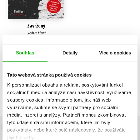
Zavržený
John Hart
359 Kč
449 Kč
Souhlas
Detaily
Více o cookies
Do košíku
Tato webová stránka používá cookies
K personalizaci obsahu a reklam, poskytování funkcí
Zobrazuji 1 až 1 z celkem 1 záznamů
Zobraz záznamů
sociálních médií a analýze naší návštěvnosti využíváme
Předchozí
1
Další
soubory cookies.
Informace o tom, jak náš web
využíváme, sdílíme se svými partnery pro sociální
média, inzerci a analýzy.
Partneři mohou zkombinovat
tyto údaje s dalšími informacemi, které jim byly
poskytnuty, nebo které poté následovaly, že používáte
Budete to vědět jako první!
jejich služby.