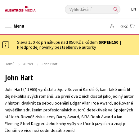
Vyhledávání
EN
ANGLICKÉ KNIHY -20 %
VÝPRODEJ -70 %
KNIHY S DÁRKEM
Menu
0 Kč
ASTERIX S DÁRKEM
🎁DÁRKOVÉ PUBLIKACE
✉️ DÁRKOVÉ POUKAZY
Sleva 150 Kč při nákupu nad 850 Kč s kódem
Auto - moto
Beletrie pro děti
SRPEN150
|
Předprodej novinky bestsellerové autorky
Beletrie pro dospělé
Byznys a ekonomie
Cestování
Dárkové publikace
Dárkové zboží
Digitální fotografie
Domů
Autoři
John Hart
Esoterika a duchovní svět
Historie a military
Hobby
Jazyky
John Hart
Kalendáře
Kariéra a osobní rozvoj
Komiks
Křížovky
John Hart (* 1965) vyrůstal a žije v Severní Karolíně, kam také umístil
Kuchařky
New Adult
Ostatní
Počítače
Poezie
děj několika svých románů. Za první dva z nich dostal jako jediný autor
v historii dvakrát za sebou ocenění Edgar Allan Poe Award, udělované
Populárně - naučná pro dospělé
Populárně - naučné pro děti
největším sdružením profesionálních autorů detektivek ve Spojených
Předškoláci
Příroda a zahrada
Přírodní vědy
státech. Rovněž získal ceny Barry Award, SIBA Book Award a Ian
Fleming Steel Dagger. Jeho knihy vyšly ve třiceti jazycích a znají je
Společnost, politika
Technika a věda
Učebnice
čtenáři ve více než sedmdesáti zemích.
Umění a kultura
Výchova a pedagogika
Young adult