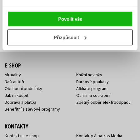
Zajímá Vás, jaký knižní hit právě vychází, na jaké zboží je výhodná
sleva, jaká běží soutěž o ceny? Přihlášením k odběru našich e-
mailových novinek
souhlasíte se zpracováním osobních údajů
.
Povolit vše
Vaše e-
Vaše e-
Přihlásit se
mailová
mailová
Vaše e-mailová adresa
adresa
adresa
Přizpůsobit
E-SHOP
Aktuality
Knižní novinky
Naši autoři
Dárkové poukazy
Obchodní podmínky
Affiliate program
Jak nakoupit
Ochrana soukromí
Doprava a platba
Zpětný odběr elektroodpadu
Benefitní a slevové programy
KONTAKTY
Kontakt na e-shop
Kontakty Albatros Media