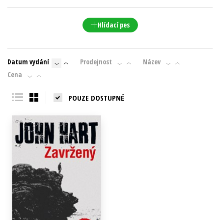
Young adult (SK)
Zahraniční literatura
Zdraví a životní styl
Hlídací pes
Všechny tituly
Datum vydání
Prodejnost
Název
Cena
POUZE DOSTUPNÉ