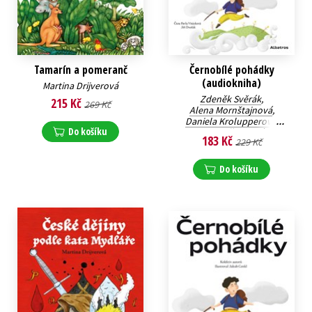
Tamarín a pomeranč
Černobílé pohádky
(audiokniha)
Martina Drijverová
Zdeněk Svěrák
,
215 Kč
269 Kč
Alena Mornštajnová
,
Daniela Krolupperová
,
Do košíku
Ivona Březinová
,
183 Kč
229 Kč
Stanislava Reschová
,
Zuzana Pospíšilová
,
Martina Drijverová
,
Do košíku
Lucie Hlavinková
,
Lenka Rožnovská
,
Ivana Peroutková
,
Kateřina Andrlová
,
Zuzana Šestáková
,
Petra Soukupová
,
Peter Stoličný
,
Jan Sviták
,
Šárka Kadlečíková
,
Dominik Landsman