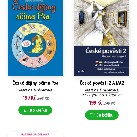
České dějiny očima Psa
České pověsti 2 A1/A2
Martina Drijverová
Martina Drijverová
,
Krystyna Kuznietsova
199 Kč
249 Kč
199 Kč
249 Kč
Do košíku
Do košíku