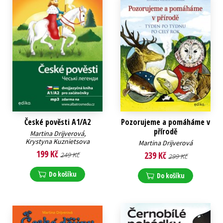
České pověsti A1/A2
Pozorujeme a pomáháme v
přírodě
Martina Drijverová
,
Krystyna Kuznietsova
Martina Drijverová
199 Kč
239 Kč
249 Kč
299 Kč
Do košíku
Do košíku