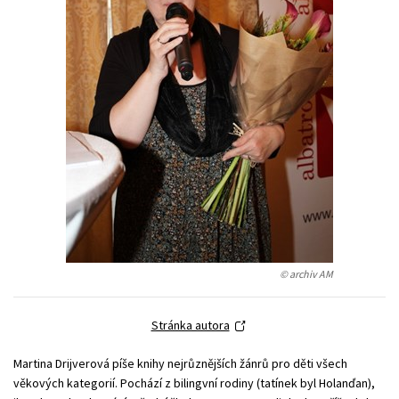
Young adult (SK)
Zahraniční literatura
Zdraví a životní styl
Všechny tituly
© archiv AM
Stránka autora
Martina Drijverová píše knihy nejrůznějších žánrů pro děti všech
věkových kategorií. Pochází z bilingvní rodiny (tatínek byl Holanďan),