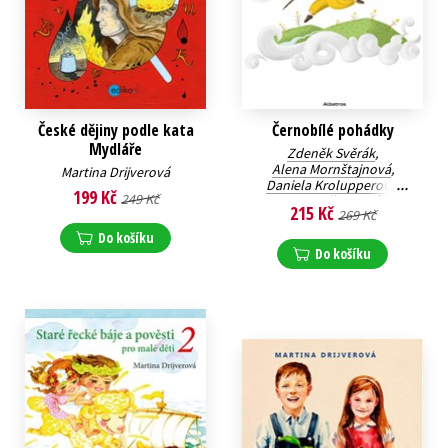
České dějiny podle kata
Černobílé pohádky
Mydláře
Zdeněk Svěrák
,
Alena Mornštajnová
,
Martina Drijverová
Daniela Krolupperová
,
199 Kč
249 Kč
Ivona Březinová
,
215 Kč
269 Kč
Stanislava Reschová
,
Zuzana Pospíšilová
,
Do košíku
Martina Drijverová
,
Do košíku
Lucie Hlavinková
,
Kateřina Andrlová
,
Zuzana Šestáková
,
Petra Soukupová
,
Peter Stoličný
,
Jan Sviták
,
Šárka Kadlečíková
,
Dominik Landsman
,
Lenka Rožnovská
,
Ivana Peroutková