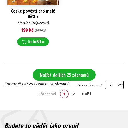
České pověsti pro malé
děti 2
Martina Drijverová
199 Kč
249 Kč
Do košíku
Načíst dalších 25 záznamů
Zobrazuji 1 až 25 z celkem 34 záznamů
Zobraz záznamů
Předchozí
1
2
Další
Budete to vědět jako první!