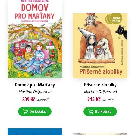
Domov pro Marťany
Příšerné zlobilky
Martina Drijverová
Martina Drijverová
239 Kč
215 Kč
299 Kč
269 Kč
Do košíku
Do košíku