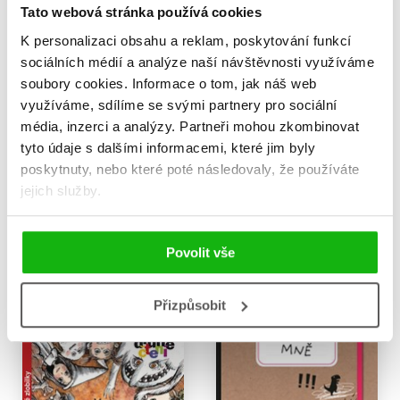
Tato webová stránka používá cookies
K personalizaci obsahu a reklam, poskytování funkcí
sociálních médií a analýze naší návštěvnosti využíváme
soubory cookies.
Informace o tom, jak náš web
využíváme, sdílíme se svými partnery pro sociální
média, inzerci a analýzy.
Partneři mohou zkombinovat
Zlobilky
Příšerní nezbedníci
tyto údaje s dalšími informacemi, které jim byly
Martina Drijverová
Martina Drijverová
poskytnuty, nebo které poté následovaly, že používáte
199 Kč
199 Kč
249 Kč
249 Kč
jejich služby.
Do košíku
Do košíku
Povolit vše
Přizpůsobit