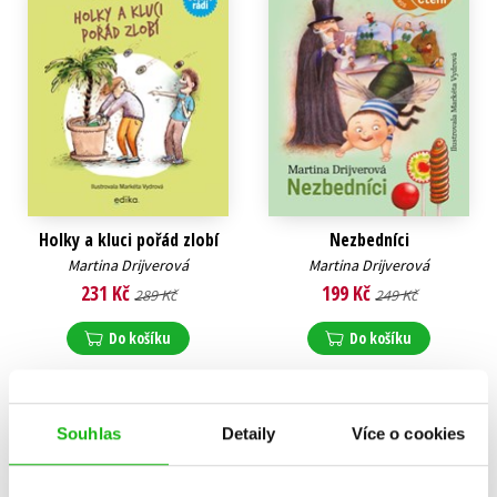
Jarmila Unzeitigová
Dědková
,
Petra Soukupová
,
Peter Stoličný
,
Jan Sviták
,
Šárka Kadlečíková
,
Společnost pro ranou, z.s.,
statutární orgán Němcová
Karla
,
Dominik Landsman
Holky a kluci pořád zlobí
Nezbedníci
Martina Drijverová
Martina Drijverová
231 Kč
199 Kč
289 Kč
249 Kč
Do košíku
Do košíku
Souhlas
Detaily
Více o cookies