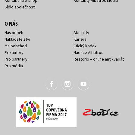
Kontakt na e-shop
Kontakty Albatros Media
Sídlo společnosti
O NÁS
Náš příběh
Aktuality
Nakladatelství
Kariéra
Maloobchod
Etický kodex
Pro autory
Nadace Albatros
Pro partnery
Restorio – online antikvariát
Pro média