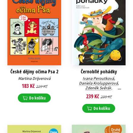
České dějiny očima Psa 2
Černobílé pohádky
Martina Drijverová
Ivana Peroutková
,
Daniela Krolupperová
,
183 Kč
229 Kč
Zdeněk Svěrák
,
Ivona Březinová
,
239 Kč
299 Kč
Stanislava Reschová
,
Do košíku
Zuzana Pospíšilová
,
Martina Drijverová
,
Do košíku
Lucie Hlavinková
,
Lenka Rožnovská
,
Alena Mornštajnová
,
Kateřina Andrlová
,
Zuzana Šestáková
,