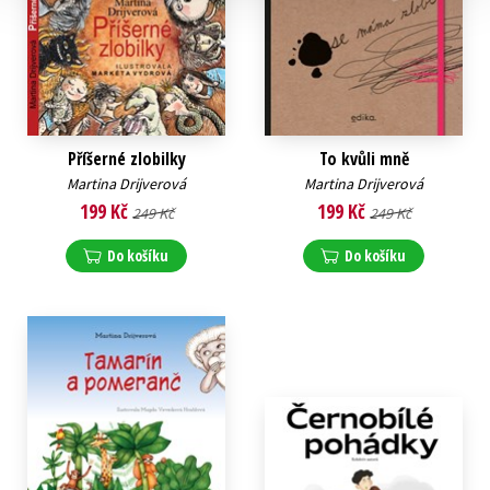
Příšerné zlobilky
To kvůli mně
Martina Drijverová
Martina Drijverová
199 Kč
199 Kč
249 Kč
249 Kč
Do košíku
Do košíku