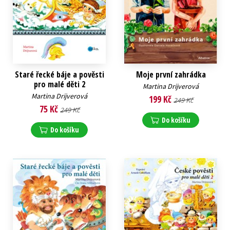
Staré řecké báje a pověsti
Moje první zahrádka
pro malé děti 2
Martina Drijverová
Martina Drijverová
199 Kč
249 Kč
75 Kč
249 Kč
Do košíku
Do košíku