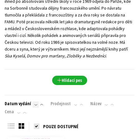
ihned po absolvování střední školy v roce 1969 odjela do Paříže, kde
na Sorbonně studovala dějiny francouzského umění. Po návratu
tlumočila a překládala z francouzštiny a za dva roky se dostala na
FAMU. Poté pracovala několik let jako dramaturgyně redakce pro děti
a mládež v Československém rozhlase, kde adaptovala pohádky
vlastní i cizí. Několik pohádek a animovaných seriálů připravila pro
Českou televizi. Od roku 1986 je spisovatelkou na volné noze. Má
dceru a syna, který je výtvarníkem. Mezi její nejznámější knihy patří
Sísa Kyselá, Domov pro marťany, Zlobilky a Nezbedníci
.
Hlídací pes
Datum vydání
Prodejnost
Název
Cena
POUZE DOSTUPNÉ