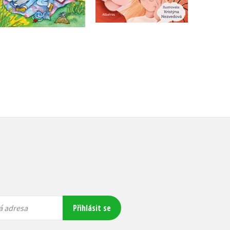
215 Kč
269 Kč
255 Kč
319 Kč
Přihlásit se
á adresa