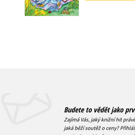
239 Kč
215 Kč
299 Kč
269 Kč
Budete to vědět jako prv
Zajímá Vás, jaký knižní hit práv
jaká běží soutěž o ceny? Přihl