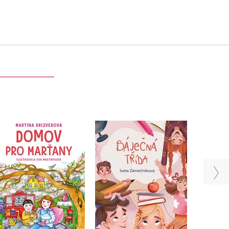
Báječná třída
Domov pro Marťany
Radov
Iveta Zámečníková
Martina Drijverová
Do košíku
Do košíku