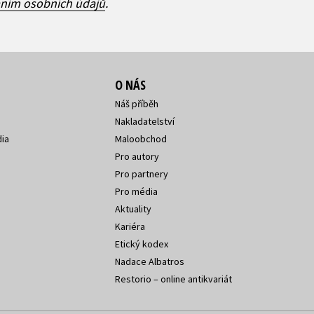
áním osobních údajů
.
O NÁS
Náš příběh
Nakladatelství
ia
Maloobchod
Pro autory
Pro partnery
Pro média
Aktuality
Kariéra
Etický kodex
Nadace Albatros
Restorio – online antikvariát