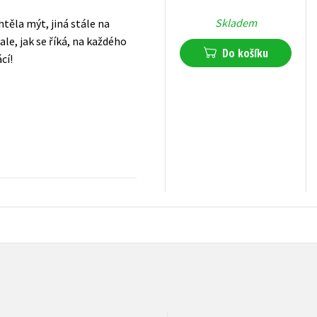
Skladem
htěla mýt, jiná stále na
ale, jak se říká, na každého
Do košíku
cí!
199
Kč
s DPH