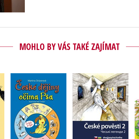
MOHLO BY VÁS TAKÉ ZAJÍMAT
České pověsti 2 A1/A2
České dějiny očima Psa
,
Martina Drijverová
Martina Drijverová
Krystyna Kuznietsova
Do košíku
Do košíku