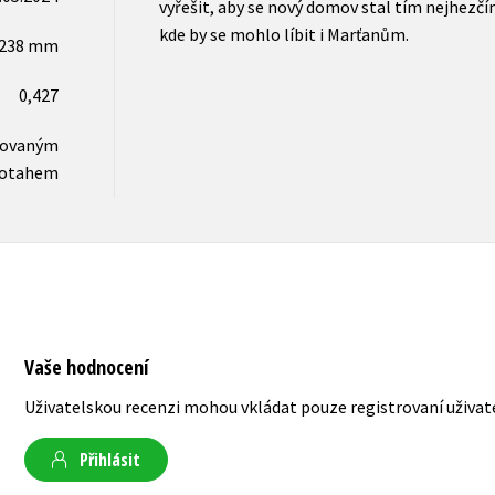
vyřešit, aby se nový domov stal tím nejhezč
kde by se mohlo líbit i Marťanům.
x238 mm
0,427
novaným
otahem
Vaše hodnocení
Uživatelskou recenzi mohou vkládat pouze registrovaní uživat
Přihlásit