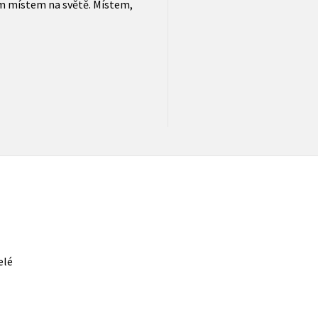
ím místem na světě. Místem,
elé