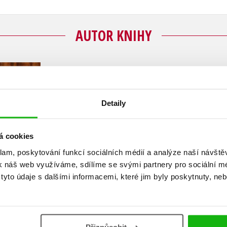
AUTOR KNIHY
Martina Drijverová
Detaily
Martina Drijverová píše knihy nejrůznějších žán
kategorií. Pochází z bilingvní rodiny (tatínek 
absolvování střední školy v roce 1969 odjela do
á cookies
studovala dějiny francouzského umění. Po návr
klam, poskytování funkcí sociálních médií a analýze naší návšt
francouzštiny a za dva roky se dostala na FAMU.
k náš web využíváme, sdílíme se svými partnery pro sociální méd
jako dramaturgyně redakce pro děti a mládež 
yto údaje s dalšími informacemi, které jim byly poskytnuty, neb
kde adaptovala pohádky vlastní i cizí. Několik
připravila pro Českou televizi. Od roku 1986 je 
Má dceru a syna, který je výtvarníkem. Mezi její
Kyselá, Domov pro marťany, Zlobilky a Nezbední