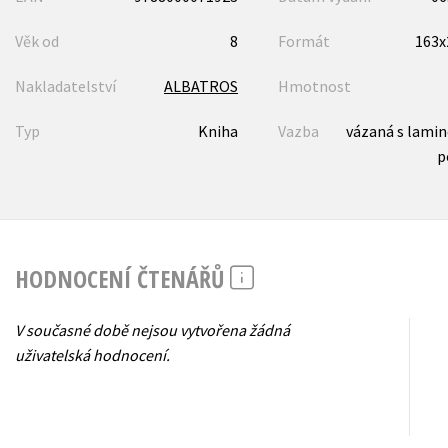
Věk od
8
Formát
163
Nakladatelství
ALBATROS
Hmotnost
Typ
Kniha
Vazba
vázaná s lami
p
HODNOCENÍ ČTENÁŘŮ
V současné době nejsou vytvořena žádná
uživatelská hodnocení.