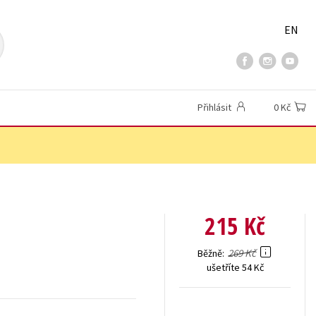
EN
Přihlásit
0 Kč
215 Kč
269 Kč
Běžně
ušetříte 54 Kč