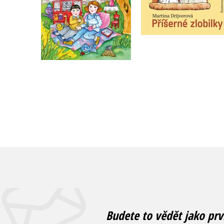
Do košíku
Do košíku
239 Kč
215 Kč
299 Kč
269 Kč
Budete to vědět jako prv