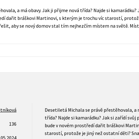
Populárně - naučná pro dospělé
hovala, a má obavy. Jak ji přijme nová třída? Najde si kamarádku? Ja
Young adult (SK)
Populárně - naučné pro děti
í dařit bráškovi Martinovi, s kterým je trochu víc starostí, protože
Zahraniční literatura
řešit, aby se nový domov stal tím nejhezčím místem na světě. Míste
Předškoláci
Zdraví a životní styl
Příroda a zahrada
šechny tituly
tníková
Desetiletá Michala se právě přestěhovala, a 
třída? Najde si kamarádku? Jak si zařídí svůj 
136
bude v novém prostředí dařit bráškovi Martino
starostí, protože je jiný než ostatní děti? S
.05.2024