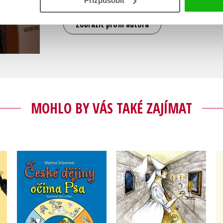
Přizpůsobit
Zobrazit profil autora
MOHLO BY VÁS TAKÉ ZAJÍMAT
České pověsti 2 A1/A2
České dějiny očima Psa
,
Martina Drijverová
Martina Drijverová
Krystyna Kuznietsova