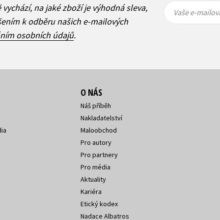
Vaše e-
Vaše e-
ě vychází, na jaké zboží je výhodná sleva,
mailová
mailová
Vaše e-mailov
adresa
adresa
ášením k odběru našich e-mailových
áním osobních údajů
.
O NÁS
Náš příběh
Nakladatelství
ia
Maloobchod
Pro autory
Pro partnery
Pro média
Aktuality
Kariéra
Etický kodex
Nadace Albatros