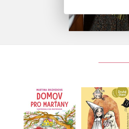
Domov pro Marťany
Příšerné zlobilky
Martina Drijverová
Martina Drijverová