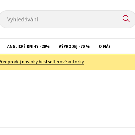
Vyhledávání
ANGLICKÉ KNIHY -20%
VÝPRODEJ -70 %
O NÁS
Předprodej novinky bestsellerové autorky
Přírodní vědy
Křížovky
Společnost, politika
Kuchařky
Technika a věda
New Adult
Učebnice
Ostatní
Umění a kultura
Počítače
Výchova a pedagogika
Poezie
Young adult