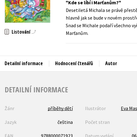
Kde se líbí i Marťanům?
Auto - moto
Desetiletá Michala se právě přestě
Jazyky
Beletrie pro děti
hlavně jak se bude v novém prostřed
Kalendáře
Snad se Michale podaří všechno vy
Beletrie pro dospělé
Listování
Marťanům.
Kariéra a osobní rozvoj
Byznys a ekonomie
Komiks
Detailní informace
Hodnocení čtenářů
Autor
V
DETAILNÍ INFORMACE
Žánr
příběhy dětí
Ilustrátor
Eva Mas
Jazyk
čeština
Počet stran
EAN
9788000071923
Datum vydání
06