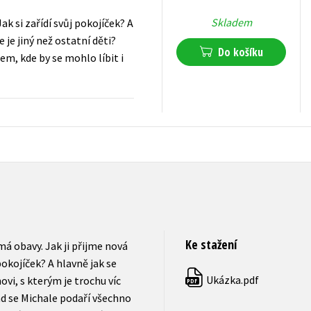
Skladem
k si zařídí svůj pokojíček? A
 je jiný než ostatní děti?
Do košíku
m, kde by se mohlo líbit i
215
Kč
s DPH
Ke stažení
má obavy. Jak ji přijme nová
pokojíček? A hlavně jak se
Ukázka.pdf
vi, s kterým je trochu víc
PDF
nad se Michale podaří všechno