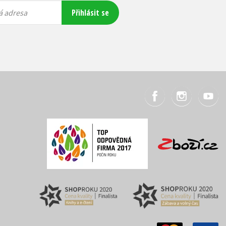
Přihlásit se
á adresa