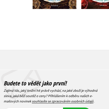
319 Kč
399 Kč
319 Kč
3
Budete to vědět jako první!
Zajímá Vás, jaký knižní hit právě vychází, na jaké zboží je výhodná
sleva, jaká běží soutěž o ceny? Přihlášením k odběru našich e-
mailových novinek
souhlasíte se zpracováním osobních údajů
.