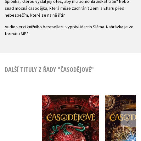
Špionka, kterou vyslal její otec, aby mu pomohla získat trůn? Nebo
snad mocná časodějka, která může zachránit Zemi a Eflaru před
nebezpečím, které se na ně řítí?
Audio verzi knižního bestselleru vypráví Martin Sláma. Nahrávka je ve
formátu MP3.
DALŠÍ TITULY Z ŘADY "ČASODĚJOVÉ"
Časodějové – Číselné
Časodějové
jméno
čas
Natalja Ščerba
Natalja Š