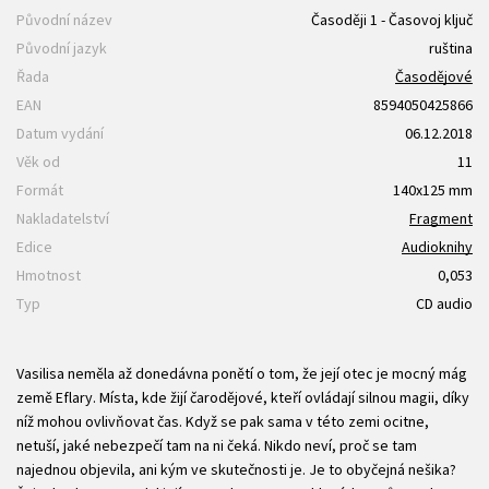
Původní název
Časoději 1 - Časovoj ključ
Původní jazyk
ruština
Řada
Časodějové
EAN
8594050425866
Datum vydání
06.12.2018
Věk od
11
Formát
140x125 mm
Nakladatelství
Fragment
Edice
Audioknihy
Hmotnost
0,053
Typ
CD audio
Vasilisa neměla až donedávna ponětí o tom, že její otec je mocný mág
země Eflary. Místa, kde žijí čarodějové, kteří ovládají silnou magii, díky
níž mohou ovlivňovat čas. Když se pak sama v této zemi ocitne,
netuší, jaké nebezpečí tam na ni čeká. Nikdo neví, proč se tam
najednou objevila, ani kým ve skutečnosti je. Je to obyčejná nešika?