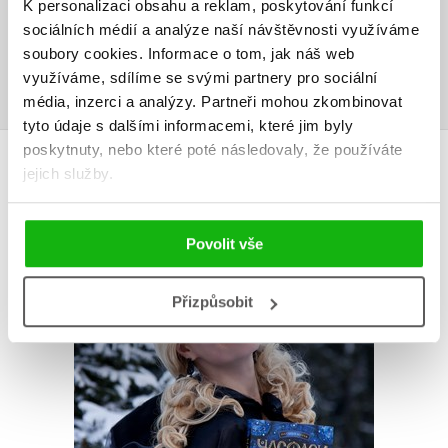
K personalizaci obsahu a reklam, poskytování funkcí
Uživatelskou recenzi mohou vkládat pouze registrovaní uživatelé
sociálních médií a analýze naší návštěvnosti využíváme
soubory cookies.
Informace o tom, jak náš web
Přihlásit
využíváme, sdílíme se svými partnery pro sociální
média, inzerci a analýzy.
Partneři mohou zkombinovat
tyto údaje s dalšími informacemi, které jim byly
poskytnuty, nebo které poté následovaly, že používáte
AUTOR KNIHY
jejich služby.
Povolit vše
Přizpůsobit