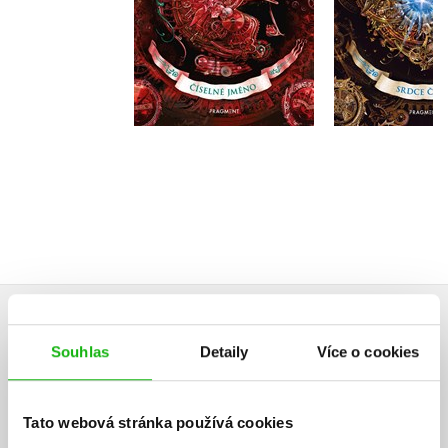
Do košík
Do košíku
319 Kč
3
319 Kč
399 Kč
HODNOCENÍ ČTENÁŘŮ
Souhlas
Detaily
Více o cookies
V současné době nejsou vytvořena žádná uživatelská hodnocení.
Tato webová stránka používá cookies
Vaše hodnocení