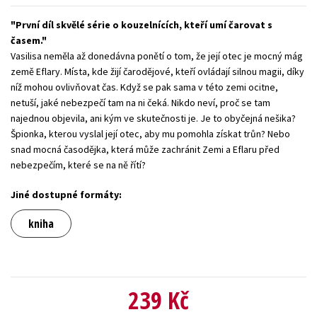
Young adult (SK)
Zahraniční literatura
Zdraví a životní styl
První díl skvělé série o kouzelnících, kteří umí čarovat s
časem.
Všechny tituly
Vasilisa neměla až donedávna ponětí o tom, že její otec je mocný mág
země Eflary. Místa, kde žijí čarodějové, kteří ovládají silnou magii, díky
níž mohou ovlivňovat čas. Když se pak sama v této zemi ocitne,
netuší, jaké nebezpečí tam na ni čeká. Nikdo neví, proč se tam
najednou objevila, ani kým ve skutečnosti je. Je to obyčejná nešika?
Špionka, kterou vyslal její otec, aby mu pomohla získat trůn? Nebo
snad mocná časodějka, která může zachránit Zemi a Eflaru před
nebezpečím, které se na ně řítí?
Jiné dostupné formáty:
kniha
239 Kč