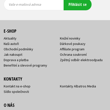
Vaše e-
Vaše e-
Přihlásit se
mailová
mailová
Vaše e-mailová adresa
adresa
adresa
E-SHOP
Aktuality
Knižní novinky
Naši autoři
Dárkové poukazy
Obchodní podmínky
Affiliate program
Jak nakoupit
Ochrana soukromí
Doprava a platba
Zpětný odběr elektroodpadu
Benefitní a slevové programy
KONTAKTY
Kontakt na e-shop
Kontakty Albatros Media
Sídlo společnosti
O NÁS