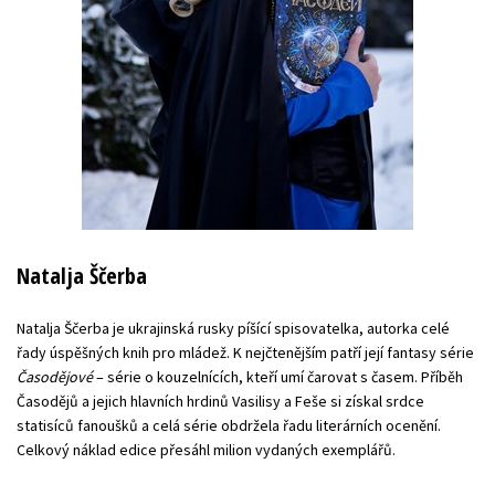
Natalja Ščerba
Natalja Ščerba je ukrajinská rusky píšící spisovatelka, autorka celé
řady úspěšných knih pro mládež. K nejčtenějším patří její fantasy série
Časodějové
– série o kouzelnících, kteří umí čarovat s časem. Příběh
Časodějů a jejich hlavních hrdinů Vasilisy a Feše si získal srdce
statisíců fanoušků a celá série obdržela řadu literárních ocenění.
Celkový náklad edice přesáhl milion vydaných exemplářů.