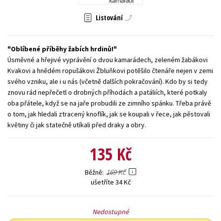
Young adult (SK)
Zahraniční literatura
Zdraví a životní styl
Listování
Všechny tituly
Oblíbené příběhy žabích hrdinů!
Úsměvné a hřejivé vyprávění o dvou kamarádech, zeleném žabákovi
Kvakovi a hnědém ropušákovi Žbluňkovi potěšilo čtenáře nejen v zemi
svého vzniku, ale i u nás (včetně dalších pokračování). Kdo by si tedy
znovu rád nepřečetl o drobných příhodách a patáliích, které potkaly
oba přátele, když se na jaře probudili ze zimního spánku. Třeba právě
o tom, jak hledali ztracený knoflík, jak se koupali v řece, jak pěstovali
květiny či jak statečně utíkali před draky a obry.
135 Kč
169 Kč
Běžně
ušetříte 34 Kč
Nedostupné