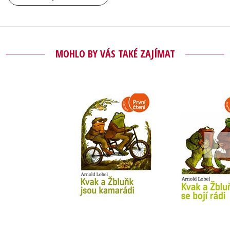
MOHLO BY VÁS TAKÉ ZAJÍMAT
Kvak a Žbluňk jsou
Kvak a Žb
kamarádi
bojí r
Arnold Lobel
Arnold L
Do košíku
Do košík
215 Kč
183 Kč
269 Kč
2