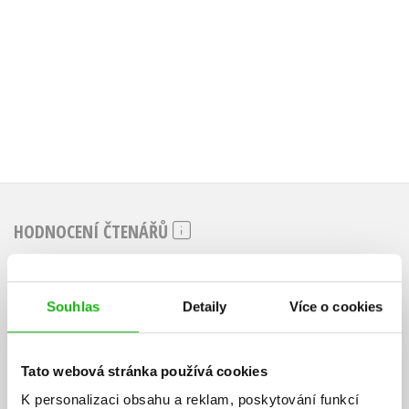
215 Kč
183 Kč
269 Kč
2
HODNOCENÍ ČTENÁŘŮ
V současné době nejsou vytvořena žádná uživatelská hodnocení.
Souhlas
Detaily
Více o cookies
Vaše hodnocení
Uživatelskou recenzi mohou vkládat pouze registrovaní uživatelé
Tato webová stránka používá cookies
Přihlásit
K personalizaci obsahu a reklam, poskytování funkcí