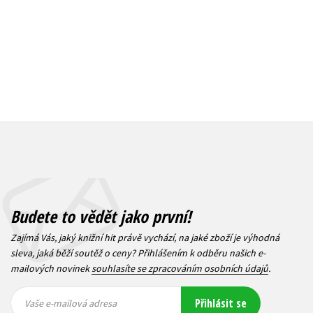
Budete to vědět jako první!
Zajímá Vás, jaký knižní hit právě vychází, na jaké zboží je výhodná
sleva, jaká běží soutěž o ceny? Přihlášením k odběru našich e-
mailových novinek
souhlasíte se zpracováním osobních údajů
.
Vaše e-
Vaše e-
Přihlásit se
mailová
mailová
Vaše e-mailová adresa
adresa
adresa