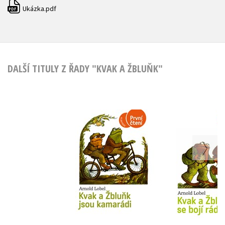
Ukázka.pdf
PDF
DALŠÍ TITULY Z ŘADY "KVAK A ŽBLUŇK"
Kvak a Žbluňk jsou
Kvak a Žb
kamarádi
bojí r
Arnold Lobel
Arnold L
Do košíku
Do košík