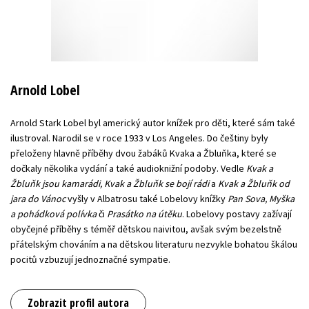
Arnold Lobel
Arnold Stark Lobel byl americký autor knížek pro děti, které sám také
ilustroval. Narodil se v roce 1933 v Los Angeles. Do češtiny byly
přeloženy hlavně příběhy dvou žabáků Kvaka a Žbluňka, které se
dočkaly několika vydání a také audioknižní podoby. Vedle
Kvak a
Žbluňk jsou kamarádi, Kvak a Žbluňk se bojí rádi
a
Kvak a Žbluňk od
jara do Vánoc
vyšly v Albatrosu také Lobelovy knížky
Pan Sova, Myška
a pohádková polívka
či
Prasátko na útěku
. Lobelovy postavy zažívají
obyčejné příběhy s téměř dětskou naivitou, avšak svým bezelstně
přátelským chováním a na dětskou literaturu nezvykle bohatou škálou
pocitů vzbuzují jednoznačné sympatie.
Zobrazit profil autora