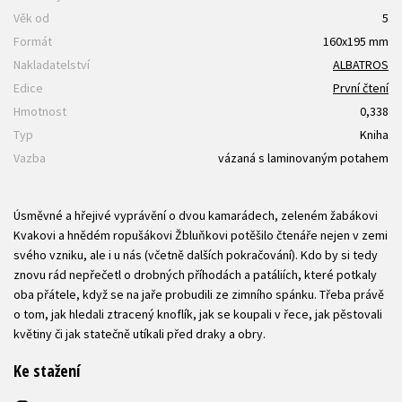
Věk od
5
Formát
160x195 mm
Nakladatelství
ALBATROS
Edice
První čtení
Hmotnost
0,338
Typ
Kniha
Vazba
vázaná s laminovaným potahem
Úsměvné a hřejivé vyprávění o dvou kamarádech, zeleném žabákovi
Kvakovi a hnědém ropušákovi Žbluňkovi potěšilo čtenáře nejen v zemi
svého vzniku, ale i u nás (včetně dalších pokračování). Kdo by si tedy
znovu rád nepřečetl o drobných příhodách a patáliích, které potkaly
oba přátele, když se na jaře probudili ze zimního spánku. Třeba právě
o tom, jak hledali ztracený knoflík, jak se koupali v řece, jak pěstovali
květiny či jak statečně utíkali před draky a obry.
Ke stažení