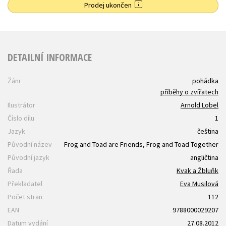
Prodej ukončen
DETAILNÍ INFORMACE
Žánr
pohádka
příběhy o zvířatech
Ilustrátor
Arnold Lobel
Číslo dílu
1
Jazyk
čeština
Původní název
Frog and Toad are Friends, Frog and Toad Together
Původní jazyk
angličtina
Řada
Kvak a Žbluňk
Překladatel
Eva Musilová
Počet stran
112
EAN
9788000029207
Datum vydání
27.08.2012