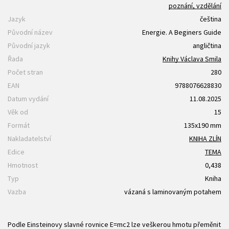
poznání, vzdělání
Jazyk
čeština
Původní název
Energie. A Beginers Guide
Původní jazyk
angličtina
Řada
Knihy Václava Smila
Počet stran
280
EAN
9788076628830
Datum vydání
11.08.2025
Věk od
15
Formát
135x190 mm
Nakladatelství
KNIHA ZLÍN
Edice
TEMA
Hmotnost
0,438
Typ
Kniha
Vazba
vázaná s laminovaným potahem
Podle Einsteinovy slavné rovnice E=mc2 lze veškerou hmotu přeměnit