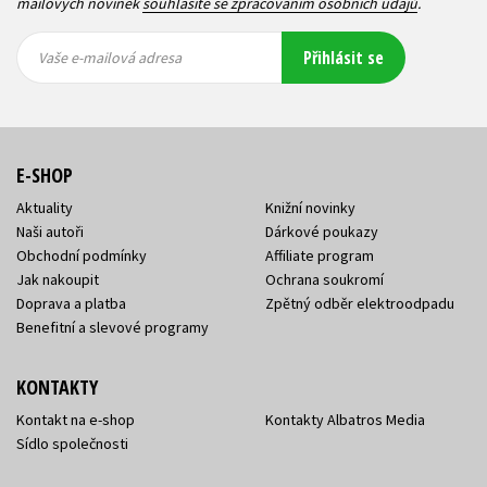
mailových novinek
souhlasíte se zpracováním osobních údajů
.
Vaše e-
Vaše e-
Přihlásit se
mailová
mailová
Vaše e-mailová adresa
adresa
adresa
E-SHOP
Aktuality
Knižní novinky
Naši autoři
Dárkové poukazy
Obchodní podmínky
Affiliate program
Jak nakoupit
Ochrana soukromí
Doprava a platba
Zpětný odběr elektroodpadu
Benefitní a slevové programy
KONTAKTY
Kontakt na e-shop
Kontakty Albatros Media
Sídlo společnosti