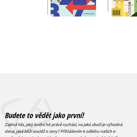
Do košíku
399 Kč
4
359 Kč
449 Kč
Budete to vědět jako první!
Zajímá Vás, jaký knižní hit právě vychází, na jaké zboží je výhodná
sleva, jaká běží soutěž o ceny? Přihlášením k odběru našich e-