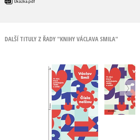
Ukázka.pdf
PDF
DALŠÍ TITULY Z ŘADY "KNIHY VÁCLAVA SMILA"
Čísla n
Čísla nelžou
(audiok
Vaclav Smil
Vaclav 
Do košíku
Do košík
359 Kč
449 Kč