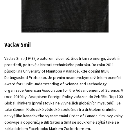
Vaclav Smil
Vaclav Smil (1943) je autorem více než třiceti knih o energii, životním
prostředí, potravě a historii technického pokroku. Do roku 2011
působil na University of Manitoba v Kanadě, kde dosáhl titulu
Distinguished Professor. Je prvním neamerickým držitelem ocenění
Award for Public Understanding of Science and Technology
organizace American Association for the Advancement of Science. V
roce 2010 byl časopisem Foreign Policy zařazen do žebříčku Top 100
Global Thinkers (první stovka nejvlivnějších globálních myslitelů). Je
také členem Královské vědecké společnosti a držitelem druhého
nejvyššího kanadského vyznamenání Order of Canada. Smilovy knihy
obdivuje a doporučuje Bill Gates a Smil se soukromě stýká také se
zakladatelem Facebooku Markem Zuckerbergem.