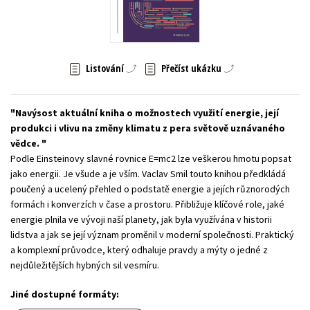
Young adult (SK)
Zahraniční literatura
Zdraví a životní styl
Všechny tituly
Listování
Přečíst ukázku
Navýsost aktuální kniha o možnostech využití energie, její
produkci i vlivu na změny klimatu z pera světově uznávaného
vědce.
Podle Einsteinovy slavné rovnice E=mc2 lze veškerou hmotu popsat
jako energii. Je všude a je vším. Vaclav Smil touto knihou předkládá
poučený a ucelený přehled o podstatě energie a jejích různorodých
formách i konverzích v čase a prostoru. Přibližuje klíčové role, jaké
energie plnila ve vývoji naší planety, jak byla využívána v historii
lidstva a jak se její význam proměnil v moderní společnosti. Praktický
a komplexní průvodce, který odhaluje pravdy a mýty o jedné z
nejdůležitějších hybných sil vesmíru.
Jiné dostupné formáty: