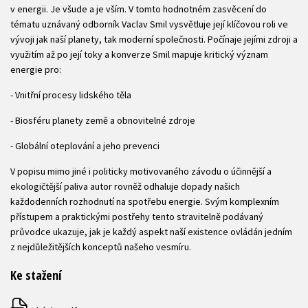
v energii. Je všude a je vším. V tomto hodnotném zasvěcení do
tématu uznávaný odborník Vaclav Smil vysvětluje její klíčovou roli ve
vývoji jak naší planety, tak moderní společnosti. Počínaje jejími zdroji a
využitím až po její toky a konverze Smil mapuje kritický význam
energie pro:
- Vnitřní procesy lidského těla
- Biosféru planety země a obnovitelné zdroje
- Globální oteplování a jeho prevenci
V popisu mimo jiné i politicky motivovaného závodu o účinnější a
ekologičtější paliva autor rovněž odhaluje dopady našich
každodenních rozhodnutí na spotřebu energie. Svým komplexním
přístupem a praktickými postřehy tento stravitelně podávaný
průvodce ukazuje, jak je každý aspekt naší existence ovládán jedním
z nejdůležitějších konceptů našeho vesmíru.
Ke stažení