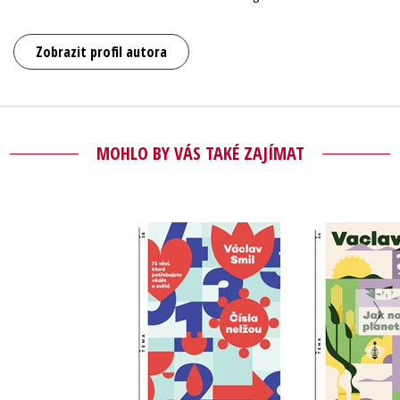
Zobrazit profil autora
MOHLO BY VÁS TAKÉ ZAJÍMAT
Čísla nelžou
Jak nasytit
Vaclav Smil
Vaclav 
Do košík