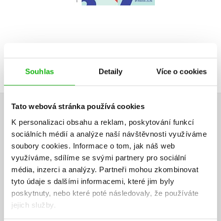
319 Kč
3
Souhlas
Detaily
Více o cookies
Tato webová stránka používá cookies
HODNOCENÍ ČTENÁŘŮ
K personalizaci obsahu a reklam, poskytování funkcí
sociálních médií a analýze naší návštěvnosti využíváme
V současné době nejsou vytvořena žádná uživatelská hodnocení.
soubory cookies.
Informace o tom, jak náš web
využíváme, sdílíme se svými partnery pro sociální
Vaše hodnocení
média, inzerci a analýzy.
Partneři mohou zkombinovat
tyto údaje s dalšími informacemi, které jim byly
Uživatelskou recenzi mohou vkládat pouze registrovaní uživatelé
poskytnuty, nebo které poté následovaly, že používáte
jejich služby.
Přihlásit